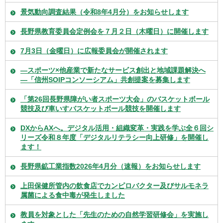
景気動向調査結果（令和8年4月分）をお知らせします
長野県教育委員会定例会を７月２日（木曜日）に開催します
7月3日（金曜日）に広報委員会が開催されます
―スポーツ×他産業で新たなサービス創出と地域課題解決へ
―「信州SOIPコンソーシアム」共創提案を募集します
「第26回長野県障がい者スポーツ大会」のバスケットボール
競技及び車いすバスケットボール競技を開催します
DXからAXへ。デジタル活用・組織変革・実践を学ぶ全６回シ
リーズ令和８年度「デジタルリテラシー向上研修」を開催し
ます！
長野県鉱工業指数2026年4月分（速報）をお知らせします
上田保健所管内の飲食店でカンピロバクター及びサルモネラ
属菌による食中毒が発生しました
教員を対象とした「先生のための自然学習研修会」を実施し