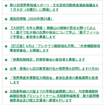
第11回長野県地域スポーツ・文化芸術活動推進連絡協議会を
７月８日（水曜日）に開催します
感染症情報（2026年第24週）
【大好評】今年も開催！ 御嶽山の植物や昆虫を調べてみよ
う！親子で生き物の生態や保全について学ぶ 「親子フィール
ド学習会」参加者を募集します
【訂正版】6月は「アレチウリ駆除強化月間」「外来種駆除指
導者研修会」を開催します
「林業技能検定」対策研修会の参加者を募集します
台湾・香港から訪日教育旅行生が長野県を訪問します(7月分)
「長野県産米需要拡大商談会」参加生産者の募集期間を延長
します
北陸新幹線の大阪までの早期全線開業に向け、与党整備新幹
線建設推進プロジェクトチーム 北陸新幹線敦賀・新大阪間整
備委員会及び国土交通省へ要望を行います