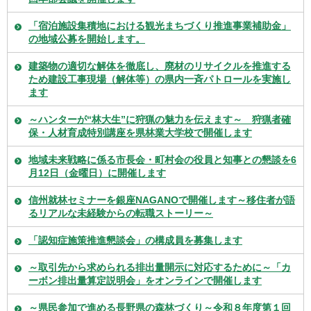
「宿泊施設集積地における観光まちづくり推進事業補助金」
の地域公募を開始します。
建築物の適切な解体を徹底し、廃材のリサイクルを推進する
ため建設工事現場（解体等）の県内一斉パトロールを実施し
ます
～ハンターが“林大生”に狩猟の魅力を伝えます～ 狩猟者確
保・人材育成特別講座を県林業大学校で開催します
地域未来戦略に係る市長会・町村会の役員と知事との懇談を6
月12日（金曜日）に開催します
信州就林セミナーを銀座NAGANOで開催します～移住者が語
るリアルな未経験からの転職ストーリー～
「認知症施策推進懇談会」の構成員を募集します
～取引先から求められる排出量開示に対応するために～「カ
ーボン排出量算定説明会」をオンラインで開催します
～県民参加で進める長野県の森林づくり～令和８年度第１回