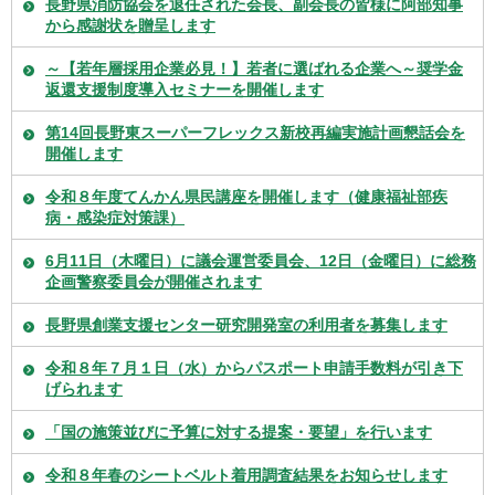
長野県消防協会を退任された会長、副会長の皆様に阿部知事
から感謝状を贈呈します
～【若年層採用企業必見！】若者に選ばれる企業へ～奨学金
返還支援制度導入セミナーを開催します
第14回長野東スーパーフレックス新校再編実施計画懇話会を
開催します
令和８年度てんかん県民講座を開催します（健康福祉部疾
病・感染症対策課）
6月11日（木曜日）に議会運営委員会、12日（金曜日）に総務
企画警察委員会が開催されます
長野県創業支援センター研究開発室の利用者を募集します
令和８年７月１日（水）からパスポート申請手数料が引き下
げられます
「国の施策並びに予算に対する提案・要望」を行います
令和８年春のシートベルト着用調査結果をお知らせします