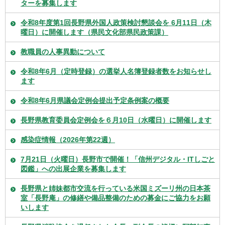
ターを募集します
令和8年度第1回長野県外国人政策検討懇談会を 6月11日（木
曜日）に開催します（県民文化部県民政策課）
教職員の人事異動について
令和8年6月（定時登録）の選挙人名簿登録者数をお知らせし
ます
令和8年6月県議会定例会提出予定条例案の概要
長野県教育委員会定例会を６月10日（水曜日）に開催します
感染症情報（2026年第22週）
7月21日（火曜日）長野市で開催！「信州デジタル・ITしごと
図鑑」への出展企業を募集します
⾧野県と姉妹都市交流を行っている米国ミズーリ州の日本茶
室「⾧野庵」の修繕や備品整備のための募金にご協力をお願
いします