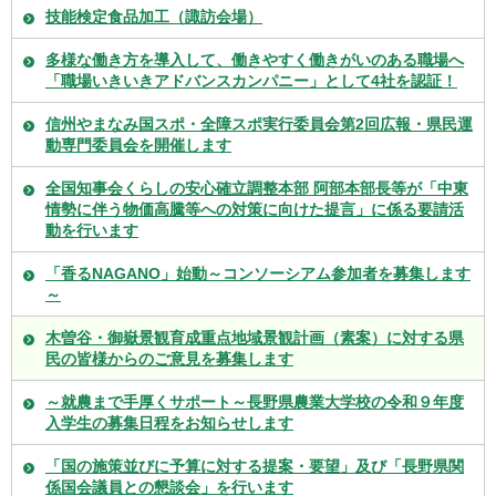
技能検定食品加工（諏訪会場）
多様な働き方を導入して、働きやすく働きがいのある職場へ
「職場いきいきアドバンスカンパニー」として4社を認証！
信州やまなみ国スポ・全障スポ実行委員会第2回広報・県民運
動専門委員会を開催します
全国知事会くらしの安心確立調整本部 阿部本部長等が「中東
情勢に伴う物価高騰等への対策に向けた提言」に係る要請活
動を行います
「香るNAGANO」始動～コンソーシアム参加者を募集します
～
木曽谷・御嶽景観育成重点地域景観計画（素案）に対する県
民の皆様からのご意見を募集します
～就農まで手厚くサポート～長野県農業大学校の令和９年度
入学生の募集日程をお知らせします
「国の施策並びに予算に対する提案・要望」及び「長野県関
係国会議員との懇談会」を行います