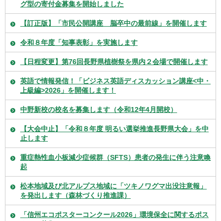
グ型の寄付金募集を開始しました
【訂正版】「市民公開講座 脳卒中の最前線」を開催します
令和８年度「知事表彰」を実施します
【日程変更】第76回長野県植樹祭を県内２会場で開催します
英語で情報発信！「ビジネス英語ディスカッション講座<中・
上級編>2026」を開催します！
中野新校の校名を募集します（令和12年4月開校）
【大会中止】「令和８年度 明るい選挙推進長野県大会」を中
止します
重症熱性血小板減少症候群（SFTS）患者の発生に伴う注意喚
起
松本地域及び北アルプス地域に「ツキノワグマ出没注意報」
を発出します（森林づくり推進課）
「信州エコポスターコンクール2026」環境保全に関するポス