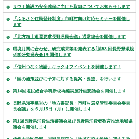
サウナ施設の安全確保に向けた取組についてお知らせします
「ふるさと住民登録制度」市町村向け対応セミナーを開催し
ます
「北方領土返還要求長野県民会議」通常総会を開催します
環境月間に合わせ、研究成果等を発表する｢第53 回長野県環境
科学研究発表会｣を開催します
「信州つなぐ物語」キックオフイベントを開催します！
「国の施策並びに予算に対する提案・要望」を行います
第14回塩尻総合学科新校再編実施計画懇話会を開催します
長野県知事選挙の「地方書記長・市町村選挙管理委員会委員
長会議」を６月15日（月）に開催します
第1回長野県消費生活審議会及び長野県消費者教育推進地域協
議会を開催します