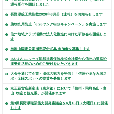
通報受付を開始しました
長野県鉱工業指数2026年3月分（速報）をお知らせします
薬物乱用防止「6.26ヤング街頭キャンペーン」を実施します
信州地域クラブ活動の法人化推進に向けた研修会を開催しま
す
御嶽山国定公園指定記念式典 参加者を募集します
あいおいニッセイ同和損害保険株式会社様から信州の道路沿
道美化活動のためのご寄付をいただきます
大会を通じて企業・団体の魅力を発信！「信州やまなみ国ス
ポ・全障スポ」への協賛を募集します
京王百貨店新宿店（東京都）において「信州・飛騨高山・富
山 物産と観光展」が開催されます
第3回長野県職業能力開発審議会を6月16日（火曜日）に開催
します