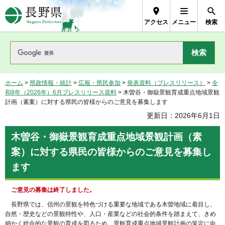
長野県Nagano Prefecture
アクセス
メニュー
検索
ホーム
>
県政情報・統計
>
広報・県民参加
>
発表資料（プレスリリース）
>
令
和8年（2026年）6月プレスリリース資料
> 木曽谷・御嶽景観育成重点地域景観
計画（素案）に対する県民の皆様からのご意見を募集します
更新日：2026年6月1日
木曽谷・御嶽景観育成重点地域景観計画（素
案）に対する県民の皆様からのご意見を募集し
ます
ご意見の募集は終了しました。
長野県では、信州の景観を特色づける重要な地域である木曽地域に着目し、
自然・歴史などの景観特性や、人口・産業などの社会的条件を踏まえて、きめ
細かく総合的な景観の育成を図るため、景観育成重点地域景観計画の策定に向