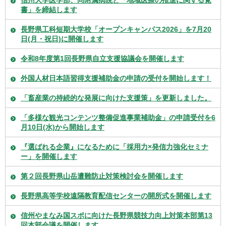
信州大学医学部、同附属病院と「地域医療の推進に関する覚
書」を締結します
長野県工科短期大学校「オープンキャンパス2026」を7月20
日(月・祝日)に開催します
令和8年度第1回長野県自立支援協議会を開催します
外国人材日本語習得支援補助金の申請の受付を開始します！
「畜産業の持続的な発展に向けた支援策」を更新しました。
「多様な観光コンテンツ整備促進事業補助金」の申請受付を6
月10日(水)から開始します
『選ばれる企業』になるために「採用力×発信力強化セミナ
ー」を開催します
第２回長野県山岳遭難防止対策検討会を開催します
長野県高等学校遠隔教育配信センターの開所式を開催します
信州やまなみ国スポに向けた長野県競技力向上対策本部第13
回本部会議を開催します