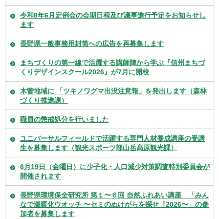
令和8年6月定例会の会期日程及び議事進行予定をお知らせし
ます
長野県一般事務用封筒への広告を再募集します
まちづくりの第一線で活躍する講師陣から学ぶ『信州まちづ
くりデザインスクール2026』が7月に開校
木曽地域に 「ツキノワグマ出没注意報」を発出します（森林
づくり推進課）
職員の懲戒処分を行いました
ユニバーサルフィールドで活躍する専門人材養成講座の受講
生を募集します（観光スポーツ部山岳高原観光課）
6月19日（金曜日）に少子化・人口減少対策調査特別委員会が
開催されます
⻑野県環境保全研究所 第１〜６回 自然ふれあい講座 「みん
なで温暖化ウオッチ 〜セミのぬけがらを探せ︕2026〜」の参
加者を募集します