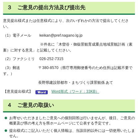
３ ご意見の提出方法及び提出先
意見提出様式または任意様式により、次のいずれかの方法で提出してくださ
い。
（1）電子メール keikan@pref.nagano.lg.jp
※件名に「木曽谷・御嶽景観育成重点地域景観計画（素
案）に対する意見」と記載してください。
（2）ファクシミリ 026-252-7315
（3）郵送 〒380-8570（県庁専用郵便番号のため住所は記載不要で
す。）
長野県建設部都市・まちづくり課景観係 あて
【意見提出様式】
Word形式（ワード：33KB）
４ ご意見の取扱い
お寄せいただきましたご意見への個別回答は行いませんが、後日、ご意見の
概要及び県の考え方を県ホームページにて公表する予定です。
提出様式にご記入いただく個人情報は、当該目的以外には一切使用いたしま
せん。