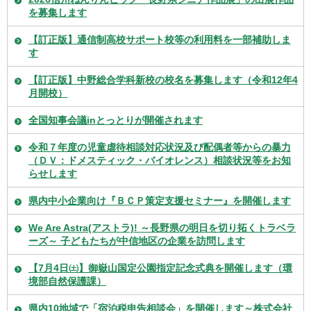
を募集します
【訂正版】通信制高校サポート校等の利用料を一部補助しま
す
【訂正版】中野総合学科新校の校名を募集します（令和12年4
月開校）
全国知事会議inとっとりが開催されます
令和７年度の児童虐待相談対応状況及び配偶者等からの暴力
（ＤＶ：ドメスティック・バイオレンス）相談状況等をお知
らせします
県内中小企業向け『ＢＣＰ策定支援セミナー』を開催します
We Are Astra(アストラ)! ～長野県の明日を切り拓くトラベラ
ーズ～ 子どもたちが中信地区の企業を訪問します
【7月4日㈯】御嶽山国定公園指定記念式典を開催します（環
境部自然保護課）
県内10地域で「宿泊税申告相談会」を開催します～株式会社