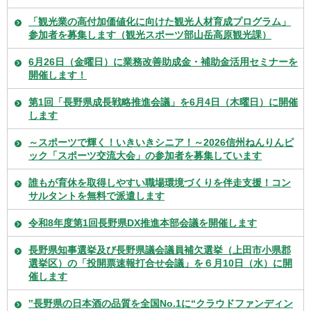
「観光業の高付加価値化に向けた観光人材育成プログラム」
参加者を募集します（観光スポーツ部山岳高原観光課）
6月26日（金曜日）に業務改善助成金・補助金活用セミナーを
開催します！
第1回「長野県成長戦略推進会議」を6月4日（木曜日）に開催
します
～スポーツで輝く！いきいきシニア！～2026信州ねんりんピ
ック「スポーツ交流大会」の参加者を募集しています
誰もが育休を取得しやすい職場環境づくりを伴走支援！コン
サルタントを無料で派遣します
令和8年度第1回長野県DX推進本部会議を開催します
長野県知事選挙及び長野県議会議員補欠選挙（上田市小県郡
選挙区）の「投開票速報打合せ会議」を６月10日（水）に開
催します
‟長野県の日本酒の品質を全国No.1に“クラウドファンディン