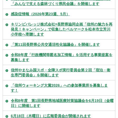
「みんなで支える森林づくり県民会議」を開催します
感染症情報（2026年第23週、5月）
キリンビバレッジ株式会社×長野県協同企画「信州の魅力を再
発見！キャンペーン」で収集したベルマークを松本市立芳川
小学校へ寄贈します
「第11回長野県公共交通活性化協議会」を開催します
令和8年度「行政機関等匿名加工情報」を活用する事業提案を
募集します
信州やまなみ国スポ・全障スポ実行委員会第２回「宿泊・衛
生専門委員会」を開催します
「信州ウォーキング大賞2026」への参加事業所を募集しま
す！
令和8年度 第1回長野県地域医療対策協議会を6月19日（金曜
日）に開催します
6月18日（木曜日）に広報委員会が開催されます