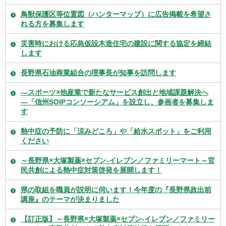
鳥獣保護区等位置図（ハンターマップ）に広告掲載を希望さ
れる方を募集します
災害時における応急仮設木造住宅の建設に関する協定を締結
します
長野県石油商業組合の理事長が知事を訪問します
―スポーツ×他産業で新たなサービス創出と地域課題解決へ
―「信州SOIPコンソーシアム」を設立し、参画者を募集しま
す
熱中症の予防に「涼みどころ」や「給水スポット」をご利用
ください
～長野県×大塚製薬×セブン-イレブン／ファミリーマート～官
民共創による熱中症対策啓発を展開します！
県の取組を職員が説明に伺います！今年度の『長野県政出前
講座』のテーマが決まりました
【訂正版】～長野県×大塚製薬×セブン-イレブン／ファミリー