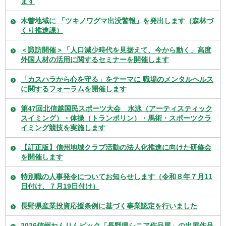
ます
木曽地域に 「ツキノワグマ出没警報」を発出します（森林づ
くり推進課）
＜諏訪開催＞「人口減少時代を見据えて、今から動く」高度
外国人材の活用に関するセミナーを開催します
「カスハラから心を守る」をテーマに 職場のメンタルヘルス
に関するフォーラムを開催します
第47回北信越国民スポーツ大会 水泳（アーティスティック
スイミング）・体操（トランポリン）・馬術・スポーツクラ
イミング競技を実施します
【訂正版】信州地域クラブ活動の法人化推進に向けた研修会
を開催します
特別職の人事発令についてお知らせします（令和８年７月11
日付け、７月19日付け）
長野県産業投資応援条例に基づく事業認定を行いました
2026信州ねんりんピック「長野県シニア作品展」の出展作品