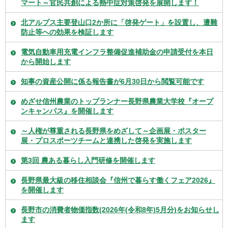
マート～官民共創による熱中症対策啓発を展開します！
北アルプス主要登山口2か所に「啓発ゲート」を設置し、遭難
防止等への効果を検証します
電気自動車用充電インフラ整備促進補助金の申請受付を本日
から開始します
知事の資産公開に係る報告書が6月30日から閲覧可能です
めざせ信州農業のトップランナー長野県農業大学校『オープ
ンキャンパス』を開催します
～人権が尊重される長野県をめざして～企画展・ポスター
展・プロスポーツチームと連携した啓発を実施します
第3回 農ある暮らし入門研修を開催します
長野県最大級の移住相談会『信州で暮らす働くフェア2026』
を開催します
長野市の消費者物価指数(2026年(令和8年)5月分)をお知らせし
ます