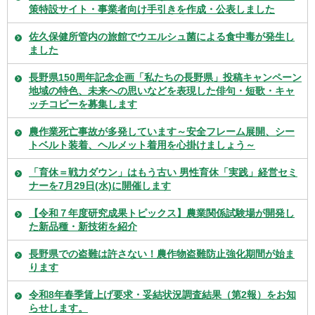
策特設サイト・事業者向け手引きを作成・公表しました
佐久保健所管内の旅館でウエルシュ菌による食中毒が発生し
ました
長野県150周年記念企画「私たちの長野県」投稿キャンペーン
​​​​​​​地域の特色、未来への思いなどを表現した俳句・短歌・キャ
ッチコピーを募集します
農作業死亡事故が多発しています～安全フレーム展開、シー
トベルト装着、ヘルメット着用を心掛けましょう～
「育休＝戦力ダウン」はもう古い 男性育休「実践」経営セミ
ナーを7月29日(水)に開催します
【令和７年度研究成果トピックス】農業関係試験場が開発し
た新品種・新技術を紹介
長野県での盗難は許さない！農作物盗難防止強化期間が始ま
ります
令和8年春季賃上げ要求・妥結状況調査結果（第2報）をお知
らせします。