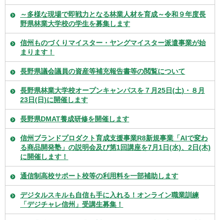
～多様な現場で即戦力となる林業人材を育成～令和９年度長
野県林業大学校の学生を募集します
信州ものづくりマイスター・ヤングマイスター派遣事業が始
まります！
長野県議会議員の資産等補充報告書等の閲覧について
長野県林業大学校オープンキャンパスを７月25日(土)・８月
23日(日)に開催します
長野県DMAT養成研修を開催します
信州ブランドプロダクト育成支援事業R8新規事業「AIで変わ
る商品開発塾」の説明会及び第1回講座を7月1日(水)、2日(木)
に開催します！
通信制高校サポート校等の利用料を一部補助します
デジタルスキルも自信も手に入れる！オンライン職業訓練
「デジチャレ信州」受講生募集！