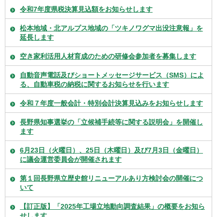
令和7年度県税決算見込額をお知らせします
松本地域・北アルプス地域の「ツキノワグマ出没注意報」を
延長します
空き家利活用人材育成のための研修会参加者を募集します
自動音声電話及びショートメッセージサービス（SMS）によ
る、自動車税の納税に関するお知らせを行います
令和７年度一般会計・特別会計決算見込みをお知らせします
⻑野県知事選挙の「⽴候補⼿続等に関する説明会」を開催し
ます
6月23日（火曜日）、25日（木曜日）及び7月3日（金曜日）
に議会運営委員会が開催されます
第１回長野県立歴史館リニューアルあり方検討会の開催につ
いて
【訂正版】「2025年工場立地動向調査結果」の概要をお知ら
せします