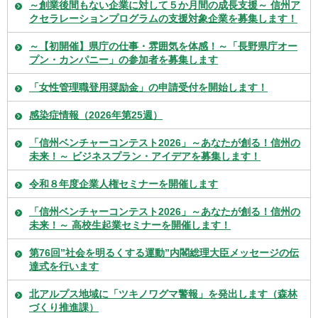
～創業後間もない企業に対して５か月間の成長支援～ 信州ア
クセラレーションプログラムの支援対象企業を募集します！
～【初開催】県庁の仕事・雰囲気を体感！～「長野県庁オー
プン・カンパニー」の参加者を募集します
「女性管理職登用奨励金」の申請受付を開始します！
感染症情報（2026年第25週）
「信州ベンチャーコンテスト2026」～あなたが創る！信州の
未来！～ ビジネスプラン・アイデアを募集します！
令和８年度企業⼈権セミナーを開催します
「信州ベンチャーコンテスト2026」～あなたが創る！信州の
未来！～ 高校生起業セミナーを開催します！
第76回”社会を明るくする運動”内閣総理大臣メッセージの伝
達式を行います
北アルプス地域に「ツキノワグマ警報」を発出します（森林
づくり推進課）