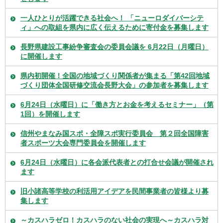
一人ひとりが活躍できる社会へ！ 「ニューロダイバーシテ
ィ」への取組を県内に広く伝えるために寄付金を募集します
長野県建設工事紛争審査会の委員会議を 6月22日（月曜日）
に開催します
県内初開催！全国の地域づくり関係者が集まる「第42回地域
づくり団体全国研修交流会長野大会」の参加者を募集します
6月24日（水曜日）に「働き方とお金を考えるセミナー」（第
1回）を開催します
信州やまなみ国スポ・全障スポ実行委員会 第２回全国障害
者スポーツ大会専門委員会を開催します
6月24日（水曜日）に各会派代表者との打合せ会議が開催され
ます
旧小諸高等学校の利活用アイデアを民間事業者の皆様より募
集します
～カスハラゼロ！カスハラのない社会の実現へ～カスハラ対