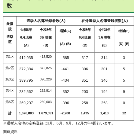
数
選挙人名簿登録者数(人)
在外選挙人名簿登録者数(人)
衆議
院
令和8年
令和8年
令和8年
令和8年
増減(C)
増減(F)
選挙
6月現在
3月現在
6月現在
3月現在
区
(A)-(B)
(D)-(E)
(A)
(B)
(D)
(E)
第1区
413,520
412,935
-585
317
314
3
第2区
372,825
372,384
-441
306
301
5
第3区
390,229
389,795
-434
351
346
5
第4区
232,914
232,562
-352
203
194
9
第5区
269,603
269,207
-396
258
258
0
計
1,676,883
1,679,091
-2,208
1,435
1,413
22
※選挙人名簿の定時登録は3月、6月、9月、12月の年4回行います。
関連資料