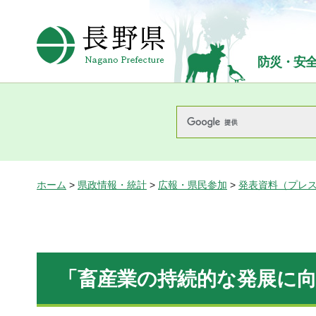
長野県Nagano Prefecture
防災・安
ホーム
>
県政情報・統計
>
広報・県民参加
>
発表資料（プレ
「畜産業の持続的な発展に