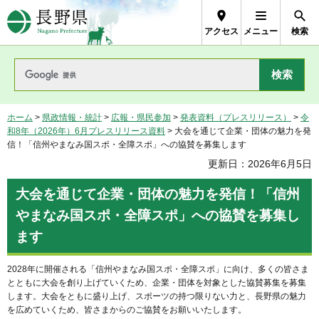
長野県Nagano Prefecture
アクセス
メニュー
検索
ホーム
>
県政情報・統計
>
広報・県民参加
>
発表資料（プレスリリース）
>
令
和8年（2026年）6月プレスリリース資料
> 大会を通じて企業・団体の魅力を発
信！「信州やまなみ国スポ・全障スポ」への協賛を募集します
更新日：2026年6月5日
大会を通じて企業・団体の魅力を発信！「信州
やまなみ国スポ・全障スポ」への協賛を募集し
ます
2028年に開催される「信州やまなみ国スポ・全障スポ」に向け、多くの皆さま
とともに大会を創り上げていくため、企業・団体を対象とした協賛募集を募集
します。大会をともに盛り上げ、スポーツの持つ限りない力と、長野県の魅力
を広めていくため、皆さまからのご協賛をお願いいたします。