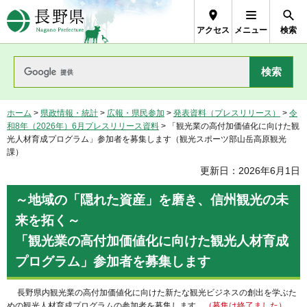
長野県Nagano Prefecture
アクセス
メニュー
検索
ホーム
>
県政情報・統計
>
広報・県民参加
>
発表資料（プレスリリース）
>
令
和8年（2026年）6月プレスリリース資料
> 「観光業の高付加価値化に向けた観
光人材育成プログラム」参加者を募集します（観光スポーツ部山岳高原観光
課）
更新日：2026年6月1日
～地域の「隠れた資産」を磨き、信州観光の未
来を拓く～
「観光業の高付加価値化に向けた観光人材育成
プログラム」参加者を募集します
長野県内観光業の高付加価値化に向けた新たな観光ビジネスの創出を学ぶた
めの観光人材育成プログラムの参加者を募集します。
（募集は終了ました）