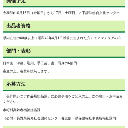
開催予定
令和8年10月16日（金曜日）から17日（土曜日）／下諏訪総合文化センター
出品者資格
県内在住の60歳以上（昭和42年4月1日以前に生まれた方）でアマチュアの方
部門・表彰
日本画、洋画、彫刻、手工芸、書、写真の6部門
審査の上、各賞を授与します。
応募方法
「長野県シニア作品展出品票」に必要事項をご記入の上、次の窓口へお申込み
ください。
市町村高齢者福祉担当課
（公財）長野県長寿社会開発センター各支部（県保健福祉事務所福祉課内）