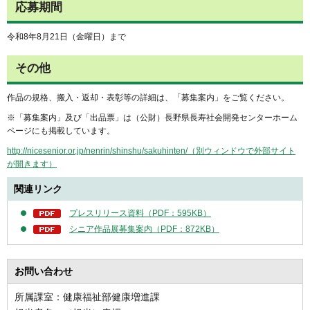
応募期間
令和8年8月21日（金曜日）まで
その他
作品の規格、搬入・返却・表彰等の詳細は、「募集案内」をご覧ください。
※「募集案内」及び「出品票」は（公財）長野県長寿社会開発センターホーム
ページにも掲載しています。
http://nicesenior.or.jp/nenrin/shinshu/sakuhinten/（別ウィンドウで外部サイト
が開きます）
関連リンク
プレスリリース資料（PDF：595KB）
シニア作品展募集案内（PDF：872KB）
お問い合わせ
所属課室：健康福祉部健康増進課