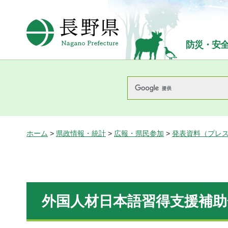
長野県Nagano Prefecture
防災・安
ホーム
>
県政情報・統計
>
広報・県民参加
>
発表資料（プレ
外国人材日本語習得支援補