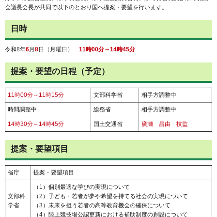
会議長会長が共同で以下のとおり国へ提案・要望を行います。
日時
令和8年
6
月
8
日（月曜日）
11時00分～14時45分
提案・要望の日程（予定）
11時00分～11時15分
文部科学省
相手方調整中
時間調整中
総務省
相手方調整中
14時30分～14時45分
国土交通省
廣瀬 昌由 技監
提案・要望項目
省庁
提案・要望項目
（1）個別最適な学びの実現について
文部科
（2）子ども・若者が夢や希望を持てる社会の実現について
学省
（3）未来を担う若者の高等教育機会の確保について
（4）陸上競技場公認更新における補助制度の創設について