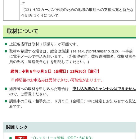
て
（12）ゼロカーボン実現のための地域の取組への支援拡充と新たな
仕組みづくりについて
取材について
上記各省庁は取材（頭撮り）が可能です。
取材を希望する場合は、総合政策課（seisaku@pref.nagano.lg.jp）へ事前
に電子メールで申込み願います。（①希望省庁、②報道機関名、③取材者全
員の氏名（連絡先含む）を明記してください。）
締切：令和８年６月５日（金曜日）11時30分【厳守】
※ 締切後のお申込みは受付できない可能性があります。
総務省への取材を申し込んだ場合は、
申し込み後のキャンセルはできません
ので、ご留意ください。
調整中の日程・相手先は、６月５日（金曜日）中に確定しお知らせする見込
みです。
関連リンク
プレスリリース資料（PDF：541KB）