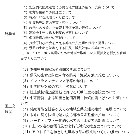
（1）安定的な財政運営に必要な地方財源の確保・充実について
（2）地方分権改革の推進について
（3）持続可能な地域づくりについて
（4）地震防災対策の充実・強化について
（5）未来への投資、社会資本整備予算の確保について
（6）寒冷地手当に係る制度の見直しについて
総務省
（7）個別最適な学びの実現について
（8）持続可能な社会を支える地域公共交通の維持・発展について
（9）県民の生命と財産を守る防災・減災対策の推進について
（10）ゼロカーボン実現のための地域の取組への支援拡充と新たな仕組
みづくりについて
（1）本州中央部広域交流圏の形成について
（2）県民の生命と財産を守る防災・減災対策の推進について
（3）インフラメンテナンス予算の確保について
（4）地震防災対策の充実・強化について
（5）陸上競技場公認更新における補助制度の創設について
（6）中東情勢による影響と物価高騰・持続的賃上げへの対策につ
いて
国土交
（7）持続可能な社会を支える地域公共交通の維持・発展について
通省
（8）未来に続く快適で魅力ある都市公園整備の推進について
（9）ハード・ソフト一体的な水災害・土砂災害対策について
（10）上下水道の耐震化及び老朽化対策の推進についてついて
（11）アウトドアを核とした世界水準の観光地づくりの推進につい