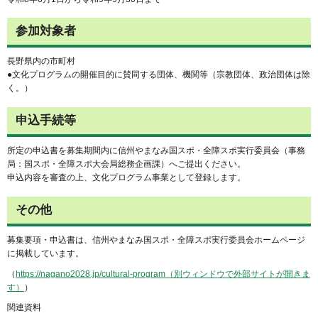
参加対象者
長野県内の市町村
●文化プログラムの開催目的に賛同する団体、機関等（宗教団体、政治団体は除
く。）
申込手続等
所定の申込書を募集期間内に信州やまなみ国スポ・全障スポ実行委員会（事務
局：国スポ・全障スポ大会局総務企画課）へご提出ください。
申込内容を審査の上、文化プログラム事業として登録します。
その他
募集要項・申込書は、信州やまなみ国スポ・全障スポ実行委員会ホームページ
に掲載しています。
（
https://nagano2028.jp/cultural-program（別ウィンドウで外部サイトが開きま
す）
）
関連資料