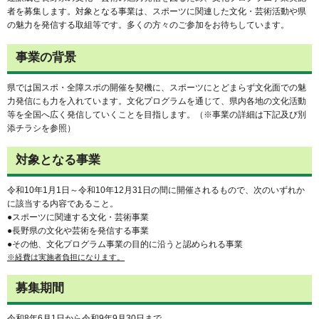
者を募集します。対象となる事業は、スポーツに関連した文化・芸術活動や県
の魅力を発信する取組等です。多くの方々のご参加をお待ちしています。
事業の背景
県では国スポ・全障スポの開催を契機に、スポーツにとどまらず文化面での魅
力発信にも力を入れています。文化プログラムを通じて、県内各地の文化活動
等を全国へ広く発信していくことを目指します。（※事業の詳細は下記及び別
添チラシを参照）
対象となる事業
令和10年1月1日～令和10年12月31日の間に開催されるもので、次のいずれか
に該当する内容であること。
●スポーツに関連する文化・芸術事業
●長野県の文化や芸術を発信する事業
●その他、文化プログラム事業の目的に沿うと認められる事業
※経費は実施者負担になります。
募集期間
令和8年6月1日から令和9年9月30日まで