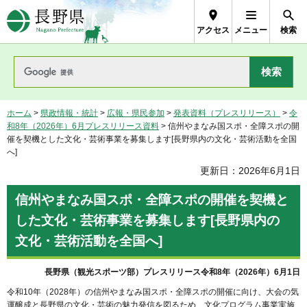
長野県Nagano Prefecture
アクセス
メニュー
検索
ホーム
>
県政情報・統計
>
広報・県民参加
>
発表資料（プレスリリース）
>
令
和8年（2026年）6月プレスリリース資料
> 信州やまなみ国スポ・全障スポの開
催を契機とした文化・芸術事業を募集します[長野県内の文化・芸術活動を全国
へ]
更新日：2026年6月1日
信州やまなみ国スポ・全障スポの開催を契機と
した文化・芸術事業を募集します[長野県内の
文化・芸術活動を全国へ]
長野県（観光スポーツ部）プレスリリース令和8年（2026年）6月1日
令和10年（2028年）の信州やまなみ国スポ・全障スポの開催に向け、大会の気
運醸成と長野県の文化・芸術の魅力発信を図るため、文化プログラム事業実施