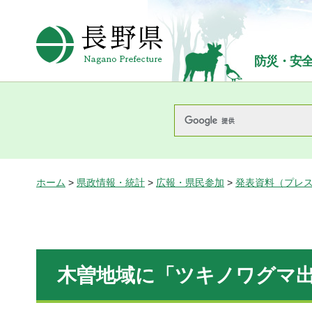
長野県Nagano Prefecture
防災・安
ホーム
>
県政情報・統計
>
広報・県民参加
>
発表資料（プレ
木曽地域に「ツキノワグマ