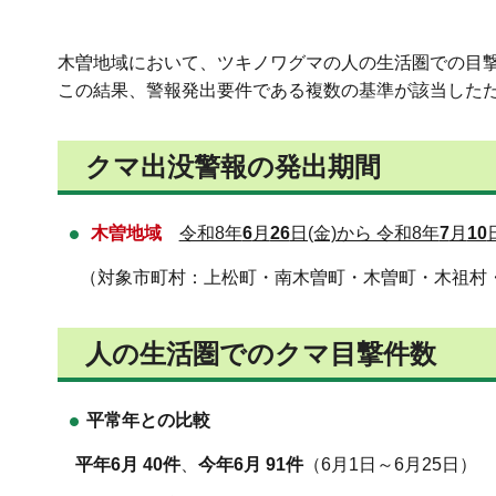
木曽地域において、ツキノワグマの人の生活圏での目撃
この結果、警報発出要件である複数の基準が該当したた
クマ出没警報の発出期間
木曽地域
令和8年
6
月
26
日(金)から 令和8年
7
月
10
（対象市町村：上松町・南木曽町・木曽町・木祖村
人の生活圏でのクマ目撃件数
平常年との比較
平年6月 40
件
、
今年6月 91件
（6月1日～6月25日）