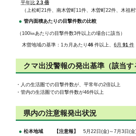
平年比
2.3 倍
（上松町21件、南木曽町11件、木曽町22件、木祖村
管内面積あたりの目撃件数の比較
（100㎞あたりの目撃件数3件以上の場合に該当）
木曽地域の基準：1カ月あたり
46
件以上、
6月
91
件
クマ出没警報の発出基準（該当す
・人の生活圏での目撃件数が、平常年の2倍以上
・管内の生活圏での目撃件数が46件以上
県内の注意報発出状況
松本地域 【注意報】
5月22日(金)～7月3日(金