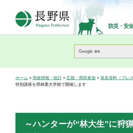
長野県Nagano Prefecture
防災・安
ホーム
>
県政情報・統計
>
広報・県民参加
>
発表資料（プレ
特別講座を県林業大学校で開催します
～ハンターが“林大生”に狩