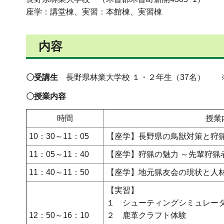
座学：講堂棟、実習：本館棟、実習棟
内容
〇受講生
長野県林業大学校 １・２年生（37名） 
〇授業内容
時間
授業
10：30～11：05
【座学】長野県の鳥獣対策と狩
11：05～11：40
【座学】狩猟の魅力 ～先輩狩猟
11：40～11：50
【座学】地元猟友会の現状と人
【実習】
１ シューティングシミュレー
12：50～16：10
２ 鹿革クラフト体験