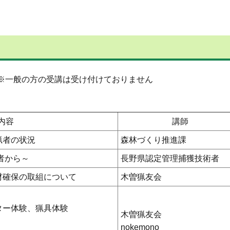
※一般の方の受講は受け付けておりません
内容
講師
猟者の状況
森林づくり推進課
者から～
長野県認定管理捕獲技術者
材確保の取組について
木曽猟友会
ター体験、猟具体験
木曽猟友会
nokemono