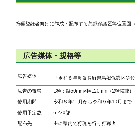
長野県（林務部）
狩猟登録者向けに作成・配布する鳥獣保護区等位置図
広告媒体・規格等
広告媒体
「令和８年度版長野県鳥獣保護区等
広告の規格
1枠：縦50mm×横120mm（2枠掲載）
使用期間
令和８年11月から令和９年10月まで
使用予定数
6,220部
配布先
主に県内で狩猟を行う狩猟者