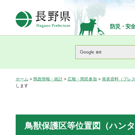
長野県Nagano Prefecture
防災・安
ホーム
>
県政情報・統計
>
広報・県民参加
>
発表資料（プレ
します
鳥獣保護区等位置図（ハン