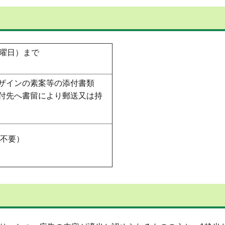
金曜日）まで
ザインの素案等の添付書類
付先へ書留により郵送又は持
載不要）