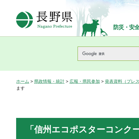
長野県Nagano Prefecture
防災・安
ホーム
>
県政情報・統計
>
広報・県民参加
>
発表資料（プレ
ます
「信州エコポスターコンクー