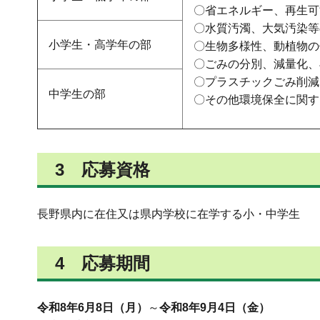
〇省エネルギー、再生可
〇水質汚濁、大気汚染等
小学生・高学年の部
〇生物多様性、動植物の
〇ごみの分別、減量化、
〇プラスチックごみ削減
中学生の部
〇その他環境保全に関す
3 応募資格
長野県内に在住又は県内学校に在学する小・中学生
4 応募期間
令和8年6月8日（月）
～
令和8年9月4日（金）