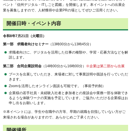
ベント「信州デジタル・ITしごと図鑑」を開催します。本イベントへの出展企
業を募集しますので、人材獲得や企業PRの場としてぜひご活用ください。
開催日時・イベント内容
令和8年7月21日（火曜日）
第一部 求職者向けセミナー
（13時00分から13時45分）
求職者向けに、デジタルを活用した仕事の種類や、学習・応募方法などを解
説します。
第二部 合同企業説明会
（14時00分から16時00分）
※企業は第二部から出展
ブースを出展していただき、来場者に対して事業説明や面談を行っていただ
きます。
Zoomを活用したオンライン面談も可能です。（事前予約制）
企業様の若手社員・未経験入社者と参加者との座談会や業務一部を体験でき
るような体験ワークの実施を予定しています。ご協力いただける企業様はお
申し出をお願いします。
※本イベントには、学生や在職中の方等、早期の就職を目指していない方がご
来場される場合がありますので、あらかじめご了承ください。
開催場所