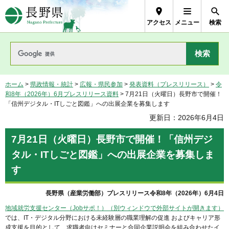
長野県Nagano Prefecture
アクセス
メニュー
検索
ホーム
>
県政情報・統計
>
広報・県民参加
>
発表資料（プレスリリース）
>
令
和8年（2026年）6月プレスリリース資料
> 7月21日（火曜日）長野市で開催！
「信州デジタル・ITしごと図鑑」への出展企業を募集します
更新日：2026年6月4日
7月21日（火曜日）長野市で開催！「信州デジ
タル・ITしごと図鑑」への出展企業を募集しま
す
長野県（産業労働部）プレスリリース令和8年（2026年）6月4日
地域就労支援センター（Jobサポ！）（別ウィンドウで外部サイトが開きます）
では、IT・デジタル分野における未経験層の職業理解の促進 およびキャリア形
成支援を目的として、求職者向けセミナーと合同企業説明会を組み合わせたイ