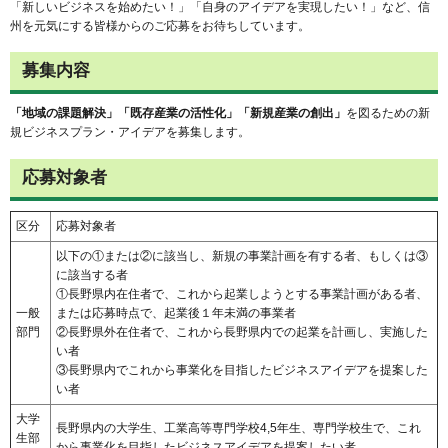
「新しいビジネスを始めたい！」「自身のアイデアを実現したい！」など、信
州を元気にする皆様からのご応募をお待ちしています。
募集内容
「地域の課題解決」「既存産業の活性化」「新規産業の創出」
を図るための新
規ビジネスプラン・アイデアを募集します。
応募対象者
区分
応募対象者
以下の①または②に該当し、新規の事業計画を有する者、もしくは③
に該当する者
①長野県内在住者で、これから起業しようとする事業計画がある者、
一般
または応募時点で、起業後１年未満の事業者
部門
②長野県外在住者で、これから長野県内での起業を計画し、実施した
い者
③長野県内でこれから事業化を目指したビジネスアイデアを提案した
い者
大学
長野県内の大学生、工業高等専門学校4,5年生、専門学校生で、これ
生部
から事業化を目指したビジネスアイデアを提案したい者