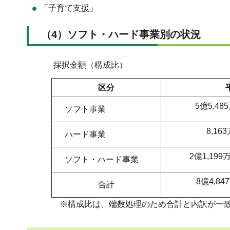
「子育て支援」 2,515万
（4）ソフト・ハード事業別の状況
採択金額（構成比）
区分
5億5,48
ソフト事業
8,163
ハード事業
2億1,19
ソフト・ハード事業
8億4,847
合計
※構成比は、端数処理のため合計と内訳が一致し