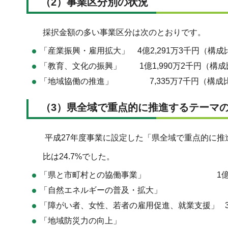
（2）事業区分別の状況
採択金額の多い事業区分は次のとおりです。
「産業振興・雇用拡大」 4億2,291万3千円（構成比
「教育、文化の振興」 1億1,990万2千円（構成比
「地域協働の推進」 7,335万7千円（構成比：
（3）県全域で重点的に推進するテーマ
平成27年度事業に設定した「県全域で重点的に推
比は24.7%でした。
「県と市町村との協働事業」 1億1,896
「自然エネルギーの普及・拡大」 722万
「障がい者、女性、若者の雇用促進、就業支援」 3,4
「地域防災力の向上」 2,307