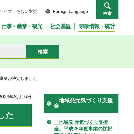
サイズ・色合い変更
Foreign Language
検索
仕事・産業・観光
社会基盤
県政情報・統計
択事業が決定しました
023年3月16日
「地域発元気づくり支援
金」
した
「地域発 元気づくり支援
金」平成26年度事業の採択