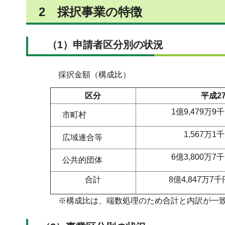
2 採択事業の特徴
（1）申請者区分別の状況
採択金額（構成比）
区分
平成2
1億9,479万9
市町村
1,567万1千
広域連合等
6億3,800万7
公共的団体
合計
8億4,847万7千
※構成比は、端数処理のため合計と内訳が一致し