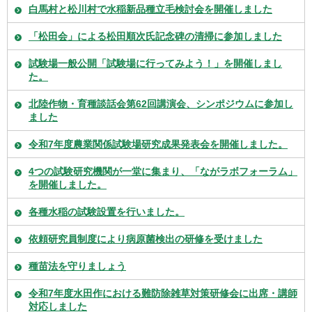
白馬村と松川村で水稲新品種立毛検討会を開催しました
「松田会」による松田順次氏記念碑の清掃に参加しました
試験場一般公開「試験場に行ってみよう！」を開催しまし
た。
北陸作物・育種談話会第62回講演会、シンポジウムに参加し
ました
令和7年度農業関係試験場研究成果発表会を開催しました。
4つの試験研究機関が一堂に集まり、「ながラボフォーラム」
を開催しました。
各種水稲の試験設置を行いました。
依頼研究員制度により病原菌検出の研修を受けました
種苗法を守りましょう
令和7年度水田作における難防除雑草対策研修会に出席・講師
対応しました