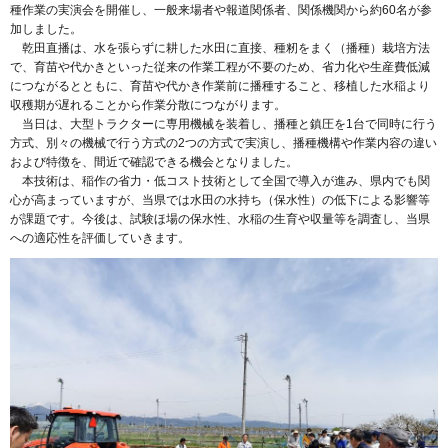
種作業の実演会を開催し、一般来場者や報道関係者、関係機関から約60名が参
加しました。
乾田直播は、水を張らずに耕した水田に直接、種籾をまく（播種）栽培方法
で、育苗や代かきといった従来の作業工程が不要のため、省力化や生産費低減
につながるとともに、育苗や代かき作業前に播種すること、移植した水稲より
収穫期が遅れることから作業分散につながります。
当日は、大型トラクターに専用機械を装着し、播種と鎮圧を1台で同時に行う
方式、別々の機械で行う方式の2つの方式で実演し、播種機構や作業内容の違い
および特徴を、間近で確認できる機会となりました。
本技術は、稲作の省力・低コスト技術として全国で導入が進み、県内でも関
心が高まっていますが、当県では水田の水持ち（保水性）の低下による影響等
が課題です。今後は、試験ほ場の保水性、水稲の生育や収量等を調査し、当県
への適応性を評価していきます。