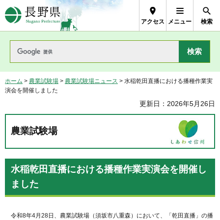
長野県Nagano Prefecture
アクセス
メニュー
検索
ホーム
>
農業試験場
>
農業試験場ニュース
> 水稲乾田直播における播種作業実
演会を開催しました
更新日：2026年5月26日
農業試験場
水稲乾田直播における播種作業実演会を開催し
ました
令和8年4月28日、農業試験場（須坂市八重森）において、「乾田直播」の播