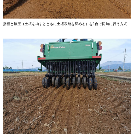
播種と鎮圧（土壌を均すとともに土壌表層を締める）を1台で同時に行う方式