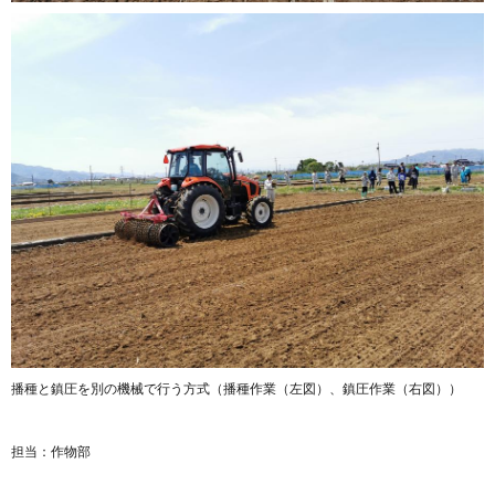
播種と鎮圧を別の機械で行う方式（播種作業（左図）、鎮圧作業（右図））
担当：作物部