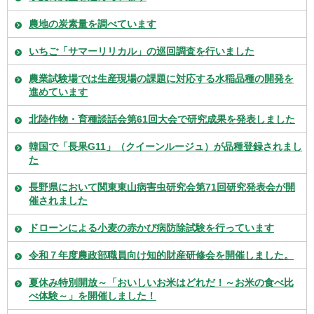
農地の炭素量を調べています
いちご「サマーリリカル」の巡回調査を行いました
農業試験場では生産現場の課題に対応する水稲品種の開発を
進めています
北陸作物・育種談話会第61回大会で研究成果を発表しました
韓国で「長果G11」（クイーンルージュ）が品種登録されまし
た
長野県において関東東山病害虫研究会第71回研究発表会が開
催されました
ドローンによる小麦の赤かび病防除試験を行っています
令和７年度農政部職員向け知的財産研修会を開催しました。
夏休み特別開放～「おいしいお米はどれだ！～お米の食べ比
べ体験～」を開催しました！