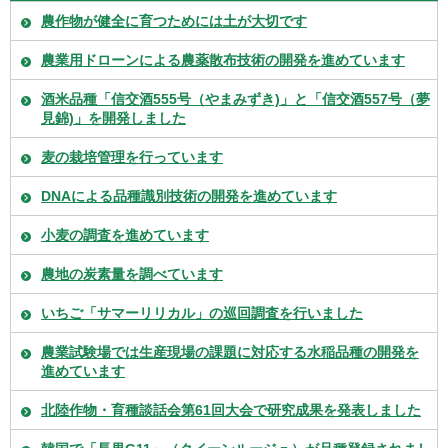
農作物が健全に育つためには土が大切です
農業用ドローンによる農薬散布技術の開発を進めています
酒米品種「信交酒555号（やまみずき)」と「信交酒557号（夢
見錦)」を開発しました
麦の栽培管理を行っています
DNAによる品種識別技術の開発を進めています
小麦の調査を進めています
農地の炭素量を調べています
いちご「サマーリリカル」の巡回調査を行いました
農業試験場では生産現場の課題に対応する水稲品種の開発を
進めています
北陸作物・育種談話会第61回大会で研究成果を発表しました