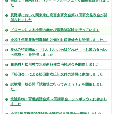
韓国で「長果G11」（クイーンルージュ）が品種登録されまし
た
長野県において関東東山病害虫研究会第71回研究発表会が開
催されました
ドローンによる小麦の赤かび病防除試験を行っています
令和７年度農政部職員向け知的財産研修会を開催しました。
夏休み特別開放～「おいしいお米はどれだ！～お米の食べ比
べ体験～」を開催しました！
白馬村と松川村で水稲新品種立毛検討会を開催しました
「松田会」による松田順次氏記念碑の清掃に参加しました
試験場一般公開「試験場に行ってみよう！」を開催しまし
た。
北陸作物・育種談話会第62回講演会、シンポジウムに参加し
ました
令和7年度農業関係試験場研究成果発表会を開催しました。