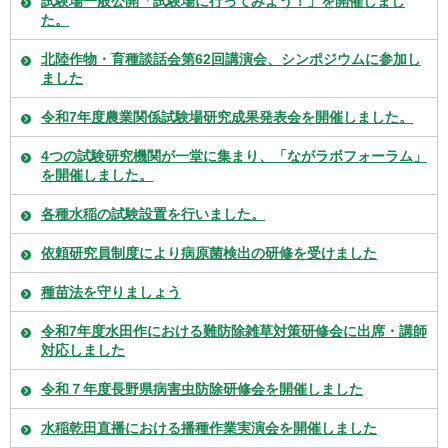
試験場一般公開「試験場に行ってみよう！」を開催しまし
た。
北陸作物・育種談話会第62回講演会、シンポジウムに参加し
ました
令和7年度農業関係試験場研究成果発表会を開催しました。
4つの試験研究機関が一堂に集まり、「ながラボフォーラム」
を開催しました。
各種水稲の試験設置を行いました。
依頼研究員制度により病原菌検出の研修を受けました
種苗法を守りましょう
令和7年度水田作における難防除雑草対策研修会に出席・講師
対応しました
令和７年度長野県病害虫防除研修会を開催しました
水稲乾田直播における播種作業実演会を開催しました