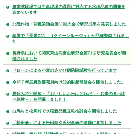
農業試験場では生産現場の課題に対応する水稲品種の開発を
進めています
北陸作物・育種談話会第61回大会で研究成果を発表しました
韓国で「長果G11」（クイーンルージュ）が品種登録されまし
た
長野県において関東東山病害虫研究会第71回研究発表会が開
催されました
ドローンによる小麦の赤かび病防除試験を行っています
令和７年度農政部職員向け知的財産研修会を開催しました。
夏休み特別開放～「おいしいお米はどれだ！～お米の食べ比
べ体験～」を開催しました！
白馬村と松川村で水稲新品種立毛検討会を開催しました
「松田会」による松田順次氏記念碑の清掃に参加しました