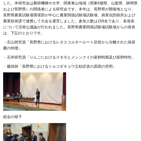
した。本研究会は農研機構や大学、関東東山地域（関東6都県、山梨県、静岡県
および長野県）の関係者による研究会です。本年は、長野県が開催地となり、
長野県農業試験場環境部が中心に農業関係試験場試験場、病害虫防除所および
農業技術課で連携して大会を運営しました。参加人数は169名であり、各発表
について活発な議論が行われました。長野県農業関係試験場試験場からの発表
は、下記のとおりです。
・石山研究員「長野県におけるレタスコルキールート症状から分離された病原
菌の特徴」
・石井研究員「りんごにおけるスモモヒメシンクイの産卵時期及び産卵特性」
・藤技師「長野県におけるトルコギキョウ立枯症状の原因の究明」
総会の様子