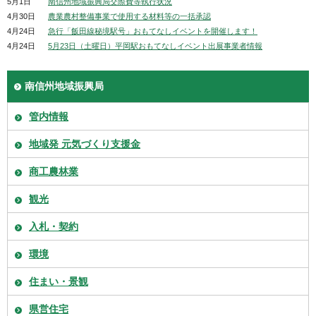
5月1日
南信州地域振興局交際費等執行状況
4月30日
農業農村整備事業で使用する材料等の一括承認
4月24日
急行「飯田線秘境駅号」おもてなしイベントを開催します！
4月24日
5月23日（土曜日）平岡駅おもてなしイベント出展事業者情報
南信州地域振興局
管内情報
地域発 元気づくり支援金
商工農林業
観光
入札・契約
環境
住まい・景観
県営住宅