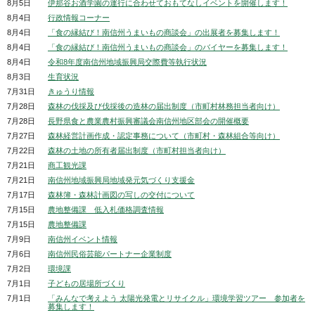
8月5日
伊那谷お酒学園の運行に合わせておもてなしイベントを開催します！
8月4日
行政情報コーナー
8月4日
「食の縁結び！南信州うまいもの商談会」の出展者を募集します！
8月4日
「食の縁結び！南信州うまいもの商談会」のバイヤーを募集します！
8月4日
令和8年度南信州地域振興局交際費等執行状況
8月3日
生育状況
7月31日
きゅうり情報
7月28日
森林の伐採及び伐採後の造林の届出制度（市町村林務担当者向け）
7月28日
長野県食と農業農村振興審議会南信州地区部会の開催概要
7月27日
森林経営計画作成・認定事務について（市町村・森林組合等向け）
7月22日
森林の土地の所有者届出制度（市町村担当者向け）
7月21日
商工観光課
7月21日
南信州地域振興局地域発元気づくり支援金
7月17日
森林簿・森林計画図の写しの交付について
7月15日
農地整備課 低入札価格調査情報
7月15日
農地整備課
7月9日
南信州イベント情報
7月6日
南信州民俗芸能パートナー企業制度
7月2日
環境課
7月1日
子どもの居場所づくり
7月1日
「みんなで考えよう 太陽光発電とリサイクル」環境学習ツアー 参加者を
募集します！