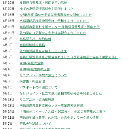
6月19日
技術経営普及課・阿南支所の活動
6月19日
ゆずの夏季管理講習会を開催しました。
6月16日
令和8年度 南信州新規就農者激励会を開催しました
6月15日
水稲奨励品種現地調査ほで田植えを行いました。
6月10日
南信州農業農村支援センター 技術経営普及課・阿南支所
6月10日
茶の深刈り更新せん定実演講習会を行いました
6月9日
林務課入札・契約情報
6月5日
南信州地域振興局
6月5日
茶の摘採講習会が始まっています
6月5日
会員ほ場巡回研修が開催されました（長野県農業士協会下伊那支部）
6月5日
令和7年度の活動
6月4日
令和8年度管内概況書
6月4日
リニアバレー構想の策定について
6月3日
病害虫・衛生管理
6月1日
パスポートの申請について
6月1日
なしジョイント仕立て栽培新梢管理研修会を開催しました
5月22日
リニア活用・企画振興課
5月22日
南信州農業農村支援センター農業農村振興課
5月14日
「南信州スイーツさんぽ～2026夏～」参加店舗募集のご案内
5月11日
南信州地域（飯伊）の内職・自営型テレワーク求人情報
5月7日
狩猟免許試験について