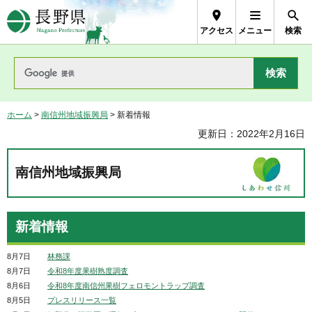
長野県Nagano Prefecture
アクセス
メニュー
検索
ホーム
>
南信州地域振興局
> 新着情報
更新日：2022年2月16日
南信州地域振興局
新着情報
8月7日
林務課
8月7日
令和8年度果樹熟度調査
8月6日
令和8年度南信州果樹フェロモントラップ調査
8月5日
プレスリリース一覧