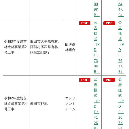
80
64
9K
4K
B）
B）
公
公
表
表
様
様
式
式
令和3年度県営
飯田市大平県有林、
飯伊森
（P
（P
林造林事業第2
阿智村伍和県有林、
林組合
D
D
号工事
阿智2次県行
F：
F：
73
76
8K
7K
B）
B）
公
公
表
表
様
様
式
式
令和2年度防災
エレフ
（P
（P
林造成事業第4
飯田市野池
ァント
D
D
号工事
チーム
F：
F：
41
26
2K
7K
B）
B）