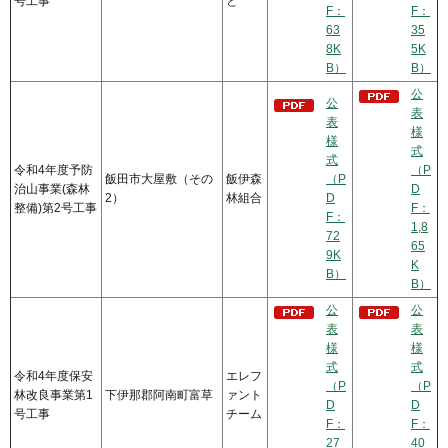
号工事
と
F：
F：
63
35
8K
5K
B）
B）
公
公
表
表
様
様
式
式
令和4年度予防
（P
飯田市大屋敷（その
飯伊森
（P
治山事業(森林
D
2）
林組合
D
整備)第2号工事
F：
F：
1,8
72
65
9K
K
B）
B）
公
公
表
表
様
様
式
式
令和4年度保安
エレフ
（P
（P
林改良事業第1
下伊那郡阿南町富草
ァント
D
D
号工事
チーム
F：
F：
27
40