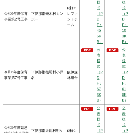
様
様
(株)エ
式
式
令和6年度保育
下伊那郡売木村カン
レファ
（P
（P
事業第2号工事
ボー
ントチ
D
D
ーム
F：
F：
45
10
6K
3K
B）
B）
公
公
表
表
様
様
式
式
令和6年度保育
下伊那郡根羽村小戸
飯伊森
（P
（P
事業第7号工事
名
林組合
D
D
F：
F：
67
61
3K
0K
B）
B）
公
公
表
表
様
様
式
式
令和5年度緊急
下伊那郡天龍村明ケ
(株)シ
（P
（P