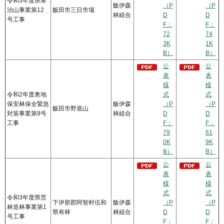
令和3年度県単
飯伊森
（P
（P
治山事業第12
飯田市三日市場
林組合
D
D
号工事
F：
F：
72
74
3K
1K
B）
B）
公
公
表
表
様
様
令和2年度奥地
式
式
保安林保全緊急
飯伊森
（P
（P
飯田市野底山
対策事業第9号
林組合
D
D
工事
F：
F：
79
61
0K
9K
B）
B）
公
公
表
表
様
様
式
式
令和3年度県営
下伊那郡阿智村伍和
飯伊森
（P
（P
林造林事業第1
県有林
林組合
D
D
号工事
F：
F：