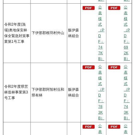
公
公
表
表
様
様
令和2年度(漁
式
式
場)奥地保安林
飯伊森
（P
（P
下伊那郡根羽村外山
保全緊急対策事
林組合
D
D
業第1号工事
F：
F：
74
69
7K
2K
B）
B）
公
公
表
表
様
様
式
式
令和2年度県営
下伊那郡阿智村伍和
飯伊森
（P
（P
林造林事業第3
県有林
林組合
D
D
号工事
F：
F：
78
74
3K
3K
B）
B）
公
公
表
表