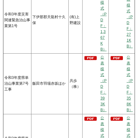
様
様
式
式
令和3年度災害
（P
下伊那郡天龍村十久
(有)上
（P
関連緊急治山事
D
保
野建設
D
業第1号
F：
F：
1,3
27
67
1K
K
B）
B）
公
公
表
表
様
様
式
式
令和3年度県単
共歩
（P
（P
治山事業第7号
飯田市羽場赤坂ほか
（株）
D
D
工事
F：
F：
39
35
3K
8K
B）
B）
公
公
表
表
様
様
式
式