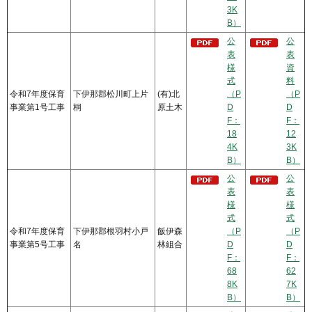
3K
B）
公
公
表
表
様
資
式
料
令和7年度保育
下伊那郡松川町上片
(有)北
（P
（P
事業第1号工事
桐
原土木
D
D
F：
F：
18
12
4K
3K
B）
B）
公
公
表
表
様
様
式
式
令和7年度保育
下伊那郡根羽村小戸
飯伊森
（P
（P
事業第5号工事
名
林組合
D
D
F：
F：
68
62
8K
7K
B）
B）