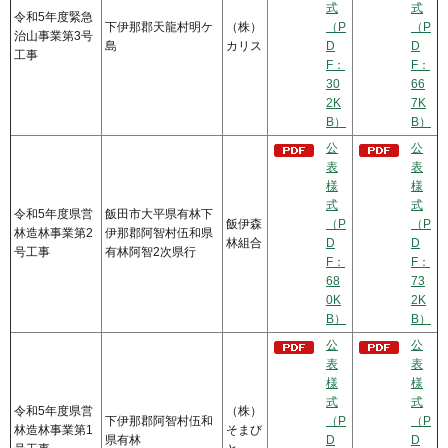
式
式
令和5年度緊急
下伊那郡天龍村明ケ
（株）
（P
（P
治山事業第3号
島
カリス
D
D
工事
F：
F：
30
66
2K
7K
B）
B）
公
公
表
表
様
様
式
式
令和5年度県営
飯田市大平県有林下
飯伊森
（P
（P
林造林事業第2
伊那郡阿智村伍和県
林組合
D
D
号工事
有林阿智2次県行
F：
F：
68
73
0K
2K
B）
B）
公
公
表
表
様
様
式
式
令和5年度県営
（株）
下伊那郡阿智村伍和
（P
（P
林造林事業第1
そまび
県有林
D
D