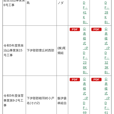
総合治山事業第
島
ノダ
D
D
6号工事
F：
F：
41
28
K
K
B）
B）
公
公
表
表
様
様
式
式
令和5年度県単
(株)尾
（P
（P
治山事業第15
下伊那郡豊丘村西部
畑組
D
D
号工事
F：
F：
23
32
8K
3K
B）
B）
公
公
表
表
様
様
式
式
令和5年度保育
下伊那郡根羽村小戸
飯伊森
（P
（P
事業第9-2号工
名(その2)
林組合
D
D
事
F：
F：
69
61