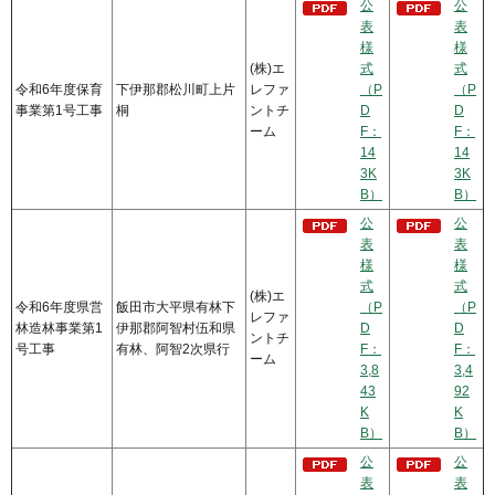
公
公
表
表
様
様
(株)エ
式
式
令和6年度保育
下伊那郡松川町上片
レファ
（P
（P
事業第1号工事
桐
ントチ
D
D
ーム
F：
F：
14
14
3K
3K
B）
B）
公
公
表
表
様
様
式
式
(株)エ
令和6年度県営
飯田市大平県有林下
（P
（P
レファ
林造林事業第1
伊那郡阿智村伍和県
D
D
ントチ
号工事
有林、阿智2次県行
F：
F：
ーム
3,8
3,4
43
92
K
K
B）
B）
公
公
表
表