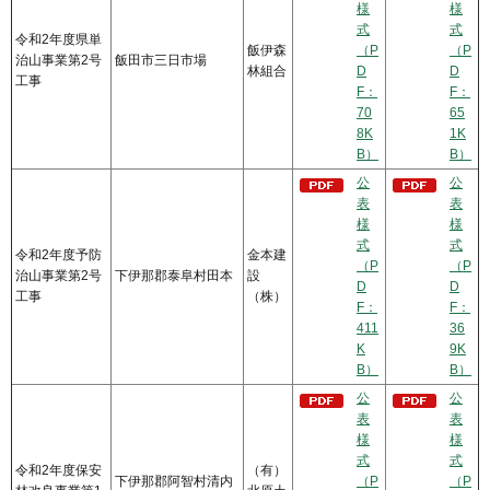
様
様
式
式
令和2年度県単
飯伊森
（P
（P
治山事業第2号
飯田市三日市場
林組合
D
D
工事
F：
F：
70
65
8K
1K
B）
B）
公
公
表
表
様
様
式
式
令和2年度予防
金本建
（P
（P
治山事業第2号
下伊那郡泰阜村田本
設
D
D
工事
（株）
F：
F：
411
36
K
9K
B）
B）
公
公
表
表
様
様
式
式
令和2年度保安
（有）
下伊那郡阿智村清内
（P
（P