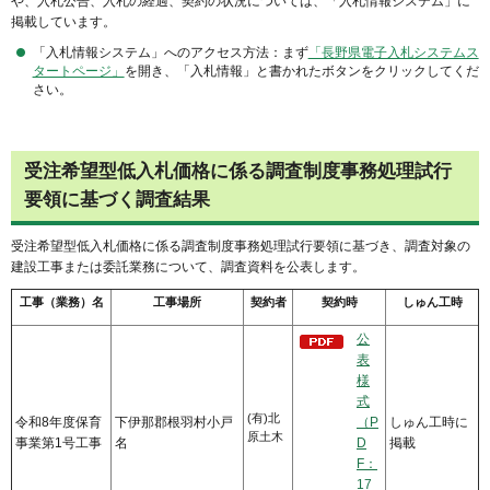
や、入札公告、入札の経過、契約の状況については、「入札情報システム」に
掲載しています。
「入札情報システム」へのアクセス方法：まず
「長野県電子入札システムス
タートページ」
を開き、「入札情報」と書かれたボタンをクリックしてくだ
さい。
受注希望型低入札価格に係る調査制度事務処理試行
要領に基づく調査結果
受注希望型低入札価格に係る調査制度事務処理試行要領に基づき、調査対象の
建設工事または委託業務について、調査資料を公表します。
工事（業務）名
工事場所
契約者
契約時
しゅん工時
公
表
様
式
(有)北
令和8年度保育
下伊那郡根羽村小戸
（P
しゅん工時に
原土木
事業第1号工事
名
D
掲載
F：
17