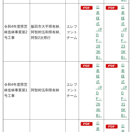
公
公
表
表
様
様
式
式
令和4年度県営
飯田市大平県有林、
エレフ
（P
（P
林造林事業第2
阿智村伍和県有林、
ァント
D
D
号工事
阿智2次県行
チーム
F：
F：
28
23
3K
0K
B）
B）
公
公
表
表
様
様
式
式
令和4年度県営
エレフ
（P
（P
林造林事業第1
阿智村伍和県有林
ァント
D
D
号工事
チーム
F：
F：
26
31
4K
6K
B）
B）
公
公
表
表