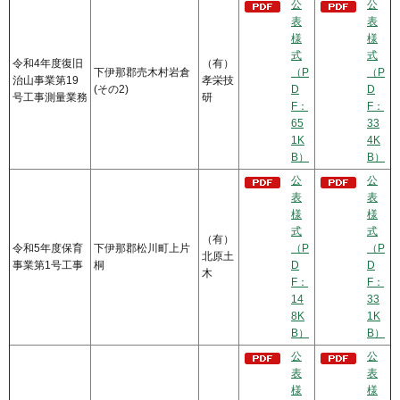
公
公
表
表
様
様
式
式
令和4年度復旧
（有）
下伊那郡売木村岩倉
（P
（P
治山事業第19
孝栄技
(その2)
D
D
号工事測量業務
研
F：
F：
65
33
1K
4K
B）
B）
公
公
表
表
様
様
式
式
（有）
令和5年度保育
下伊那郡松川町上片
（P
（P
北原土
事業第1号工事
桐
D
D
木
F：
F：
14
33
8K
1K
B）
B）
公
公
表
表
様
様