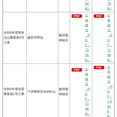
5K
7K
B）
B）
公
公
表
表
様
様
式
式
令和4年度県単
飯伊森
（P
（P
治山事業第4号
飯田市野池
林組合
D
D
工事
F：
F：
70
71
2K
5K
B）
B）
公
公
表
表
様
様
式
式
（P
令和4年度保育
飯伊森
（P
下伊那郡売木村軒山
D
事業第1号工事
林組合
D
F：
F：
1,8
72
63
4K
K
B）
B）