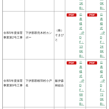
1K
0K
B）
B）
公
公
表
表
様
様
式
式
（株）
令和5年度保育
下伊那郡売木村カン
（P
（P
そまび
事業第2号工事
ボー
D
D
と
F：
F：
13
24
6K
8K
B）
B）
公
公
表
表
様
様
式
式
令和5年度保育
下伊那郡根羽村小戸
飯伊森
（P
（P
事業第9号工事
名
林組合
D
D
F：
F：
68
72
7K
0K
B）
B）