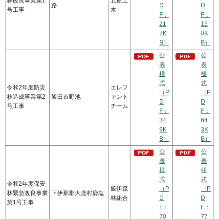
林改良事業第1
北原土
路
D
D
号工事
木
F：
F：
21
15
7K
0K
B）
B）
公
公
表
表
様
様
式
式
令和2年度防災
エレフ
（P
（P
林造成事業第2
飯田市野池
ァント
D
D
号工事
チーム
F：
F：
34
64
9K
3K
B）
B）
公
公
表
表
様
様
式
式
令和2年度保安
飯伊森
（P
（P
林緊急改良事業
下伊那郡大鹿村鹿塩
林組合
D
D
第1号工事
F：
F：
70
77