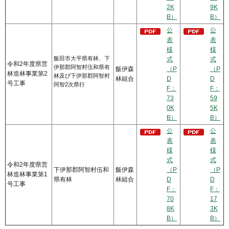
2K
9K
B）
B）
公
公
表
表
様
様
飯田市大平県有林、下
式
式
令和2年度県営
伊那郡阿智村伍和県有
飯伊森
（P
（P
林造林事業第2
林及び下伊那郡阿智村
林組合
D
D
号工事
阿智2次県行
F：
F：
73
59
0K
5K
B）
B）
公
公
表
表
様
様
式
式
令和2年度県営
下伊那郡阿智村伍和
飯伊森
（P
（P
林造林事業第1
県有林
林組合
D
D
号工事
F：
F：
70
17
8K
3K
B）
B）