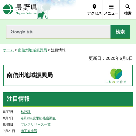
長野県Nagano Prefecture
アクセス
メニュー
検索
ホーム
>
南信州地域振興局
> 注目情報
更新日：2020年6月5日
南信州地域振興局
注目情報
8月7日
林務課
8月7日
令和8年度果樹熟度調査
8月5日
プレスリリース一覧
7月21日
商工観光課