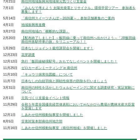
7月21日
南信州地域振興局地域発元気づくり支援金
7月1日
「みんなで考えよう 太陽光発電とリサイクル」環境学習ツアー 参加者を
募集します！
5月14日
「南信州スイーツさんぽ～2026夏～」参加店舗募集のご案内
4月1日
地域振興推進費
3月27日
南信州地域の「横断的な課題」
2月20日
【配布終了しました】～飯田線に乗って南信州へ出かけよう～「JR飯田線
南信州各駅停車の旅」をリニューアル！！
1月29日
日本なしジョイント栽培講習会を開催します！
12月23日
花芽調査
12月12日
急行「飯田線秘境駅号」おもてなしイベントを開催しました！
11月25日
ゼロカーボンミーティング in 南信州
11月10日
「キュウリ病害虫図鑑」について
11月7日
日本なしの白紋羽病と胴枯性病害の防除を行いましょう
3月31日
南信州の特性を活かしたウェルビーイングに関する調査研究・実証実験に
ついて
2月1日
元気づくり支援金イベント情報
11月29日
令和５年度全国優良経営体表彰において㈱なかひら農場が農林水産大臣賞
を受賞します
12月1日
しあわせ信州移動知事室を開催しました
8月5日
災害対策本部南信州地方部
11月16日
しあわせ信州移動知事室（南信州地域）を開催しました