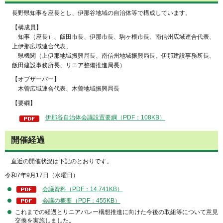
長野県知事を座長とし、伊那谷地域の自治体等で構成しています。
【構成員】
知事（座長）、飯田市長、伊那市長、駒ヶ根市長、南信州広域連合代表、
上伊那広域連合代表、
県機関（上伊那地域振興局長、南信州地域振興局長、伊那建設事務所長、
飯田建設事務所長、リニア整備推進局長）
【オブザーバー】
木曽広域連合代表、木曽地域振興局長
【要綱】
伊那谷自治体会議設置要綱（PDF：108KB）
開催経過
直近の開催状況は下記のとおりです。
令和7年9月17日（水曜日）
会議資料（PDF：14,741KB）
会議の概要（PDF：455KB）
これまでの経過とリニアバレー構想推進に向けた今後の取組等について意見
交換を実施しました。