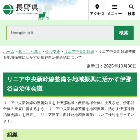
長野県Nagano Prefecture
アクセス
メニュー
検索
ホーム
>
暮らし・環境
>
公共交通
>
リニア中央新幹線
> リニア中央新幹線整備
を地域振興に活かす伊那谷自治体会議について
更新日：2025年10月30日
リニア中央新幹線整備を地域振興に活かす伊那
谷自治体会議
リニア中央新幹線の整備効果を上伊那地域・飯伊地域全体に波及させ、伊那谷
全体の発展に資するよう「リニア中央新幹線整備を地域振興に活かす伊那谷自
治体会議」を設置し、リニア開業に向けた地域振興策について検討を行ってい
ます。
組織