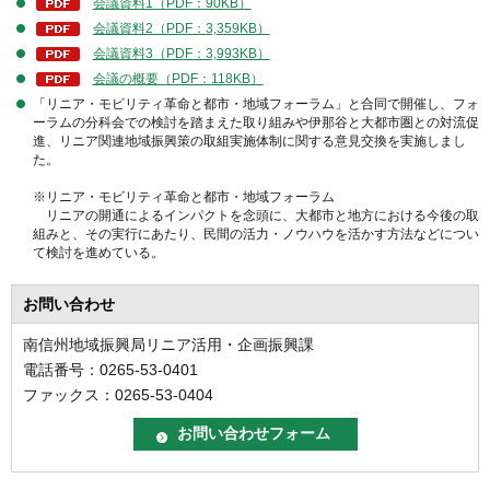
会議資料1（PDF：90KB）
会議資料2（PDF：3,359KB）
会議資料3（PDF：3,993KB）
会議の概要（PDF：118KB）
「リニア・モビリティ革命と都市・地域フォーラム」と合同で開催し、フォ
ーラムの分科会での検討を踏まえた取り組みや伊那谷と大都市圏との対流促
進、リニア関連地域振興策の取組実施体制に関する意見交換を実施しまし
た。
※リニア・モビリティ革命と都市・地域フォーラム
リニアの開通によるインパクトを念頭に、大都市と地方における今後の取
組みと、その実行にあたり、民間の活力・ノウハウを活かす方法などについ
て検討を進めている。
お問い合わせ
南信州地域振興局リニア活用・企画振興課
電話番号：0265-53-0401
ファックス：0265-53-0404