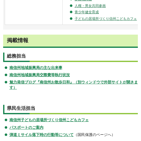
人権・男女共同参画
青少年健全育成
子どもの居場所づくり信州こどもカフェ
掲載情報
総務担当
南信州地域振興局の主な出来事
南信州地域振興局交際費等執行状況
魅力発信ブログ『南信州お散歩日和』（別ウィンドウで外部サイトが開きま
す）
県民生活担当
南信州子どもの居場所づくり信州こどもカフェ
パスポートのご案内
弾道ミサイル落下時の行動等について
（国民保護のページへ）