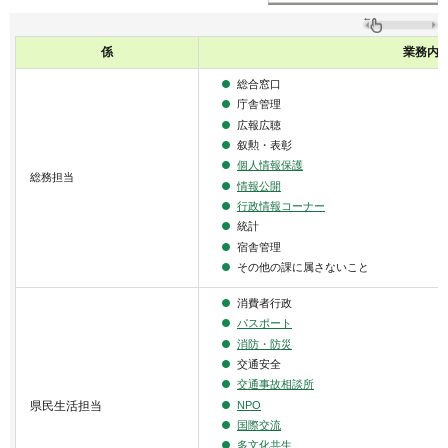
係
業務内
総合窓口
庁舎管理
広報広聴
叙勲・表彰
個人情報保護
総務担当
情報公開
行政情報コーナー
統計
宿舎管理
その他の課に属さないこと
消費者行政
パスポート
消防・防災
交通安全
交通事故相談所
NPO
県民生活担当
国際交流
多文化共生