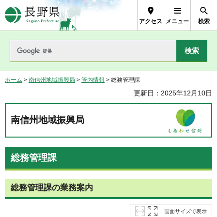
長野県Nagano Prefecture
アクセス
メニュー
検索
ホーム
>
南信州地域振興局
>
管内情報
> 総務管理課
更新日：2025年12月10日
南信州地域振興局
総務管理課
総務管理課の業務案内
画面サイズで表示