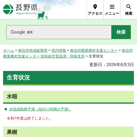
長野県Nagano Prefecture
アクセス
メニュー
検索
ホーム
>
南信州地域振興局
>
管内情報
>
南信州農業農村支援センター
>
南信州
農業農村支援センター 技術経営普及課・阿南支所
> 生育状況
更新日：2026年8月3日
生育状況
水稲
水稲成熟期予測（稲刈り時期の予測）
令和7年度は終了しました。
果樹