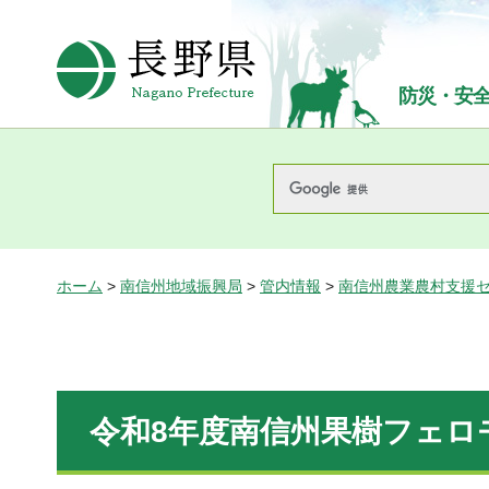
長野県Nagano Prefecture
防災・安
ホーム
>
南信州地域振興局
>
管内情報
>
南信州農業農村支援
令和8年度南信州果樹フェロ