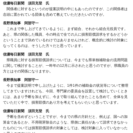
信濃毎日新聞 須田充登 氏
関係者に対するというのが提案説明の中にもあったのですが、この関係者は
念頭に置かれている団体も含めて教えていただきたいのですが。
長野県知事 阿部守一
これまで申し上げてきているように、まず組合、それから組合元役員です。
あと、県の関係した職員、今の時点で全ての人に損害賠償請求をするかどうか
ということまで決めているわけではありませんけれど、概念的に検討の対象に
なってくるのは、そうした方々だと思っています。
信濃毎日新聞 須田充登 氏
県職員に対する損害賠償請求については、今までも県単独補助金の流用問題
に関して検討することが、一昨年の12月に示されたと思うのですが、県職員の
方とはその関係になりますか。
長野県知事 阿部守一
今まで提案説明で申し上げたように、1件1件の補助金の状況等について整理
してきていますけれども、今回、専門家の委員会を設置して検討していくとき
には、あまり予断を加えずに、今まで取り組んできたことも含めて、全体を見
ていただく中で、損害賠償のあり方を考えてもらいたいと思っています。
信濃毎日新聞 須田充登 氏
予断を含めずということですが、今までの県の方針だと、例えば、国への加
算金であるとか、不用萌芽除去のような、県側に責任があって請求できなかっ
たものについては損害賠償請求の対象としては、検討対象に入っていなかった