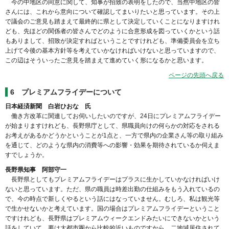
今の中地区の同意に関して、知事が招致の表明をしたので、当然中地区の皆
さんには、これから意向について確認してまいりたいと思っています。その上
で議会のご意見も踏まえて最終的に県として決定していくことになりますけれ
ども、先ほどの関係者の皆さんでどのように合意形成を図っていくかという話
もありまして、招致が決定すればということですけれども、準備委員会を立ち
上げて今後の基本方針等を考えていかなければいけないと思っていますので、
この辺はそういったご意見を踏まえて進めていく形になるかと思います。
ページの先頭へ戻る
6 プレミアムフライデーについて
日本経済新聞 白岩ひおな 氏
働き方改革に関連してお伺いしたいのですが、24日にプレミアムフライデー
が始まりますけれども、長野県庁として、県職員向けの何らかの対応をされる
お考えがあるかどうかということが1点と、一方で県内の企業さん等の取り組み
を通じて、どのような県内の消費等への影響・効果を期待されているか伺えま
すでしょうか。
長野県知事 阿部守一
長野県としてもプレミアムフライデーはプラスに生かしていかなければいけ
ないと思っています。ただ、県の職員は時差出勤の仕組みをもう入れているの
で、今の時点で新しくやるという話にはなっていません。むしろ、私は観光等
で生かせないかと考えています。国の場合はプレミアムフライデーということ
ですけれども、長野県はプレミアムウィークエンドみたいにできないかという
話をしていて、要は大都市圏から比較的近いものですから、二地域居住されて