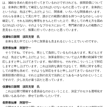
は、減給を含めた処分を行ってきているわけですけれども、損害賠償について
は、全体的に整理して確定しなければいけないものと思っています。全体的に
というのは、先ほど申し上げたように、関係者、いろいろな関係者がいます。
それらを全体として見た中で、誰がどの範囲の責任を持つべきなのかしっかり
確定して、それも法的な整理をきちんと行った上で、県としての考え方を固め
なければいけない。そのようなプロセスにおいて、専門家の皆さんの複数のご
意見をいただいて、慎重に行っていきたいと思っています。
信濃毎日新聞 須田充登 氏
全体を見た中でという中に加算金も含まれるということでいいのですか。
長野県知事 阿部守一
そうですね。ですから、県として負担しているものもあります。私どもとす
れば、先ほども申し上げたように、加算金部分については人件費の削減等で対
応しますと申し上げてきています。他の部分も、それぞれこういうことで対応
しますと申し上げています。これは法的な責任ではなくて、県民に対する県と
しての姿勢も含めて、そのような対応をすると申し上げてきているわけです。
損害賠償の部分は、それとは別の次元で法的にどうあるべきなのかということ
ですので、少し次元が違う話だと思っています。
信濃毎日新聞 須田充登 氏
これは公開で開催する委員会なのかということと、決定プロセスを透明化す
る狙いもあるのか、併せてお伺いしたいです。
長野県知事 阿部守一