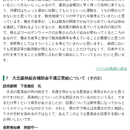
いるという方もいらっしゃるので、週末は金曜日に早く帰って信州に来てもら
う、月曜日はちょっと遅めに出勤してもらうといった運動を、うちの県からで
きないかと思っています。観光地域づくりの中でまた今後考えていきたいと思
っています。働き方改革が、これは観光の関係でかねてから出ているのは休み
を連続して取れるようにするとか、観光客の動向を見ていても休日の並び方
で、例えばゴールデンウィークのお客さんの入り込みが変わってくるところが
あるので、働き方改革と併せて観光振興等を考えていることが重要だと思うの
で、長野県としてはそういうことを考えていきたいと思いますし、政府におい
ても百貨店等の販売額が増えるというようなことだけではなくて、日本中で人
が行き来できることも視野に入れた取り組みにしていってもらいたいと思いま
す。
ページの先頭へ戻る
7 大北森林組合補助金不適正受給について（その2）
読売新聞 下里雅臣 氏
大北の委員会の件の続きで、弁護士等からなる委員会と表現されたかと思う
のですけれど、具体的にどういった方を想定されているのかという点と、でき
るだけ早くという発言がありましたが、設置については新年度になってからと
いうスケジュールなのかどうか。それと、県の方で例えば弁護士の方と相談し
てその方針を決めるのではなくて、あえてこのような委員会を設置する狙いを
お伺いしたいです。
長野県知事 阿部守一