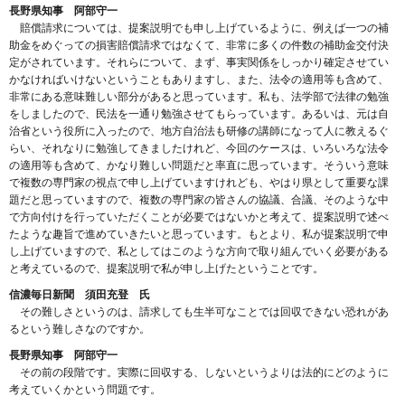
長野県知事 阿部守一
賠償請求については、提案説明でも申し上げているように、例えば一つの補
助金をめぐっての損害賠償請求ではなくて、非常に多くの件数の補助金交付決
定がされています。それらについて、まず、事実関係をしっかり確定させてい
かなければいけないということもありますし、また、法令の適用等も含めて、
非常にある意味難しい部分があると思っています。私も、法学部で法律の勉強
をしましたので、民法を一通り勉強させてもらっています。あるいは、元は自
治省という役所に入ったので、地方自治法も研修の講師になって人に教えるぐ
らい、それなりに勉強してきましたけれど、今回のケースは、いろいろな法令
の適用等も含めて、かなり難しい問題だと率直に思っています。そういう意味
で複数の専門家の視点で申し上げていますけれども、やはり県として重要な課
題だと思っていますので、複数の専門家の皆さんの協議、合議、そのような中
で方向付けを行っていただくことが必要ではないかと考えて、提案説明で述べ
たような趣旨で進めていきたいと思っています。もとより、私が提案説明で申
し上げていますので、私としてはこのような方向で取り組んでいく必要がある
と考えているので、提案説明で私が申し上げたということです。
信濃毎日新聞 須田充登 氏
その難しさというのは、請求しても生半可なことでは回収できない恐れがあ
るという難しさなのですか。
長野県知事 阿部守一
その前の段階です。実際に回収する、しないというよりは法的にどのように
考えていくかという問題です。