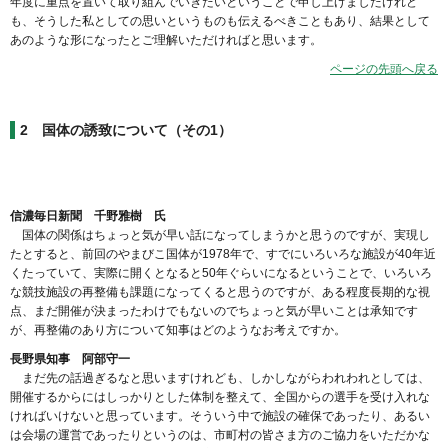
年度に重点を置いて取り組んでいきたいということで申し上げましたけれど
も、そうした私としての思いというものも伝えるべきこともあり、結果として
あのような形になったとご理解いただければと思います。
ページの先頭へ戻る
2 国体の誘致について（その1）
信濃毎日新聞 千野雅樹 氏
国体の関係はちょっと気が早い話になってしまうかと思うのですが、実現し
たとすると、前回のやまびこ国体が1978年で、すでにいろいろな施設が40年近
くたっていて、実際に開くとなると50年ぐらいになるということで、いろいろ
な競技施設の再整備も課題になってくると思うのですが、ある程度長期的な視
点、まだ開催が決まったわけでもないのでちょっと気が早いことは承知です
が、再整備のあり方について知事はどのようなお考えですか。
長野県知事 阿部守一
まだ先の話過ぎるなと思いますけれども、しかしながらわれわれとしては、
開催するからにはしっかりとした体制を整えて、全国からの選手を受け入れな
ければいけないと思っています。そういう中で施設の確保であったり、あるい
は会場の運営であったりというのは、市町村の皆さま方のご協力をいただかな