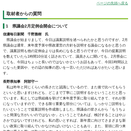
ページの先頭へ戻る
取材者からの質問
1 県議会2月定例会開会について
信濃毎日新聞 千野雅樹 氏
県議会が始まりまして、今日は議案説明を述べられたかと思うのですが、2月
県議会は通常、来年度予算や県政運営の方針を説明する議会になるかと思うの
で、議案説明も他の定例会よりは長めになると思うのですが、今日の提案説明
を数えていたら1時間10分近く話されていて、議員さんに聞いても、2月県会に
しても、今回はちょっと長いのではないかというお話もあって、今回1時間以上
になった要因や、その辺の知事の思いを一言いただければありがたいと思いま
す。
長野県知事 阿部守一
私は昨年と同じくらいの長さだと認識しているので、また後で比べてもらう
といいと思いますけれども、どこまで丁寧にご説明するかということだと思っ
ています。私としては県組織を挙げて来年度予算に取り組んできて、それが形
になっていますので、できる限り重要な部分については、しっかりご説明をし
たいということで提案説明を作成致しました。県議会の皆さんから「もうちょ
っと簡潔な方がいいのではないか」ということであれば、検討することはやぶ
さかではないですけれども、私の思いとすれば、新年度に向けてさまざまな新
しい政策に取り組んでいかなければいけないこともあり、また、冒頭に四つ来