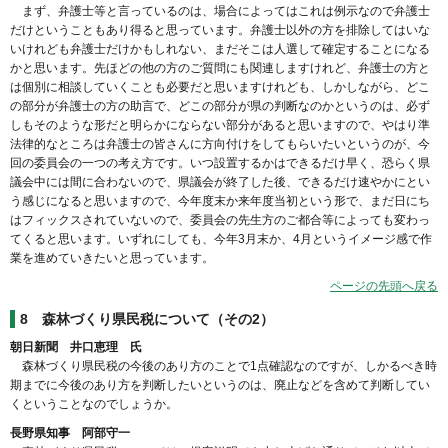
まず、弁護士等と言っているのは、場合によってはこれは例示なので弁護士
だけということもあり得ると思っています。弁護士以外の方を排除してはいな
いけれども弁護士だけかもしれない、まだそこは人選して確定することになる
かと思います。先ほどの他の方のご質問にも関連しますけれど、弁護士の方と
は個別に相談していくことも必要だと思いますけれども、しかしながら、どこ
の部分が弁護士の方の助言で、どこの部分が県の判断なのかというのは、必ず
しもそのような形だと明らかにならない部分があると思いますので、やはり準
法律的なところは弁護士の皆さんに方向付けをしてもらいたいというのが、今
回の委員会の一つの考え方です。いつ設置するかはできるだけ早く、恐らく県
議会中には間に合わないので、県議会が終了した後、できるだけ速やかにとい
う感じになると思いますので、今年度末か来年度当初という形で、まだ日にち
はフィックスされていないので、委員会の先生方のご都合等によっても変わっ
てくると思います。いずれにしても、今年3月末か、4月というイメージ感で作
業を進めていきたいと思っています。
ページの先頭へ戻る
8 森林づくり県民税について（その2）
朝日新聞 井口恵理 氏
森林づくり県民税の今後のあり方のことで1点確認なのですが、しかるべき時
期までに今後のあり方を判断したいというのは、廃止などを含めて判断してい
くということなのでしょうか。
長野県知事 阿部守一