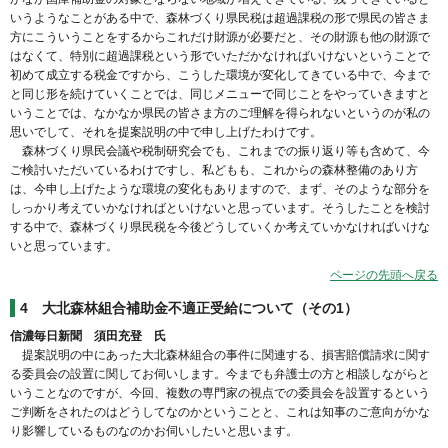
いうようなことがある中で、森林づくり県民税は超過課税の形で県民の皆さま
方にこういうことをするからこれだけ財源が必要だと、その財源も他の財源で
はなくて、特別に超過課税という形でいただかなければいけないということで
初めて成立する税金ですから、こうした環境が変化してきている中で、今まで
と同じ形を続けていくことでは、同じメニューで同じことをやっていきますと
いうことでは、なかなか県民の皆さま方のご理解を得られないというのが私の
思いでして、それを提案説明の中で申し上げたわけです。
森林づくり県民会議や税制研究会でも、これまでの振り返り等も含めて、今
ご検討いただいているわけですし、私どもも、これからの森林整備のあり方
は、今申し上げたような環境の変化もありますので、まず、そのような部分を
しっかり考えていかなければといけないと思っています。そうしたことを検討
する中で、森林づくり県民税を今後どうしていくか考えていかなければいけな
いと思っています。
ページの先頭へ戻る
4 大北森林組合補助金不適正受給について（その1）
信濃毎日新聞 須田充登 氏
提案説明の中にあった大北森林組合の事件に関連する、損害賠償請求に関す
る委員会の設置に関してお伺いします。今までも弁護士の方と相談しながらと
いうことなのですが、今回、複数の専門家の視点での委員会を設置するという
ご判断をされたのはどうしてなのかということと、これは知事のご意向がかな
り影響しているものなのかお伺いしたいと思います。