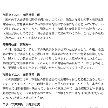
市民タイムス 赤羽啓司 氏
国体の本大会誘致の関係で伺いたいのですが、誘致となると知事と長野県体
育協会長と教育委員会の連名の要望書を提出する形になると思うのですが、い
つ頃までにというところと、誘致に向けて市町村とか政財界とかの協力もとい
うお話があったのですが、何か会合を開いて決めていくのか、これからの活動
内容がありましたらお願いできますか。
長野県知事 阿部守一
今日、県議会で、私としての決意表明をさせていただきました。今後、県議
会の中でもご議論があると思います。県議会の皆さま方のご意見も確認しなが
ら、県としての意思決定をしていく形になります。お話がありましたように、
最終的には文部科学大臣、それから日本体育協会の会長宛てに、私どもの考え
方、要望書を提出した上でご判断いただく形になってくると思います。
市民タイムス 赤羽啓司 氏
その要望書には中日本地区の体育協会の同意書等も付ける必要があると思い
ます。そうすると、かなり時間も要すると思うのですが、ただ一方、本大会は
38年までは開催場所も決まっているという状況の中で、ある程度スピード感も
必要なのかなという気もするのですが、いつ頃までに出さなければいけないと
いったお考えはあるのかどうか。
スポーツ課課長 小野沢弘夫