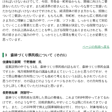
ければいけないわけでして、今回、市長会・町村会からも、開催に向けたご要
請をいただいています。また経済界の皆さんにも、いろいろな形でご支援いた
だかなければいけないわけですけれども、経済団体の皆さま方からも、招致に
ついてご要請いただいています。もちろん県、市町村、それから広く県民の皆
さま方のご理解とご協力の中で、ハード面、ソフト面、しっかりと整えて対応
していくことが重要だと思っています。まだ開催が決定している段階ではない
ので、それ以上踏み込んだことを申し上げる段階ではありませんけれども、県
民の皆さまのご協力の中で、しっかりとした環境を整えていくことが必要だと
思っています。
ページの先頭へ戻る
3 森林づくり県民税について（その1）
信濃毎日新聞 千野雅樹 氏
提案説明の中でもう1点、森林づくり県民税の話も出て、森林づくり県民会議
ですとか、地方税制研究会の議論も踏まえてということかと思うのですが、そ
こで里山整備の方向性についても改めて考えるというお話しをされていたかと
思うのですが、その辺はどのようなイメージをされているか、その方向性をも
う少し詳しく教えていただければと思います。
長野県知事 阿部守一
森林づくり県民税を活用した里山の整備も、これまで約9年間やってきてるわ
けです。そのような中で、比較的集約しやすいところは既に行われてきていま
すし、また、この10年間で例えば国庫補助金が付く、付かない、対象地域もな
かなか国庫補助金の対象とならない地域が増えてきている、残ってきていると