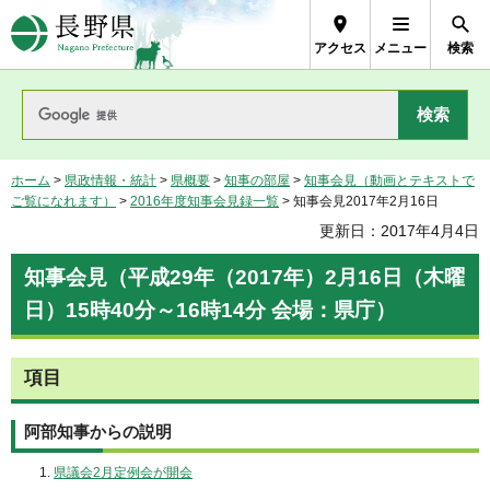
長野県Nagano Prefecture
アクセス
メニュー
検索
ホーム
>
県政情報・統計
>
県概要
>
知事の部屋
>
知事会見（動画とテキストで
ご覧になれます）
>
2016年度知事会見録一覧
> 知事会見2017年2月16日
更新日：2017年4月4日
知事会見（平成29年（2017年）2月16日（木曜
日）15時40分～16時14分 会場：県庁）
項目
阿部知事からの説明
県議会2月定例会が開会