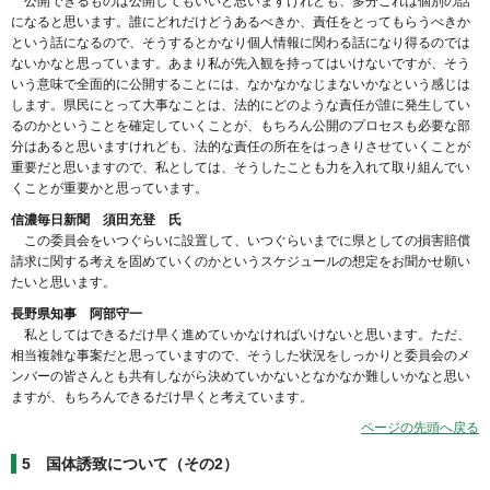
公開できるものは公開してもいいと思いますけれども、多分これは個別の話
になると思います。誰にどれだけどうあるべきか、責任をとってもらうべきか
という話になるので、そうするとかなり個人情報に関わる話になり得るのでは
ないかなと思っています。あまり私が先入観を持ってはいけないですが、そう
いう意味で全面的に公開することには、なかなかなじまないかなという感じは
します。県民にとって大事なことは、法的にどのような責任が誰に発生してい
るのかということを確定していくことが、もちろん公開のプロセスも必要な部
分はあると思いますけれども、法的な責任の所在をはっきりさせていくことが
重要だと思いますので、私としては、そうしたことも力を入れて取り組んでい
くことが重要かと思っています。
信濃毎日新聞 須田充登 氏
この委員会をいつぐらいに設置して、いつぐらいまでに県としての損害賠償
請求に関する考えを固めていくのかというスケジュールの想定をお聞かせ願い
たいと思います。
長野県知事 阿部守一
私としてはできるだけ早く進めていかなければいけないと思います。ただ、
相当複雑な事案だと思っていますので、そうした状況をしっかりと委員会のメ
ンバーの皆さんとも共有しながら決めていかないとなかなか難しいかなと思い
ますが、もちろんできるだけ早くと考えています。
ページの先頭へ戻る
5 国体誘致について（その2）