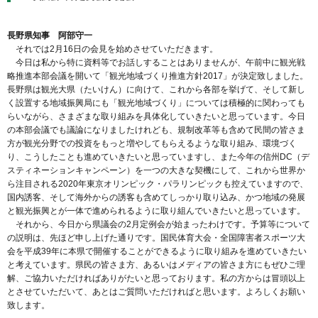
長野県知事 阿部守一
それでは2月16日の会見を始めさせていただきます。
今日は私から特に資料等でお話しすることはありませんが、午前中に観光戦
略推進本部会議を開いて「観光地域づくり推進方針2017」が決定致しました。
長野県は観光大県（たいけん）に向けて、これから各部を挙げて、そして新し
く設置する地域振興局にも「観光地域づくり」については積極的に関わっても
らいながら、さまざまな取り組みを具体化していきたいと思っています。今日
の本部会議でも議論になりましたけれども、規制改革等も含めて民間の皆さま
方が観光分野での投資をもっと増やしてもらえるような取り組み、環境づく
り、こうしたことも進めていきたいと思っていますし、また今年の信州DC（デ
スティネーションキャンペーン）を一つの大きな契機にして、これから世界か
ら注目される2020年東京オリンピック・パラリンピックも控えていますので、
国内誘客、そして海外からの誘客も含めてしっかり取り込み、かつ地域の発展
と観光振興とが一体で進められるように取り組んでいきたいと思っています。
それから、今日から県議会の2月定例会が始まったわけです。予算等について
の説明は、先ほど申し上げた通りです。国民体育大会・全国障害者スポーツ大
会を平成39年に本県で開催することができるように取り組みを進めていきたい
と考えています。県民の皆さま方、あるいはメディアの皆さま方にもぜひご理
解、ご協力いただければありがたいと思っております。私の方からは冒頭以上
とさせていただいて、あとはご質問いただければと思います。よろしくお願い
致します。