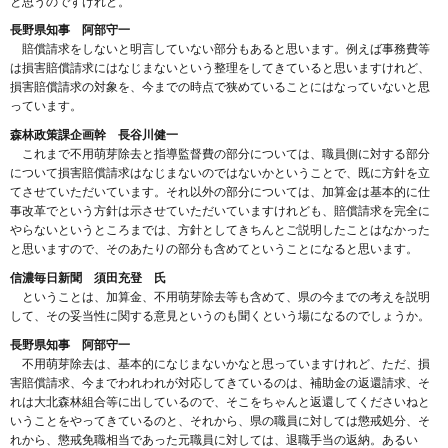
と思うのですけれど。
長野県知事 阿部守一
賠償請求をしないと明言していない部分もあると思います。例えば事務費等
は損害賠償請求にはなじまないという整理をしてきていると思いますけれど、
損害賠償請求の対象を、今までの時点で狭めていることにはなっていないと思
っています。
森林政策課企画幹 長谷川健一
これまで不用萌芽除去と指導監督費の部分については、職員側に対する部分
について損害賠償請求はなじまないのではないかということで、既に方針を立
てさせていただいています。それ以外の部分については、加算金は基本的に仕
事改革でという方針は示させていただいていますけれども、賠償請求を完全に
やらないというところまでは、方針としてきちんとご説明したことはなかった
と思いますので、そのあたりの部分も含めてということになると思います。
信濃毎日新聞 須田充登 氏
ということは、加算金、不用萌芽除去等も含めて、県の今までの考えを説明
して、その妥当性に関する意見というのも聞くという場になるのでしょうか。
長野県知事 阿部守一
不用萌芽除去は、基本的になじまないかなと思っていますけれど、ただ、損
害賠償請求、今までわれわれが対応してきているのは、補助金の返還請求、そ
れは大北森林組合等に出しているので、そこをちゃんと返還してくださいねと
いうことをやってきているのと、それから、県の職員に対しては懲戒処分、そ
れから、懲戒免職相当であった元職員に対しては、退職手当の返納。あるい