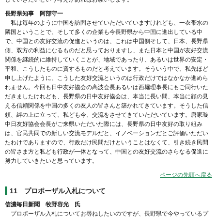
長野県知事 阿部守一
私は毎年のように中国を訪問させていただいていますけれども、一衣帯水の
隣国ということで、そして多くの企業も今長野県から中国に進出している中
で、中国との友好交流の促進というのは、これは中国側そして、日本、長野県
側、双方の利益になるものだと思っておりますし、また日本と中国が友好交流
関係を継続的に維持していくことが、地域であったり、あるいは世界の安定・
平和、こうしたものに資するものだと考えています。そういう中で、私先ほど
申し上げたように、こうした友好交流というのは行政だけではなかなか進めら
れません。今回も日中友好協会の高波会長あるいは西堀理事長にもご同行いた
だきましたけれども、長野県の日中友好協会は、本当に長い間、本当に顔の見
える信頼関係を中国の多くの友人の皆さんと築かれてきています。そうした信
頼、絆の上に立って、私ども今、交流をさせてきていただいています。唐家璇
中日友好協会会長がご来県いただいた際には、長野県の日中友好の取り組み
は、官民共同での新しい交流モデルだと、イノベーションだとご評価いただい
たわけでありますので、行政だけ民間だけということはなくて、引き続き民間
の皆さま方と私ども行政が一体となって、中国との友好交流のさらなる促進に
努力していきたいと思っています。
ページの先頭へ戻る
11 プロポーザル入札について
信濃毎日新聞 牧野容光 氏
プロポーザル入札についてお尋ねしたいのですが、長野県で今やっているプ