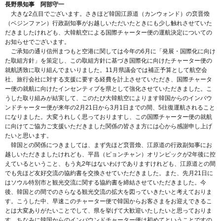
長野県知事 阿部守一
大きな2点目でございます。さきほど韓国江原道（カンウォンド）の裵晋煥
（ベジンファン）行政副知事がお越しいただいたときにも少し触れさせていた
だきましたけれども、大韓航空による国際チャーター便の運航決定についての
お知らせでございます。
ご承知の通り信州まつもと空港に関しては今年の6月に「発展・国際化に向け
た取組方針」を策定し、この取組方針に基づき国際化に向けたチャーター便の
就航誘致に取り組んでまいりました。11月県議会では補正予算として航空会
社、旅行会社に対する支援に要する経費を計上させていただき、国際チャータ
ー便の就航に向けたインセンティブを県として強化させていただきました。こ
うした取り組みが結実して、このたび大韓航空によります韓国からのインバウ
ンドチャーター便が来年の2月21日から3月1日までの間、5往復運航されること
になりました。大変うれしく思っておりますし、この国際チャーター便の就航
に向けてご協力ご支援いただきました関係の皆さま方には心から感謝申し上げ
たいと思います。
韓国との関係につきましては、まず先ほど裵晋煥、江原道の行政副知事にお
越しいただきましたけれども、平昌（ピョンチャン）オリンピックが2年後に控
えているということ、もう丸2年はないわけでありますけれども、江原道との間
でも先ほど友好交流の協約書を交換させていただきました。また、先月21日に
はソウル特別市と観光交流に関する協約書を締結させていただきました。今
後、韓国との間でのさらなる観光交流の拡大を図っていきたいと考えておりま
す。こうした中、早速このチャーター便で韓国からお客さまをお迎えできるこ
とは大変ありがたいことでして、県を挙げて大歓迎いたしたいと思っておりま
す。ちなみに韓国からのインバウンドチャーター便は初めてということですの