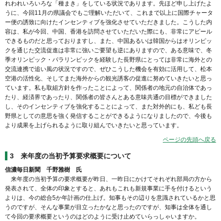
れわれいろいろな「種まき」をしている状況であります。先ほど申し上げたよ
うに、今回11月の県議会でもご理解いただいて、これまで以上に国際チャータ
ー便の誘致に向けたインセンティブを強化させていただきました。こうした内
容は、私が今回、中国、香港を訪問させていただいた際にも、非常にアピール
できるものだと思っておりますし、また、中国あるいは韓国からはオリンピッ
クを通じた交流促進は非常に強いご要望も逆にありますので、ある意味で、冬
季オリンピック・パラリンピックを経験した長野県にとっては非常に海外との
交流連携で追い風の状況ですので、ぜひこうした機会を有効に活用して、松本
空港の活性化、そしてまた海外からの観光誘客の促進に努めていきたいと思っ
ています。私も取組方針を作ったことによって、関係者の地元の自治体であっ
たり、経済界であったり、関係者の皆さんとある意味共通の目標ができました
し、そのインセンティブを強化することによって、また対外的にも、私ども長
野県としての意思を強く発信することができるようになりましたので、今後も
より成果を上げられるように取り組んでいきたいと思っています。
ページの先頭へ戻る
3 来年度の当初予算要求概要について
信濃毎日新聞 千野雅樹 氏
来年度の当初予算の要求概要が昨日、一昨日にかけてそれぞれ部局の方から
発表されて、全体の印象とすると、あれもこれも新規事業に手を付けるという
よりは、今の総合5か年計画の仕上げ。知事もその辺りを意識されているかと思
うのですが、そんな事業が目立ったかなと思ったのですが、知事は全体を通し
て今回の要求概要というのはどのように受け止めていらっしゃいますか。