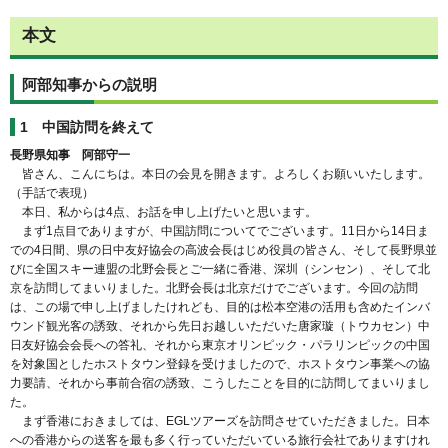
本文
阿部知事からの説明
1 中国訪問を終えて
長野県知事 阿部守一
皆さん、こんにちは。本日の会見を開きます。よろしくお願いいたします。
（手話で表現）
本日、私からは4点、お話を申し上げたいと思います。
まず1点目でありますが、中国訪問についてでございます。11日から14日ま
での4日間、県の日中友好協会の高波会長はじめ役員の皆さん、そして長野県並
びに全国スキー連盟の北野会長とご一緒に香港、深圳（シンセン）、そして北
京を訪問してまいりました。北野会長は北京だけでございます。今回の訪問
は、この場で申し上げましたけれども、目的は松本空港の活用も含めたインバ
ウンド観光客の誘致、それから先日お越しいただいた唐家璇（トウカセン）中
日友好協会会長への答礼、それから東京オリンピック・パラリンピックの中国
を対象国としたホストタウン登録を受けましたので、ホストタウン事業への協
力要請、それから事前合宿の誘致、こうしたことを目的に訪問してまいりまし
た。
まず香港におきましては、EGLツアーズを訪問させていただきました。日本
への香港からの送客を最も多く行っていただいている旅行会社でありますけれ