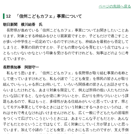
ページの先頭へ戻る
12 「信州こどもカフェ」事業について
朝日新聞 横川結香 氏
長野県が進めている「信州こどもカフェ」事業についてお聞きしたいことあ
ります。対象とする枠組みをひとり親家庭ですとか、子どもだけで過ごすこと
が多い小中学生と一応定めているのですけれども、枠組みを最初から否定して
しまうと、事業の目的ですとか、子どもの豊かな心を育むという点ではちょっ
ともったいないかなという印象を受けるのですけれども、知事はどのように考
えていますか。
長野県知事 阿部守一
私もそう思います。「信州こどもカフェ」を長野県が取り組む事業の名称と
して使っていますけれども、私も小諸で「こども食堂」を県民の皆さんが取り
組んでいらっしゃる所にお伺いして、いろいろ関係者の皆さんとお話させても
らいましたけれども、あまり対象を限定して、例えば所得の低い人たちだけみ
たいな話にすると、なかなか逆に来づらいとか、広がりを持ちづらいという課
題もあるので、私はもっと、多様性がある仕組みがいいと思っています。県と
してモデル事業としてやるときにはどういう対象にするべきかというのは、そ
れはそれで考えなければいけませんけれども、広く一般に子どもたちの居場所
をつくって広げていこうというときには、あまりこんな子どもだとか、あんな
子どもだとかということではなくて、広く対象にしていく方が望ましいと思っ
ています。加えて小諸の「こども食堂」のときにも言ったのですが、支え手側