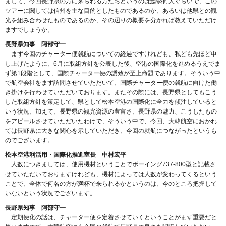
まして、今回長野県の方に来られる方たちというのは総勢何人ぐらいで、この
ツアーに関しては信州を主な目的としたものであるのか、あるいは他県との観
光を組み合わせたものであるのか、その辺りの概要を分かれば教えていただけ
ますでしょうか。
長野県知事 阿部守一
まず今回のチャーター便就航についての経過ですけれども、私ども先ほど申
し上げたように、6月に取組方針を公表した後、空港の国際化を進めるうえでま
ず第1段階として、国際チャーター便の誘致が至上命題であります。そういう中
で航空会社をまず訪問させていただいて、国際チャーター便の就航に向けた働
き掛けを行わせていただいております。またその際には、長野県としてもこう
した取組方針を策定して、県として松本空港の国際化に全力を傾注していると
いう状況、加えて、長野県の観光資源の豊富さ、長野県の魅力、こうしたもの
をアピールさせていただいたわけで、そういう中で、今回、大韓航空におかれ
ては長野県に大きな関心を示していただき、今回の就航につながったというも
のでございます。
松本空港利活用・国際化推進室長 中村宏平
人数につきましては、使用機材ということでボーイング737-800型と記載さ
せていただいておりますけれども、機材によっては人数が変わってくるという
ことで、全体で何名の方が満杯で来られるかというのは、今のところ把握して
いないという状況でございます。
長野県知事 阿部守一
定期便化の話は、チャーター便を定着させていくということがまず重要だと