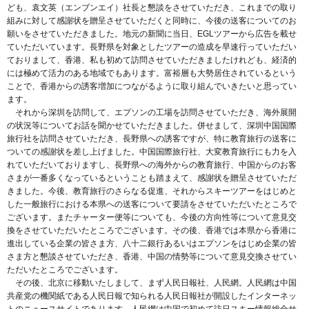
ども、袁文英（エンブンエイ）社長と懇談をさせていただき、これまでの取り
組みに対して感謝状を贈呈させていただくと同時に、今後の送客についてのお
願いをさせていただきました。地元の新聞に当日、EGLツアーから広告を載せ
ていただいています。長野県を対象としたツアーの造成を早速行っていただい
ておりまして、香港、私も初めて訪問させていただきましたけれども、経済的
には極めて活力のある地域でもあります。富裕層も大勢居住されているという
ことで、香港からの誘客増加につながるように取り組んでいきたいと思ってい
ます。
それから深圳を訪問して、エプソンの工場を訪問させていただき、海外展開
の状況等についてお話を聞かせていただきました。併せまして、深圳中国国際
旅行社を訪問させていただき、長野県への誘客ですが、特に教育旅行の送客に
ついての感謝状を差し上げました。中国国際旅行社、大変教育旅行にも力を入
れていただいておりますし、長野県への海外からの教育旅行、中国からのお客
さまが一番多くなっているということも踏まえて、感謝状を贈呈させていただ
きました。今後、教育旅行のさらなる促進、それからスキーツアーをはじめと
した一般旅行における本県への送客について要請をさせていただいたところで
ございます。またチャーター便等についても、今後の方向性等について意見交
換をさせていただいたところでございます。その後、香港では本県から香港に
進出している企業の皆さま方、八十二銀行あるいはエプソンをはじめ企業の皆
さま方と懇談させていただき、香港、中国の情勢等について意見交換させてい
ただいたところでございます。
その後、北京に移動いたしまして、まず人民日報社、人民網。人民網は中国
共産党の機関紙である人民日報で知られる人民日報社が開設したインターネッ
トのニュースサイトであります。人民網は中国で初めて訪日スキー情報総合サ