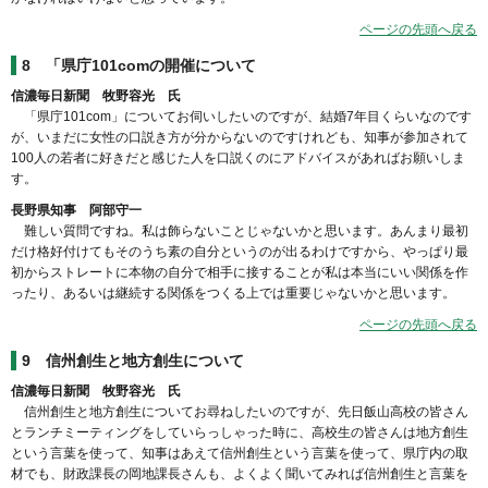
ページの先頭へ戻る
8 「県庁101comの開催について
信濃毎日新聞 牧野容光 氏
「県庁101com」についてお伺いしたいのですが、結婚7年目くらいなのです
が、いまだに女性の口説き方が分からないのですけれども、知事が参加されて
100人の若者に好きだと感じた人を口説くのにアドバイスがあればお願いしま
す。
長野県知事 阿部守一
難しい質問ですね。私は飾らないことじゃないかと思います。あんまり最初
だけ格好付けてもそのうち素の自分というのが出るわけですから、やっぱり最
初からストレートに本物の自分で相手に接することが私は本当にいい関係を作
ったり、あるいは継続する関係をつくる上では重要じゃないかと思います。
ページの先頭へ戻る
9
信州創生と地方創生について
信濃毎日新聞 牧野容光 氏
信州創生と地方創生についてお尋ねしたいのですが、先日飯山高校の皆さん
とランチミーティングをしていらっしゃった時に、高校生の皆さんは地方創生
という言葉を使って、知事はあえて信州創生という言葉を使って、県庁内の取
材でも、財政課長の岡地課長さんも、よくよく聞いてみれば信州創生と言葉を