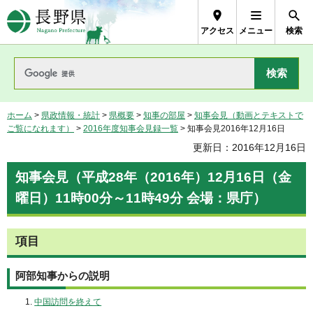
長野県Nagano Prefecture
アクセス
メニュー
検索
ホーム
>
県政情報・統計
>
県概要
>
知事の部屋
>
知事会見（動画とテキストで
ご覧になれます）
>
2016年度知事会見録一覧
> 知事会見2016年12月16日
更新日：2016年12月16日
知事会見（平成28年（2016年）12月16日（金
曜日）11時00分～11時49分 会場：県庁）
項目
阿部知事からの説明
中国訪問を終えて