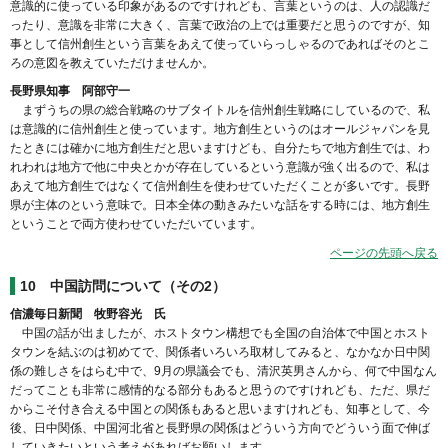
意識的に使っている印象があるのですけれども、言葉というのは、人の認識だ
ったり、意識を非常に大きく、言葉で政治の上では重要だと思うのですが、知
事として信州創生という言葉をあえて使っていらっしゃるのであればそのとこ
ろの意図を教えていただけませんか。
長野県知事 阿部守一
まずうちの県の総合戦略のサブタイトルを信州創生戦略にしているので、私
は意識的に信州創生と使っています。地方創生というのはオールジャパンを見
たときには確かに地方創生だと思いますけども、自分たちで地方創生では、わ
れわれは地方で他に中央とかが存在しているという意識が強く出るので、私は
あえて地方創生ではなくて信州創生を使わせていただくことが多いです。長野
県が主体のという意味で。日本全体の動きみたいな話をする時には、地方創生
ということで両方使わせていただいています。
ページの先頭へ戻る
10 中国訪問について（その2）
信濃毎日新聞 牧野容光 氏
中国の話が出ましたが、ホストタウン構想でも全国の自治体で中国とホスト
タウンを結ぶのは初めてで、関係者いろいろ取材してみると、なかなか日中関
係の難しさをはらむ中で、9月の県議会でも、清沢英男さんから、何で中国なん
だってことも非常に感情的なる部分もあると思うのですけれども、ただ、県だ
からこそ付き合える中国との関係もあると思いますけれども、知事として、今
後、日中関係、中国河北省と長野県の関係はどういう方向でどういう面で伸ば
していきたいという考えがあればお願いします。