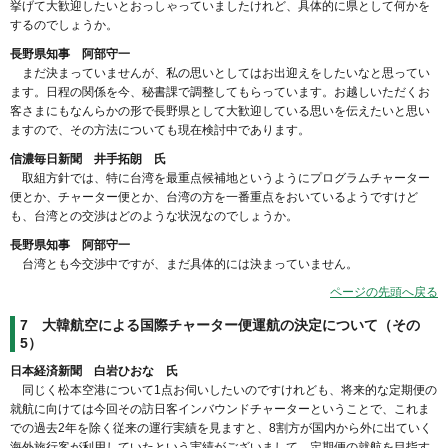
挙げて大歓迎したいとおっしゃっていましたけれど、具体的に県として何かを
するのでしょうか。
長野県知事 阿部守一
まだ決まっていませんが、私の思いとしてはお出迎えをしたいなと思ってい
ます。日程の関係を今、秘書課で調整してもらっています。お越しいただくお
客さまにもなんらかの形で長野県として大歓迎している思いを伝えたいと思い
ますので、その方法についても現在検討中であります。
信濃毎日新聞 井手拓朗 氏
取組方針では、特に台湾を最重点候補地というようにプログラムチャーター
便とか、チャーター便とか、台湾の方を一番重点をおいているようですけど
も、台湾との交渉はどのような状況なのでしょうか。
長野県知事 阿部守一
台湾とも今交渉中ですが、まだ具体的には決まっていません。
ページの先頭へ戻る
7 大韓航空による国際チャーター便運航の決定について（その
5）
日本経済新聞 白岩ひおな 氏
同じく松本空港について1点お伺いしたいのですけれども、将来的な定期便の
就航に向けては今回その訪日客インバウンドチャーターということで、これま
での過去2年を除く従来の運行実績を見ますと、8割方が国内から外に出ていく
海外旅行客が利用していたという実績がございまして、定期便の就航を目指す