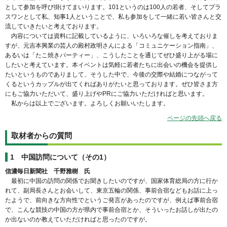
として参加を呼び掛けてまいります。101というのは100人の若者、そしてプラ
スワンとして私、知事1人ということで、私も参加をして一緒に若い皆さんと交
流していきたいと考えております。
内容については資料に記載しているように、いろいろな催しを考えておりま
すが、元吉本興業の芸人の殿村政明さんによる「コミュニケーション指南」、
あるいは「たこ焼きパーティー」、こうしたことを通じてぜひ盛り上がる場に
したいと考えています。本イベントは気軽に若者たちに出会いの機会を提供し
たいというものでありまして、そうした中で、今後の交際や結婚につながって
くるというカップルが出てくればありがたいと思っております。ぜひ皆さま方
にもご協力いただいて、盛り上げやPRにご協力いただければと思います。
私からは以上でございます。よろしくお願いいたします。
ページの先頭へ戻る
取材者からの質問
1
中国訪問について（その1）
信濃毎日新聞社 千野雅樹 氏
最初に中国の訪問の関係でお聞きしたいのですが、国家体育総局の方に行か
れて、副局長さんとお会いして、東京五輪の関係、事前合宿などもお話に上っ
たようで、前向きな方向性でというご発言があったのですが、例えば事前合宿
で、こんな競技の中国の方が県内で事前合宿とか、そういったお話しが出たの
か出ないのか教えていただければと思ったのですが。