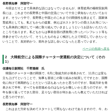
長野県知事 阿部守一
今回まだそこまで具体的な話にはなっていませんが、体育総局の楊樹安副局
長には、これまでの長野県と中国の交流について十分ご承知をいただいており
ます。そういう中で、長野県と中国とのこれまでの関係性を踏まえて、国家体
育総局としても、私どもからの提案、例えばホストタウンの受け入れ等につい
ても具体的に検討して一緒に取り組んでいきましょうというお話をいただいた
ところであります。私どもからは事前合宿の誘致用に作ったパンフレット等も
持参させていただいて、そうしたものをよく検討した上で対応していきたいと
いうことで、友好的かつ、前向きな話し合いになったと思っています。
ページの先頭へ戻る
2 大韓航空による国際チャーター便運航の決定について（その
1）
信濃毎日新聞社 千野雅樹 氏
韓国のチャーター便の関係で、6月に取組方針が発表されて、11月には室も
立ち上げてということで、知事も冒頭この取り組みが結実してですとか、国際
化に向けて画期的なことだという話もあったかと思うのですが、取組方針を発
表されて半年、すべてを全部進めるのはなかなか難しいかと思うのですが、半
年を振り返ってできた部分、足りない部分が何かあったら教えていただければ
と思うのですが。
長野県知事 阿部守一
これはまだ方針を決めてスタートして間もないわけでありますので、今、わ