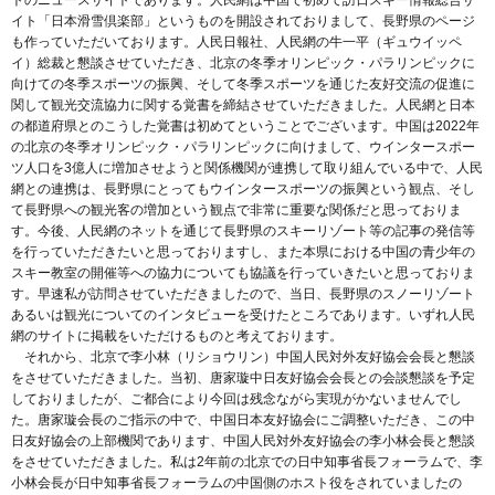
イト「日本滑雪倶楽部」というものを開設されておりまして、長野県のページ
も作っていただいております。人民日報社、人民網の牛一平（ギュウイッペ
イ）総裁と懇談させていただき、北京の冬季オリンピック・パラリンピックに
向けての冬季スポーツの振興、そして冬季スポーツを通じた友好交流の促進に
関して観光交流協力に関する覚書を締結させていただきました。人民網と日本
の都道府県とのこうした覚書は初めてということでございます。中国は2022年
の北京の冬季オリンピック・パラリンピックに向けまして、ウインタースポー
ツ人口を3億人に増加させようと関係機関が連携して取り組んでいる中で、人民
網との連携は、長野県にとってもウインタースポーツの振興という観点、そし
て長野県への観光客の増加という観点で非常に重要な関係だと思っておりま
す。今後、人民網のネットを通じて長野県のスキーリゾート等の記事の発信等
を行っていただきたいと思っておりますし、また本県における中国の青少年の
スキー教室の開催等への協力についても協議を行っていきたいと思っておりま
す。早速私が訪問させていただきましたので、当日、長野県のスノーリゾート
あるいは観光についてのインタビューを受けたところであります。いずれ人民
網のサイトに掲載をいただけるものと考えております。
それから、北京で李小林（リショウリン）中国人民対外友好協会会長と懇談
をさせていただきました。当初、唐家璇中日友好協会会長との会談懇談を予定
しておりましたが、ご都合により今回は残念ながら実現がかないませんでし
た。唐家璇会長のご指示の中で、中国日本友好協会にご調整いただき、この中
日友好協会の上部機関であります、中国人民対外友好協会の李小林会長と懇談
をさせていただきました。私は2年前の北京での日中知事省長フォーラムで、李
小林会長が日中知事省長フォーラムの中国側のホスト役をされていましたの