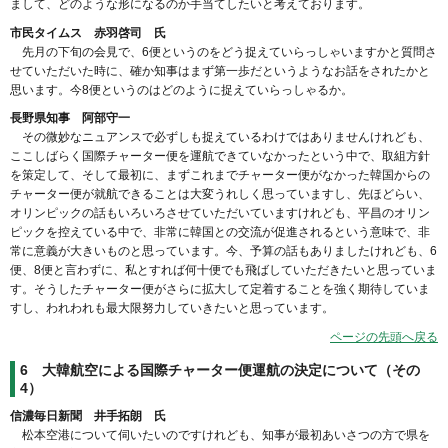
まして、どのような形になるのか手当てしたいと考えております。
市民タイムス 赤羽啓司 氏
先月の下旬の会見で、6便というのをどう捉えていらっしゃいますかと質問さ
せていただいた時に、確か知事はまず第一歩だというようなお話をされたかと
思います。今8便というのはどのように捉えていらっしゃるか。
長野県知事 阿部守一
その微妙なニュアンスで必ずしも捉えているわけではありませんけれども、
ここしばらく国際チャーター便を運航できていなかったという中で、取組方針
を策定して、そして最初に、まずこれまでチャーター便がなかった韓国からの
チャーター便が就航できることは大変うれしく思っていますし、先ほどらい、
オリンピックの話もいろいろさせていただいていますけれども、平昌のオリン
ピックを控えている中で、非常に韓国との交流が促進されるという意味で、非
常に意義が大きいものと思っています。今、予算の話もありましたけれども、6
便、8便と言わずに、私とすれば何十便でも飛ばしていただきたいと思っていま
す。そうしたチャーター便がさらに拡大して定着することを強く期待していま
すし、われわれも最大限努力していきたいと思っています。
ページの先頭へ戻る
6 大韓航空による国際チャーター便運航の決定について（その
4）
信濃毎日新聞 井手拓朗 氏
松本空港について伺いたいのですけれども、知事が最初あいさつの方で県を