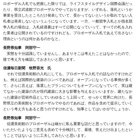
ロポーザル入札でも把握した限りでは、ライフスタイルデザイン国際会議だっ
たり、県立武道館プロポーザルでやっておりますが、いずれも、落札というか
事業を受注したところだけ発表していて、受かってないというか取れてない入
札者は発表しないというふうになっています。一方、一般競争入札とか指名競
争入札の場合は、入札経過書はすべて公開になっていって、すべての札を入れ
た業者は公開されているのですけれども、プロポーザル入札であえて出さない
理由というのは何かあるのかなと。
長野県知事 阿部守一
実態を十分認識していませんし、あまりそこは考えたことはなかったので、
後で考え方を確認しておきたいと思います。
信濃毎日新聞 牧野容光 氏
それで信濃美術館の入札にしても、プロポーザル入札での話なのですけれど
も、例えば国際的な建築のコンペであれば、オープンになっている事例が多く
て、さらに言えば、落選したプランについてもオープンになっていて、実は建
てなかった建築の方が現代建築に大きな影響を与えるといいますか、建たなか
った建築が芸術作品としていわゆるこう上回って、せっかく世界に向けた、長
野県立の美術館をプロポーザルでやるのであれば、作品を含めて提示していく
という考え方もあると思うのですけれども、知事としてはいかがでしょうか。
長野県知事 阿部守一
信濃美術館のプロポーザルは確かに私も重要な話だと思っていますので、今
いただいたようなご意見も含めて十分検討して、最後、答えだけ出ましたとい
うことではないように工夫してみたいと思います。