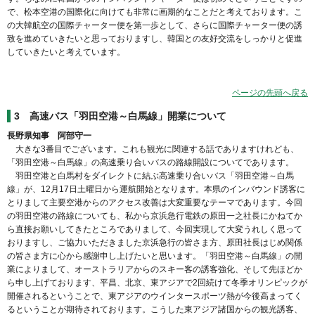
で、松本空港の国際化に向けても非常に画期的なことだと考えております。こ
の大韓航空の国際チャーター便を第一歩として、さらに国際チャーター便の誘
致を進めていきたいと思っておりますし、韓国との友好交流をしっかりと促進
していきたいと考えています。
ページの先頭へ戻る
3 高速バス「羽田空港～白馬線」開業について
長野県知事 阿部守一
大きな3番目でございます。これも観光に関連する話でありますけれども、
「羽田空港～白馬線」の高速乗り合いバスの路線開設についてであります。
羽田空港と白馬村をダイレクトに結ぶ高速乗り合いバス「羽田空港～白馬
線」が、12月17日土曜日から運航開始となります。本県のインバウンド誘客に
とりまして主要空港からのアクセス改善は大変重要なテーマであります。今回
の羽田空港の路線についても、私から京浜急行電鉄の原田一之社長にかねてか
ら直接お願いしてきたところでありまして、今回実現して大変うれしく思って
おりますし、ご協力いただきました京浜急行の皆さま方、原田社長はじめ関係
の皆さま方に心から感謝申し上げたいと思います。「羽田空港～白馬線」の開
業によりまして、オーストラリアからのスキー客の誘客強化、そして先ほどか
ら申し上げております、平昌、北京、東アジアで2回続けて冬季オリンピックが
開催されるということで、東アジアのウインタースポーツ熱が今後高まってく
るということが期待されております。こうした東アジア諸国からの観光誘客、