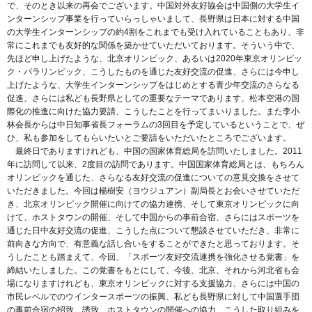
で、そのとき以来の再会でございます。中国対外友好協会は中国側の大学生イ
ンターンシップ事業を行っていらっしゃいまして、長野県は日本に対する中国
の大学生インターンシップの約4割をこれまでも受け入れていることもあり、非
常にこれまでも友好的な関係を築かせていただいております。そういう中で、
先ほど申し上げたような、北京オリンピック、あるいは2020年東京オリンピッ
ク・パラリンピック、こうしたものを通じた友好交流の促進、さらには今申し
上げたような、大学生インターンシップをはじめとする青少年交流のさらなる
促進、さらには私ども長野県としての重要なテーマであります、松本空港の国
際化の推進に向けた協力要請、こうしたことを行ってまいりました。また李小
林会長からは中日知事省長フォーラムの3回目を予定しているということで、ぜ
ひ、私も参加をしてもらいたいとご要請をいただいたところでございます。
最終日でありますけれども、中国の国家体育総局を訪問いたしました。2011
年に訪問して以来、2度目の訪問であります。中国国家体育総局とは、もちろん
オリンピックを通じた、さらなる友好交流の促進についての意見交換をさせて
いただきました。今回は楊樹安（ヨウジュアン）副局長とお会いさせていただ
き、北京オリンピック開催に向けての協力連携、そして東京オリンピックに向
けて、ホストタウンの開催、そして中国からの事前合宿、さらにはスポーツを
通じた日中友好交流の促進、こうした点について懇談させていただき、非常に
前向きな方向で、有意義な話し合いをすることができたと思っております。そ
うしたことも踏まえて、今回、「スポーツ友好交流連携を強化させる覚書」を
締結いたしました。この覚書をもとにして、今後、北京、それから河北省も会
場になりますけれども、東京オリンピックに対する支援協力、さらには中国の
市民レベルでのウインタースポーツの振興、私ども長野県に対して中国選手団
の事前合宿の招致、誘致、ホストタウンの開催への協力、こうした取り組みを