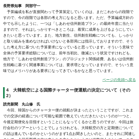
長野県知事 阿部守一
予算編成を私が直接関わって予算策定していくのは、まだこれからの段階で
すので、今の段階では各部の考え方になると思います。ただ、予算編成方針の
中でも示したように、一つは「しあわせ信州創造プラン」の最終年度に当たり
ますので、それはしっかりすべきところは、着実に成果を上げるようにしてい
きたいと思っています。また、地方創生、信州創生戦略についても、しっかり
と取り組みを進めなければいけないと各部局には指示しておりますので、そう
した考え方に基づいた予算要求になっていると思っています。そういう意味で
全体の予算要求総額については、前年当初比、微減という状況ですけれども、
他方で「しあわせ信州創造プラン」のプロジェクト関係経費、あるいは信州創
生戦略に基づく関連事業については、要求増となっていますので、そういう意
味ではメリハリがある要求になってきているかなと思っています。
ページの先頭へ戻る
4 大韓航空による国際チャーター便運航の決定について（その
2）
読売新聞 丸山修 氏
今回、韓国からのチャーター便の就航が決まったということですが、これま
での交渉の経過について可能な範囲で教えていただきたいというのが一つと、
今後定期便化を目指すということにもなってくるかと思うのですが、今回は旅
行会社のツアーということでしょうけれども、大韓航空の方と定期便について
の話は進んでいるのかというのがまず1点お聞きしたいのと、またそれに関連し