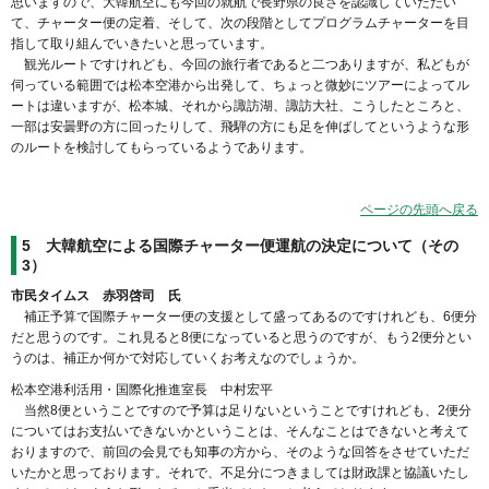
思いますので、大韓航空にも今回の就航で長野県の良さを認識していただい
て、チャーター便の定着、そして、次の段階としてプログラムチャーターを目
指して取り組んでいきたいと思っています。
観光ルートですけれども、今回の旅行者であると二つありますが、私どもが
伺っている範囲では松本空港から出発して、ちょっと微妙にツアーによってル
ートは違いますが、松本城、それから諏訪湖、諏訪大社、こうしたところと、
一部は安曇野の方に回ったりして、飛騨の方にも足を伸ばしてというような形
のルートを検討してもらっているようであります。
ページの先頭へ戻る
5 大韓航空による国際チャーター便運航の決定について（その
3）
市民タイムス 赤羽啓司 氏
補正予算で国際チャーター便の支援として盛ってあるのですけれども、6便分
だと思うのです。これ見ると8便になっていると思うのですが、もう2便分とい
うのは、補正か何かで対応していくお考えなのでしょうか。
松本空港利活用・国際化推進室長 中村宏平
当然8便ということですので予算は足りないということですけれども、2便分
についてはお支払いできないかということは、そんなことはできないと考えて
おりますので、前回の会見でも知事の方から、そのような回答をさせていただ
いたかと思っております。それで、不足分につきましては財政課と協議いたし