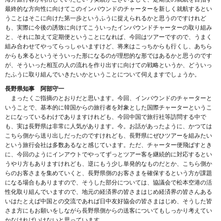
最終的な方向性に向けてこのインバウンドのチャーターを新しく就航するとい
うことはそこに向けた第一歩というふうに捉えられるかと思うのですけれど
も、実際に今後の誘致に向けてこういったインバウンドチャーターの取り組み
と、それに加えて定期便ということになれば、今回はツアーですので、うまく
組み合わせてやってらっしゃいますけど、将来はこっちからも行くし、あちら
からも来るというそういった形になるのが理想的な形ではあるかと思うのです
が、そういった相互の人の流れを作り出すに向けての戦略というか、どういっ
たふうに取り組んでいきたいかということについて伺えますでしょうか。
長野県知事 阿部守一
まったくご指摘のとおりだと思います。今回、インバウンドのチャーターと
いうことで、基本的に韓国からの旅行者を対象とした国際チャーターというこ
とになっているわけでありますけれども、今回中国で旅行社等訪問する中で
も、実は長野県は非常に人気があります。今。お話があったように、かつては
こちら側から送り出しだったのですけれども、長野県にぜひツアーを組みたい
という旅行会社は多数あるなと感じています。ただ、チャーター便飛ばすとき
に、今回のようにインアウトでやってずっとツアー客を継続的に対応するとい
うやり方もありますけれども、逆にもう少し単発的なものだとか、こちら側か
らのお客さまを集めていくと、長野県側のお客さまを確保するという方が課題
になる場合もありますので、そうした部分については、協議会で松本空港の活
性化取り組んでいますので、地元の経済界の皆さまはじめ経済界の皆さんある
いはたとえば中国との交流であれば日中友好協会の皆さまはじめ、そうした皆
さま方にもお願いをしながら長野県側からの送客についてもしっかり考えてい
かなければいけないと思っています。