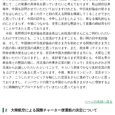
通じて、この覚書の具体化を図っていきたいと考えております。私は就任以来
毎年、中国を訪問させていただいておりますけれども、中日友好協会の皆さま
方をはじめとして、多くの方々と顔の見える関係を構築してくることができた
と思っています。今回の訪中も、今申し上げましたように、単なる儀礼的なも
のにとどまらず、今後につながる、非常に友好な懇談そして覚書の締結等を行
うことができたと思っております。
今回、長野県日中友好協会高波会長はじめ役員の皆さんにもご同行いただい
たわけですけれども、こうした交流ができますことも、長い間の日中友好協
会、そして、中国側の中日友好協会の皆さま方を初めとする関係の皆さま方と
の息の長い友好交流の成果だと思っております。また、程永華（テイエイカ）
特命全権大使をはじめとする、在日本中国大使館の皆さま方にも、大変なご支
援をいただいておりますし、また、友好省であります河北省とも、今回も李小
林会長との懇談の場に、河北省の外事弁公室の劉（リュウ）主任もわざわざ河
北省からお越しいただいたということで、そういう意味でかなり友好交流の実
を上げてきつつあると思っております。今後、東京オリンピック、北京オリン
ピック、こうしたオリンピックを軸にした交流をさらに進めていきたいと思っ
ておりますし、インバウンドの面でも中国からのお客さまがさらに増加するよ
うに積極的なアプローチを行っていきたいと思っております。
ページの先頭へ戻る
2 大韓航空による国際チャーター便運航の決定について