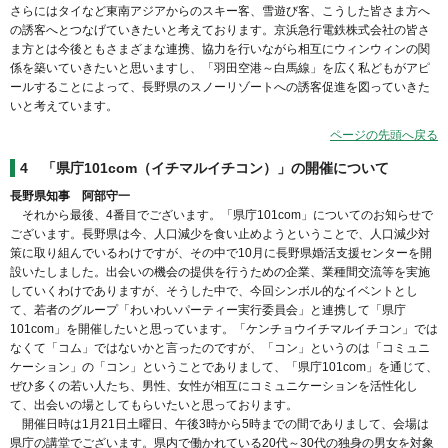
さらにはタイなど東南アジアからのスキー客、雪遊び客、こうした皆さま方へ
の誘客へとつなげていきたいと考えております。京浜急行電鉄株式会社の皆さ
ま方とは今後ともさまざまな連携、協力を行いながら相互にウィンウィンの関
係を築いていきたいと思いますし、「羽田空港～白馬線」を広く私どもがアピ
ールすることによって、長野県のスノーリゾートへの誘客促進を図っていきた
いと考えています。
ページの先頭へ戻る
4 「県庁101com（イチマルイチコン）」の開催について
長野県知事 阿部守一
それから最後、4番目でございます。「県庁101com」についてのお知らせで
ございます。長野県は今、人口減少を食い止めようということで、人口減少対
策に取り組んでいるわけですが、その中で10月に長野県婚活支援センターを開
設いたしました。出会いの機会の提供を行うための企業、業種間交流等を実施
していくわけでありますが、そうした中で、今回シンボル的なイベントとし
て、若者のグループ「わいわいパーティー実行委員会」と連携して「県庁
101com」を開催したいと思っています。「ケンチョウイチマルイチコン」では
なくて「コム」ではないかと言ったのですが、「コン」というのは「コミュニ
ケーション」の「コン」ということでありまして、「県庁101com」を通じて、
ぜひ多くの若い人たち、男性、女性が相互にコミュニケーションを活性化し
て、出会いの場としてもらいたいと思っております。
開催日時は1月21日土曜日、午後3時から5時までの間でありまして、会場は
県庁の講堂でございます。県内で働かれている20代～30代の独身の男女を対象