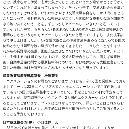
とで、残念ながら伊勢・志摩に負けてしまったというのが適切かどうか分から
ないですけれども、決まってしまったと。そういう中で、交通大臣会合を決定
したわけですけれども、われわれはやはり交通大臣会合をしっかり成功させる
ことによって、長野県あるいは軽井沢がこうした国際的な重要な会議を開催で
きる地であるということをまずしっかりアピールしていきたいと思っていま
す。そうした中で、もちろんG7各国あるいはEUの皆さんには長野県軽井沢の
素晴らしさというものもアピールしていきたいと思っていますし、また提案説
明で申し上げましたが、G7交通大臣会合の準備作業を進めるに当たって各国大
使館とかなり緊密な協力連携関係ができてきました。こうしたことをやはりこ
れからの長野県の発展、国際交流にぜひつなげていきたいと思います。もとよ
り、主催するのは国でありますので、交通大臣会合としての、例えば最新技
術、自動車道路に関する最新技術等について、ぜひ軽井沢から大臣宣言として
新しい未来に向けた宣言が出されるとありがたいなと思っています。
産業政策課産業戦略室長 松澤繁明
エクスカーションのお尋ねでございますけれども、今2カ国と調整をしており
まして、一つは23日にイタリアの皆さんをエクスカーションでご案内致しま
す。もう1カ国は現在調整中でございまして、予定としては25日で予定をして
おりますが、現在調整中ということで、2カ国のエクスカーションを予定してい
るところでございます。プレスはこれからですので、詳しいことはこれからお
伝えいたしますけれども、基本的には軽井沢町内を中心としてご案内するとい
うことを予定しております。
日本放送協会(NHK) 小口佳伸 氏
23日はバイ会談とかの前というイメージで考えてよろしいでしょうか。