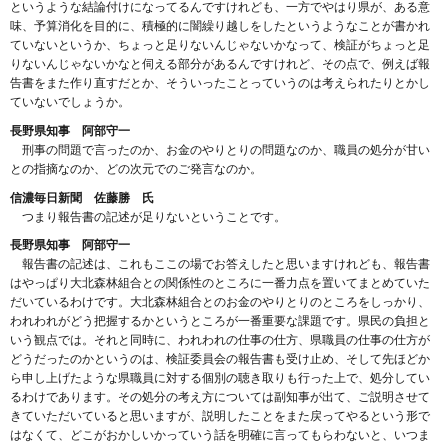
というような結論付けになってるんですけれども、一方でやはり県が、ある意
味、予算消化を目的に、積極的に闇繰り越しをしたというようなことが書かれ
ていないというか、ちょっと足りないんじゃないかなって、検証がちょっと足
りないんじゃないかなと伺える部分があるんですけれど、その点で、例えば報
告書をまた作り直すだとか、そういったことっていうのは考えられたりとかし
ていないでしょうか。
長野県知事 阿部守一
刑事の問題で言ったのか、お金のやりとりの問題なのか、職員の処分が甘い
との指摘なのか、どの次元でのご発言なのか。
信濃毎日新聞 佐藤勝 氏
つまり報告書の記述が足りないということです。
長野県知事 阿部守一
報告書の記述は、これもここの場でお答えしたと思いますけれども、報告書
はやっぱり大北森林組合との関係性のところに一番力点を置いてまとめていた
だいているわけです。大北森林組合とのお金のやりとりのところをしっかり、
われわれがどう把握するかというところが一番重要な課題です。県民の負担と
いう観点では。それと同時に、われわれの仕事の仕方、県職員の仕事の仕方が
どうだったのかというのは、検証委員会の報告書も受け止め、そして先ほどか
ら申し上げたような県職員に対する個別の聴き取りも行った上で、処分してい
るわけであります。その処分の考え方については副知事が出て、ご説明させて
きていただいていると思いますが、説明したことをまた戻ってやるという形で
はなくて、どこがおかしいかっていう話を明確に言ってもらわないと、いつま