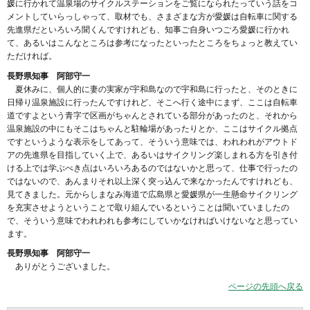
媛に行かれて温泉場のサイクルステーションをご覧になられたっていう話をコ
メントしていらっしゃって、取材でも、さまざまな方が愛媛は自転車に関する
先進県だといろいろ聞くんですけれども、知事ご自身いつごろ愛媛に行かれ
て、あるいはこんなところは参考になったといったところをちょっと教えてい
ただければ。
長野県知事 阿部守一
夏休みに、個人的に妻の実家が宇和島なので宇和島に行ったと、そのときに
日帰り温泉施設に行ったんですけれど、そこへ行く途中にまず、ここは自転車
道ですよという青字で区画がちゃんとされている部分があったのと、それから
温泉施設の中にもそこはちゃんと駐輪場があったりとか、ここはサイクル拠点
ですというような表示をしてあって、そういう意味では、われわれがアウトド
アの先進県を目指していく上で、あるいはサイクリング楽しまれる方を引き付
ける上では学ぶべき点はいろいろあるのではないかと思って、仕事で行ったの
ではないので、あんまりそれ以上深く突っ込んで来なかったんですけれども、
見てきました。元からしまなみ海道で広島県と愛媛県が一生懸命サイクリング
を充実させようということで取り組んでいるということは聞いていましたの
で、そういう意味でわれわれも参考にしていかなければいけないなと思ってい
ます。
長野県知事 阿部守一
ありがとうございました。
ページの先頭へ戻る