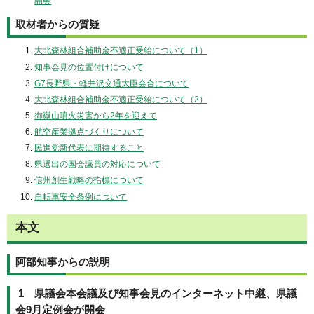
開会
取材者からの質疑
大北森林組合補助金不適正受給について（1）
知事会見の位置付けについて
G7長野県・軽井沢交通大臣会合について
大北森林組合補助金不適正受給について（2）
御嶽山噴火災害から2年を迎えて
航空産業拠点づくりについて
民進党新代表に期待すること
県選出の国会議員の対応について
信州創生戦略の指標について
自転車安全条例について
本文
阿部知事からの説明
1 県議会本会議及び知事会見のインターネット中継、県議
会9月定例会が開会