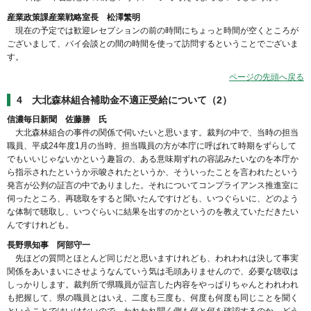
産業政策課産業戦略室長 松澤繁明
現在の予定では歓迎レセプションの前の時間にちょっと時間が空くところが
ございまして、バイ会談との間の時間を使って訪問するということでございま
す。
ページの先頭へ戻る
4 大北森林組合補助金不適正受給について（2）
信濃毎日新聞 佐藤勝 氏
大北森林組合の事件の関係で伺いたいと思います。裁判の中で、当時の担当
職員、平成24年度1月の当時、担当職員の方が本庁に呼ばれて時期をずらして
でもいいじゃないかという趣旨の、ある意味期ずれの容認みたいなのを本庁か
ら指示されたというか示唆されたというか、そういったことを言われたという
発言が公判の証言の中でありました。それについてコンプライアンス推進室に
伺ったところ、再聴取をすると聞いたんですけども、いつぐらいに、どのよう
な体制で聴取し、いつぐらいに結果を出すのかというのを教えていただきたい
んですけれども。
長野県知事 阿部守一
先ほどの質問とほとんど同じだと思いますけれども、われわれは決して事実
関係をあいまいにさせようなんていう気は毛頭ありませんので、必要な聴収は
しっかりします。裁判所で県職員が証言した内容をやっぱりちゃんとわれわれ
も把握して、県の職員とはいえ、二度も三度も、何度も何度も同じことを聞く
ということではいけないので、われわれ聞く側も何と何を確認するのか、どう