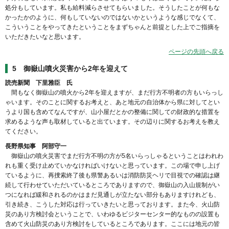
処分もしています。私も給料減らさせてもらいました。そうしたことが何もな
かったかのように、何もしていないのではないかというような感じでなくて、
こういうことをやってきたということをまずちゃんと前提とした上でご指摘を
いただきたいなと思います。
ページの先頭へ戻る
5 御嶽山噴火災害から2年を迎えて
読売新聞 下里雅臣 氏
間もなく御嶽山の噴火から2年を迎えますが、まだ行方不明者の方もいらっし
ゃいます。そのことに関するお考えと、あと地元の自治体から県に対してとい
うより国も含めてなんですが、山小屋だとかの整備に関しての財政的な措置を
求めるような声も取材していると出ています。その辺りに関するお考えを教え
てください。
長野県知事 阿部守一
御嶽山の噴火災害でまだ行方不明の方が5名いらっしゃるということはわれわ
れも重く受け止めていかなければいけないと思っています。この場で申し上げ
ているように、再捜索終了後も県警あるいは消防防災ヘリで目視での確認は継
続して行わせていただいているところでありますので、御嶽山の入山規制がい
つになれば緩和されるのかはまだ見通しが立たない部分もありますけれども、
引き続き、こうした対応は行っていきたいと思っております。また今、火山防
災のあり方検討会ということで、いわゆるビジターセンター的なものの設置も
含めて火山防災のあり方検討をしているところであります。ここには地元の皆