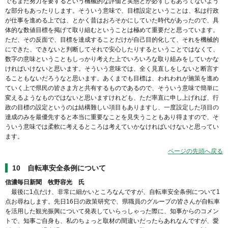
でもまだ努力を要するという機械的な評価と実態とが必ずしもあってないよう
な部分もあったりします。そういう意味で、目標設定ということは、私は行政
が仕事を進める上では、とかく昔はおろそかにしていた時代があったので、具
体的な数値目標を掲げて取り組むということは極めて重要だと思っています。
ただ、その反面で、目標を達成することだけが自己目的化して、それを機械的
にできた、できないと判断してそれで安心したりするということではなくて、
数字の意味ということもしっかり考えた上でいろいろな取り組みをしていかな
ければいけないと思います。そういう意味では、全く見直しをしないと断言す
ることもないだろうなと思います。あくまでも目標は、われわれが施策を進め
ていく上で県民の皆さま方と共有するものであるので、そういう意味で簡単に
変えるようなものではないと思いますけれども、ただ率直に申し上げれば、行
政の目標の設定というのは結構難しい項目もありますし、一度設定した項目の
達成のみを最優先すると本当に重要なことを見失うこともあり得ますので、そ
ういう意味では柔軟に考えるところは考えていかなければいけないと思ってい
ます。
ページの先頭へ戻る
10 自転車安全条例について
信濃毎日新聞 牧野容光 氏
最後に1点だけ、非常に細かいところなんですが、自転車安全条例について1
点お尋ねします。先日16日の政策研究で、県職員のグループの皆さんが自転車
を活用した観光振興について発表していらっしゃった際に、知事からのコメン
トで、知事ご自身も、私のちょっと取材の間違いだったらあれなんですが、愛