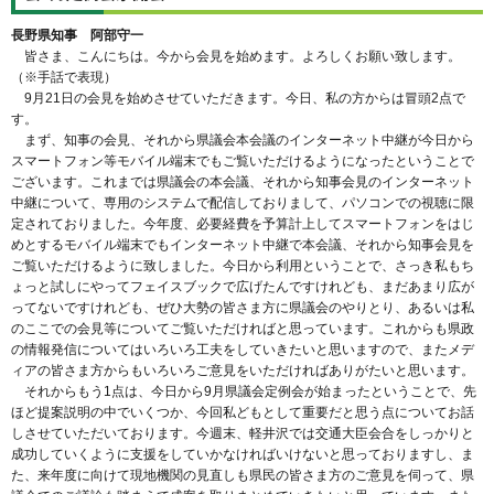
長野県知事 阿部守一
皆さま、こんにちは。今から会見を始めます。よろしくお願い致します。
（※手話で表現）
9月21日の会見を始めさせていただきます。今日、私の方からは冒頭2点で
す。
まず、知事の会見、それから県議会本会議のインターネット中継が今日から
スマートフォン等モバイル端末でもご覧いただけるようになったということで
ございます。これまでは県議会の本会議、それから知事会見のインターネット
中継について、専用のシステムで配信しておりまして、パソコンでの視聴に限
定されておりました。今年度、必要経費を予算計上してスマートフォンをはじ
めとするモバイル端末でもインターネット中継で本会議、それから知事会見を
ご覧いただけるように致しました。今日から利用ということで、さっき私もち
ょっと試しにやってフェイスブックで広げたんですけれども、まだあまり広が
ってないですけれども、ぜひ大勢の皆さま方に県議会のやりとり、あるいは私
のここでの会見等についてご覧いただければと思っています。これからも県政
の情報発信についてはいろいろ工夫をしていきたいと思いますので、またメデ
ィアの皆さま方からもいろいろご意見をいただければありがたいと思います。
それからもう1点は、今日から9月県議会定例会が始まったということで、先
ほど提案説明の中でいくつか、今回私どもとして重要だと思う点についてお話
しさせていただいております。今週末、軽井沢では交通大臣会合をしっかりと
成功していくように支援をしていかなければいけないと思っておりますし、ま
た、来年度に向けて現地機関の見直しも県民の皆さま方のご意見を伺って、県