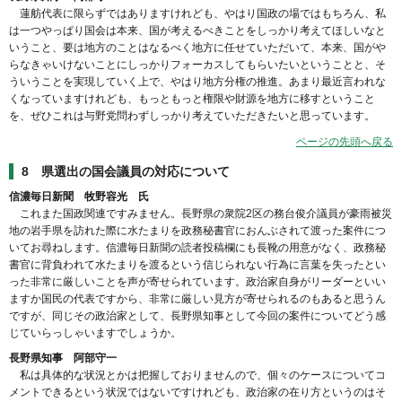
蓮舫代表に限らずではありますけれども、やはり国政の場ではもちろん、私
は一つやっぱり国会は本来、国が考えるべきことをしっかり考えてほしいなと
いうこと、要は地方のことはなるべく地方に任せていただいて、本来、国がや
らなきゃいけないことにしっかりフォーカスしてもらいたいということと、そ
ういうことを実現していく上で、やはり地方分権の推進。あまり最近言われな
くなっていますけれども、もっともっと権限や財源を地方に移すということ
を、ぜひこれは与野党問わずしっかり考えていただきたいと思っています。
ページの先頭へ戻る
8 県選出の国会議員の対応について
信濃毎日新聞 牧野容光 氏
これまた国政関連ですみません。長野県の衆院2区の務台俊介議員が豪雨被災
地の岩手県を訪れた際に水たまりを政務秘書官におんぶされて渡った案件につ
いてお尋ねします。信濃毎日新聞の読者投稿欄にも長靴の用意がなく、政務秘
書官に背負われて水たまりを渡るという信じられない行為に言葉を失ったとい
った非常に厳しいことを声が寄せられています。政治家自身がリーダーといい
ますか国民の代表ですから、非常に厳しい見方が寄せられるのもあると思うん
ですが、同じその政治家として、長野県知事として今回の案件についてどう感
じていらっしゃいますでしょうか。
長野県知事 阿部守一
私は具体的な状況とかは把握しておりませんので、個々のケースについてコ
メントできるという状況ではないですけれども、政治家の在り方というのはそ