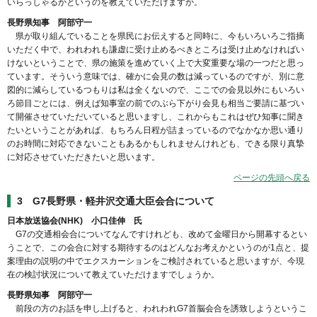
いらっしゃるかというのを教えていただけますか。
長野県知事 阿部守一
県が取り組んでいることを県民にお伝えすると同時に、今もいろいろご指摘
いただく中で、われわれも謙虚に受け止めるべきところは受け止めなければい
けないということで、県の施策を進めていく上で大変重要な場の一つだと思っ
ています。そういう意味では、確かに会見の数は減っているのですが、別に意
図的に減らしているつもりは私は全くないので、ここでの会見以外にもいろい
ろ節目ごとには、例えば知事室の前でのぶら下がり会見も相当ご要請に基づい
て開催させていただいていると思いますし、これからもこれはぜひ知事に聞き
たいということがあれば、もちろん日程が詰まっているのでなかなか思い通り
のお時間に対応できないこともあるかもしれませんけれども、できる限り真摯
に対応させていただきたいと思います。
ページの先頭へ戻る
3 G7長野県・軽井沢交通大臣会合について
日本放送協会(NHK) 小口佳伸 氏
G7の交通相会合についてなんですけれども、改めて金曜日から開幕するとい
うことで、この会合に対する期待するのはどんなお考えかというのが1点と、提
案理由の説明の中でエクスカーションをご検討されていると思いますが、今現
在の検討状況について教えていただけますでしょうか。
長野県知事 阿部守一
前段の方のお話を申し上げると、われわれG7首脳会合を誘致しようというこ