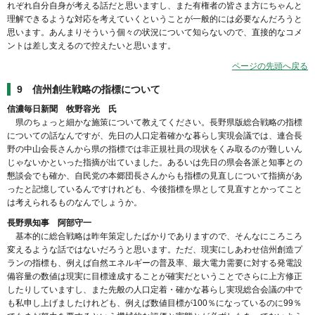
れぞれ自分自身が考える話だと思いますし、また有権者の皆さま方にちゃんと
理解できるような対応を考えていくということが一般的には必要なんだろうと
思います。あんまりそういう個々の状況について知らないので、直接的なコメ
ントは差し支えるので控えたいと思います。
ページの先頭へ戻る
9 信州創生戦略の指標について
信濃毎日新聞 牧野容光 氏
県のちょっと細かな施策について教えてください。長野県版総合戦略の指標
についての話なんですが、先日の人口定着確かな暮らし実現会議では、連合長
野の中山会長さんから県の指標では非正規社員の現状をくみ取るのが難しいん
じゃないかといった指摘が出ていました。あるいは先日の県会各派と知事との
懇談会でも確か、自民党の本郷団長さんからも指標の見直しについて指摘があ
ったと記憶しているんですけれども、今後指標を県として見直すとかってこと
は考えられるものなんでしょうか。
長野県知事 阿部守一
基本的に総合戦略は昨年策定したばかりでありますので、そんなにころころ
変えるような話ではないだろうと思います。ただ、現実にしあわせ信州創造プ
ランの指標も、例えば自然エネルギーの普及率、最大電力需要に対する発電設
備容量の数値は現実に目標達成することが確実だということでさらに上方修正
したりしていますし、また先般の人口定着・確かな暮らし実現総合会議の中で
も私申し上げましたけれども、例えば数値目標が100％になっているのに99％