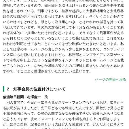
えています。こうした一連の過程で、その都度その都度私どもかなり丁寧にご
説明してきていますので、部分部分を取り上げられると今確かに刑事事件で裁
判を起こされている。刑事ですから、検察が起訴して大北森林組合と大北森林
組合の役員が訴えられているわけでありますけれども、そういうことが起きて
いるわけですけれども、県として取り組むべきことはわれわれ誠意を持って取
り組んできています。その県の対応に対して不十分な点があるということであ
れば具体的にご指摘いただければと思いますし、そうでなくて刑事事件がある
から何となくぼやっとしているなというような受け止めであれば、これまでわ
れわれが対応させてきたことについてはぜひ理解いただきたいと思います。私
としては県のホームページの出し方をもう少し全体をまとめて、コンプライア
ンス室にもお願いしておきますけれども、林務部とコンプライアンス室がセッ
トで今私が申し上げたような全体像をインターネットにもホームページにも載
せてもらわないと、なかなか県民の皆さんのご理解も進まないのかなと思いま
すので、そこはよく整理させていただきたいと思います。
ページの先頭へ戻る
2 知事会見の位置付けについて
信濃毎日新聞 村澤圭一 氏
別の質問で、今日から知事会見がスマートフォンでもというお話、知事から
も説明がありましたが、先日私どもでも報道したんですが、回数だけ見ると若
干減少傾向にあって、公務の合間でなかなか確保できない部分もおありになる
と思うんですが、改めてスマートフォンでも中継も始まる上でお聞きします
が、知事ご自身、記者会見というのはどんな位置付けで、どんなふうに考えて