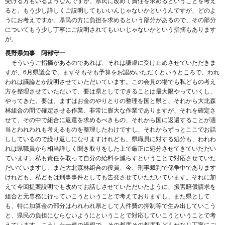
受ける方もいるようなんですが、県民に改めて責任を求めるということを考え
ると、もう少し詳しくご説明してもいいんじゃないかというんですが、どのよ
うにお考えですか。県民の方に負担を求めるという部分があるので、その部分
についてもう少し丁寧にご説明されてもいいじゃないかという指摘もあります
が。
長野県知事 阿部守一
そういうご指摘があるのであれば、それは謙虚に受け止めさせていただきま
すが、6月県議会で、まずそもそも予算をお認めいただくというところで、われ
われは議論とか説明させていただいています。この会見の場でも私どもの考え
方を整理させていただいて、要は県としてできることは最大限やっていくし、
やってきた。要は、まずはお金のやりとりの整理を国と県と、それから大北森
林組合の間で確定させる作業、非常に膨大な作業でありますが、それを確定さ
せて、その中で組合に返還を求めるべきもの、それから国に返還することが適
当とわれわれも考えるものを整理したわけですし、それからずっとここでお話
ししているので繰り返しになりますけれども、県職員に対する処分も、われわ
れは県職員から相当詳しく聞き取りをした上で厳正に処分させてきていただい
ています。私も責任を取って自分の給料を減らすということで対応させていた
だいていますし、また大北森林組合の役員、今、刑事裁判で係争中であります
けれども、私どもは刑事事件としても告発させていただいています。それに加
えて今回提案説明でも改めてお話しさせていただいたように、損害賠償請求を
組合と元専務に行っていこうということで考えておりますし、また県として
も、特に加算金の部分はわれわれ県として人件費の抑制等で生み出していこう
と、県民の負担にならないようにということで対応していこうということで考