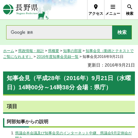
長野県Nagano Prefecture
アクセス
メニュー
検索
ホーム
>
県政情報・統計
>
県概要
>
知事の部屋
>
知事会見（動画とテキストで
ご覧になれます）
>
2016年度知事会見録一覧
> 知事会見2016年9月21日
更新日：2016年9月21日
知事会見（平成28年（2016年）9月21日（水曜
日）14時00分～14時38分 会場：県庁）
項目
阿部知事からの説明
県議会本会議及び知事会見のインターネット中継、県議会9月定例会が