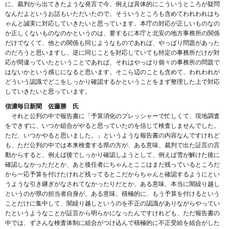
に、裁判から出てきたような発言で今、例えば具体的にこういうところが疑問
なんだよというお話もいただいたので、そういうところも含めてわれわれはち
ゃんと誠実に対応していきたいと思っています。本庁の対応が正しいものなの
か正しくないものなのかというのは、要するに本庁と北安の地方事務所の関係
だけでなくて、他との関係も同じようなものであれば、やっぱり問題があった
のだろうと思いますし、逆に同じことを対応していても特定の事務所だけが対
応が間違っていたということであれば、それはやっぱり個々の事務所の問題で
はないかという感じになると思います。そこら辺のことも含めて、われわれが
どういう認識でどこをしっかり確認するかということをまず整理した上で対応
していきたいと思っています。
信濃毎日新聞 佐藤勝 氏
それと公判の中で報告書に「予算消化のプレッシャーで忙しくて、現地調査
をできずに、いつか組合がやると思っていたのを信じて検査しませんでした。
ただ、いつかやると思いました。」というような報告書の内容なんですけれど
も、ただ公判の中では本来検査する県の方が、ある意味、裁判で出た証言の言
動からすると、例えば後でしっかり確認しようとして、例えば雪が解けた後に
確認しなかっただとか、あと後任者にちゃんとここはまだ残っているところだ
から一応予算を付けたけれど残ってるとこだからちゃんと確認するようにとい
うような引き継ぎがなされてなかったりだとか、ある意味、本当に闇繰り越し
というのが県の担当者自身が、ある意味、積極的に、もう予算を付けるという
ことだけに集中して、闇繰り越しというのを不正の認識がありながらやってい
たというようなことが証言から明らかになったんですけれども、ただ報告書の
中では、ずさんな検査体制に組合がつけ込んで積極的に不正受給を組合がした