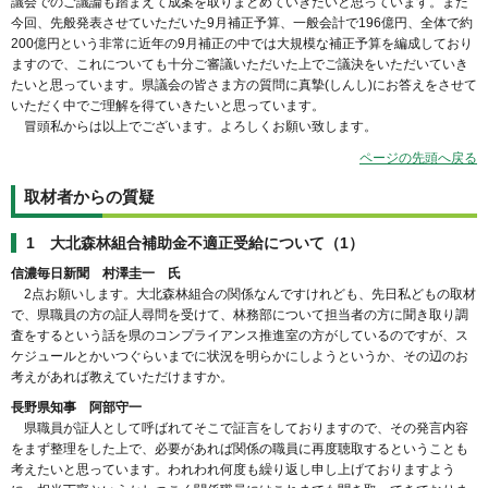
議会でのご議論も踏まえて成案を取りまとめていきたいと思っています。また
今回、先般発表させていただいた9月補正予算、一般会計で196億円、全体で約
200億円という非常に近年の9月補正の中では大規模な補正予算を編成しており
ますので、これについても十分ご審議いただいた上でご議決をいただいていき
たいと思っています。県議会の皆さま方の質問に真摯(しんし)にお答えをさせて
いただく中でご理解を得ていきたいと思っています。
冒頭私からは以上でございます。よろしくお願い致します。
ページの先頭へ戻る
取材者からの質疑
1 大北森林組合補助金不適正受給について（1）
信濃毎日新聞 村澤圭一 氏
2点お願いします。大北森林組合の関係なんですけれども、先日私どもの取材
で、県職員の方の証人尋問を受けて、林務部について担当者の方に聞き取り調
査をするという話を県のコンプライアンス推進室の方がしているのですが、ス
ケジュールとかいつぐらいまでに状況を明らかにしようというか、その辺のお
考えがあれば教えていただけますか。
長野県知事 阿部守一
県職員が証人として呼ばれてそこで証言をしておりますので、その発言内容
をまず整理をした上で、必要があれば関係の職員に再度聴取するということも
考えたいと思っています。われわれ何度も繰り返し申し上げておりますよう