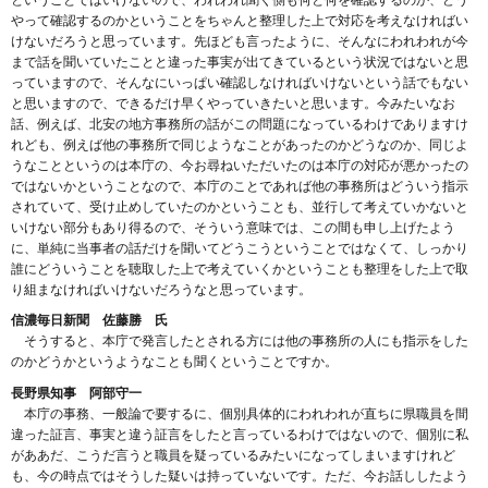
やって確認するのかということをちゃんと整理した上で対応を考えなければい
けないだろうと思っています。先ほども言ったように、そんなにわれわれが今
まで話を聞いていたことと違った事実が出てきているという状況ではないと思
っていますので、そんなにいっぱい確認しなければいけないという話でもない
と思いますので、できるだけ早くやっていきたいと思います。今みたいなお
話、例えば、北安の地方事務所の話がこの問題になっているわけでありますけ
れども、例えば他の事務所で同じようなことがあったのかどうなのか、同じよ
うなことというのは本庁の、今お尋ねいただいたのは本庁の対応が悪かったの
ではないかということなので、本庁のことであれば他の事務所はどういう指示
されていて、受け止めしていたのかということも、並行して考えていかないと
いけない部分もあり得るので、そういう意味では、この間も申し上げたよう
に、単純に当事者の話だけを聞いてどうこうということではなくて、しっかり
誰にどういうことを聴取した上で考えていくかということも整理をした上で取
り組まなければいけないだろうなと思っています。
信濃毎日新聞 佐藤勝 氏
そうすると、本庁で発言したとされる方には他の事務所の人にも指示をした
のかどうかというようなことも聞くということですか。
長野県知事 阿部守一
本庁の事務、一般論で要するに、個別具体的にわれわれが直ちに県職員を間
違った証言、事実と違う証言をしたと言っているわけではないので、個別に私
がああだ、こうだ言うと職員を疑っているみたいになってしまいますけれど
も、今の時点ではそうした疑いは持っていないです。ただ、今お話ししたよう