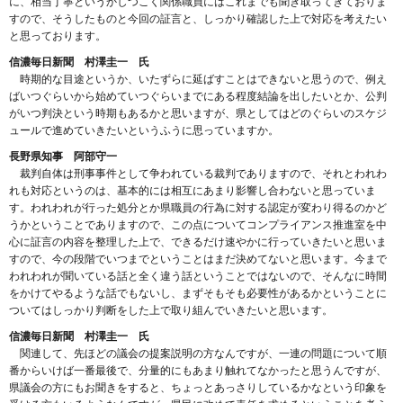
に、相当丁寧というかしつこく関係職員にはこれまでも聞き取ってきておりま
すので、そうしたものと今回の証言と、しっかり確認した上で対応を考えたい
と思っております。
信濃毎日新聞 村澤圭一 氏
時期的な目途というか、いたずらに延ばすことはできないと思うので、例え
ばいつぐらいから始めていつぐらいまでにある程度結論を出したいとか、公判
がいつ判決という時期もあるかと思いますが、県としてはどのぐらいのスケジ
ュールで進めていきたいというふうに思っていますか。
長野県知事 阿部守一
裁判自体は刑事事件として争われている裁判でありますので、それとわれわ
れも対応というのは、基本的には相互にあまり影響し合わないと思っていま
す。われわれが行った処分とか県職員の行為に対する認定が変わり得るのかど
うかということでありますので、この点についてコンプライアンス推進室を中
心に証言の内容を整理した上で、できるだけ速やかに行っていきたいと思いま
すので、今の段階でいつまでということはまだ決めてないと思います。今まで
われわれが聞いている話と全く違う話ということではないので、そんなに時間
をかけてやるような話でもないし、まずそもそも必要性があるかということに
ついてはしっかり判断をした上で取り組んでいきたいと思います。
信濃毎日新聞 村澤圭一 氏
関連して、先ほどの議会の提案説明の方なんですが、一連の問題について順
番からいけば一番最後で、分量的にもあまり触れてなかったと思うんですが、
県議会の方にもお聞きをすると、ちょっとあっさりしているかなという印象を