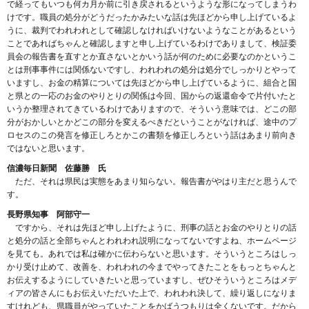
で経ってもいつも何カ月か前に引き戻されるというような形になってしまうわ
けです。職員の処分がどうだったかみたいな話は先ほどから申し上げているよ
うに、裁判でわれわれとして確認しなければいけないようなことがあるという
ことであればちゃんと確認しますと申し上げているわけでありまして、検証委
員会の報告書を直すとか直さないとかいう話が何のために必要なのかというこ
とは刑事事件には関係ないですし、われわれの処分は処分でしっかりとやって
いますし、お金の精算については先ほどから申し上げているように、組合と国
と県との一応のお金のやりとりの関係は今回、国からの返還命令で片付いたと
いうか整理されてきているわけでありますので、そういう意味では、どこの部
分がおかしいとかどこの部分を変えるべきだということがなければ、途中のプ
ロセスのこの発言を修正しろとかこの書類を修正しろという話はあまり前向き
ではないと思います。
信濃毎日新聞 佐藤勝 氏
ただ、それは県民は実態をあまり知らない。報告書がやはり主だと思うんで
す。
長野県知事 阿部守一
ですから、それは先ほど申し上げたように、刑事の話とお金のやりとりの話
と処分の話と全部ちゃんとわれわれ説明になってないですよね、ホームページ
を見ても。あれでは私は確かに伝わらないと思います。そういうところはしっ
かり受け止めて、改善を、われわれの今までやってきたことをもっとちゃんと
お伝えするようにしていきたいと思っていますし、ぜひそういうところはメデ
ィアの皆さんにもお伝えいただいた上で、われわれ決して、繰り返しになりま
すけれども、県職員がやっていたことをかばうつもりは全くないです。だから