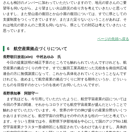
さんも検討のメンバーに加わっていただいていますので、地元の皆さんのご要
望等も伺いながら、より望ましい火山防災の在り方を考えていきたいと思って
いますし、また登山道の復旧とか山小屋の復旧については、すでに県としての
支援制度をつくってきていますが、まだまだ足りないということがあれば、そ
れは地元の皆さんのご意見も伺いながら、県としての対応は考えていきたいと
思っています。
ページの先頭へ戻る
6 航空産業拠点づくりについて
長野朝日放送(abn) 中村あゆみ 氏
今日の提案説明の補正予算のところでも触れられていたんですけれども、航
空産業の拠点づくりの件です。すでに飯田工業高校だった元校舎を南信州広域
連合の方に無償譲渡になって、これから具体化されていくということなんです
けれども、改めまして航空産業の拠点づくりに対する期待というか、どういっ
たものを目指すのかというのを改めてお伺いしたいんですが。
長野県知事 阿部守一
まず先ほども、今引用していただいたように、航空宇宙産業の話については
今回の予算の関連、それからコロラドでも航空宇宙産業が盛んだということで
触れさせていただいています。今、世界の中での伸び盛りの産業分野がいくつ
かありますけれども、航空宇宙の分野はその中の大きな柱の一つだと考えてい
ます。そういう意味では今、長野県下伊那地域を中心にして国のアジアNo.1航
空宇宙産業クラスター形成特区にも指定されているわけでありますし、具体的