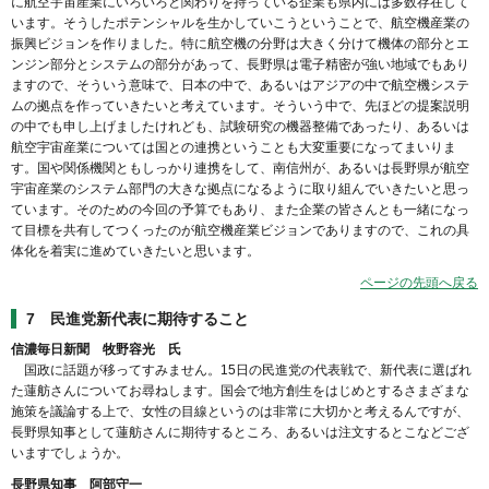
に航空宇宙産業にいろいろと関わりを持っている企業も県内には多数存在して
います。そうしたポテンシャルを生かしていこうということで、航空機産業の
振興ビジョンを作りました。特に航空機の分野は大きく分けて機体の部分とエ
ンジン部分とシステムの部分があって、長野県は電子精密が強い地域でもあり
ますので、そういう意味で、日本の中で、あるいはアジアの中で航空機システ
ムの拠点を作っていきたいと考えています。そういう中で、先ほどの提案説明
の中でも申し上げましたけれども、試験研究の機器整備であったり、あるいは
航空宇宙産業については国との連携ということも大変重要になってまいりま
す。国や関係機関ともしっかり連携をして、南信州が、あるいは長野県が航空
宇宙産業のシステム部門の大きな拠点になるように取り組んでいきたいと思っ
ています。そのための今回の予算でもあり、また企業の皆さんとも一緒になっ
て目標を共有してつくったのが航空機産業ビジョンでありますので、これの具
体化を着実に進めていきたいと思います。
ページの先頭へ戻る
7 民進党新代表に期待すること
信濃毎日新聞 牧野容光 氏
国政に話題が移ってすみません。15日の民進党の代表戦で、新代表に選ばれ
た蓮舫さんについてお尋ねします。国会で地方創生をはじめとするさまざまな
施策を議論する上で、女性の目線というのは非常に大切かと考えるんですが、
長野県知事として蓮舫さんに期待するところ、あるいは注文するとこなどござ
いますでしょうか。
長野県知事 阿部守一