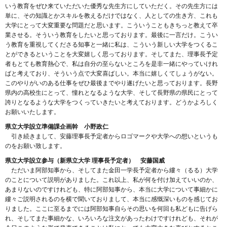
いう教育をぜひ来ていただいた優秀な先生方にしていただく。その先生方には
単に、その知識とかスキルを教えるだけではなく、人としての生き方、これも
大学にとって大変重要な問題だと思います。こういうこともきちっと教えて卒
業させる。そういう教育をしたいと思っております。最後に一言だけ。こうい
う教育を重視してくださる知事と一緒に私は、こういう新しい大学をつくるこ
とができるということを大変嬉しく思っております。そしてまた、理事長予定
者もとても教育熱心で、私は自分の至らないところを是非一緒にやっていけれ
ばと考えており、そういう点で大変喜ばしい。本当に嬉しくてしょうがない。
このやりがいのある仕事をぜひ最後までやり遂げたいと思っております。長野
県内の高校生にとって、憧れとなるような大学、そして長野県の県民にとって
誇りとなるような大学をつくっていきたいと考えております。どうかよろしく
お願いいたします。
県立大学設立準備課企画幹 小野政仁
引き続きまして、安藤理事長予定者からロゴマークや大学への想いというも
のをお願い致します。
県立大学設立参与（新県立大学 理事長予定者） 安藤国威
ただいま阿部知事から、そしてまた金田一学長予定者から縷々（るる）大学
のことについて説明がありました。これ以上、私が何を付け加えていいのか、
あまりないのですけれども、特に阿部知事から、本当に大学について事細かに
縷々ご説明されるのを横で聞いておりまして、本当に感慨深いものを感じてお
りました。ここに至るまでには阿部知事自らその思いを何回も私どもに告げら
れ、そしてまた事細かな、いろいろな注文があったわけですけれども、それが