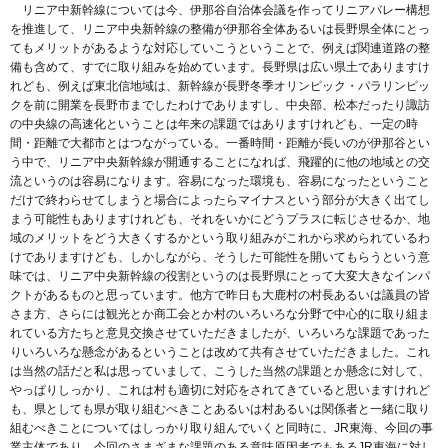
リニア中新幹線については今、伊那谷自治体会議を作ってリニアバレー構想
を推進して、リニア中央新幹線の整備が伊那谷全体あるいは長野県全体にとっ
てもメリットがあるような対応していこうということで、例えば関連道路の整
備も含めて、すでに取り組みを始めています。長野県は広い県土でありますけ
れども、例えば東北信地域は、新幹線が長野冬季オリンピック・パラリンピッ
クを前に開業を長野市までしたわけでありますし、中央部、松本だったり諏訪
の中央線の高速化ということは年来の課題ではありますけれども、一定の時
間・距離で大都市とはつながっている。一番時間・距離が長いのが伊那谷とい
う中で、リニア中央新幹線が開通することになれば、飛躍的に他の地域との交
流というのは容易になります。容易になった環境も、容易になったということ
だけで終わらせてしまうと場合によったらマイナスという部分が大きく出てし
まう可能性もありますけれども、それをいかにどうプラスに転じさせるか、地
域のメリットをどう大きくするかという取り組みがこれから求められているわ
けでありますけども、しかしながら、そうした可能性を開いてもらうという意
味では、リニア中央新幹線の役割というのは長野県にとって大変大きなインパ
クトがあるものと思っています。他方で昨日も大鹿村の村長あるいは議員の皆
さま方、さらには観光とか商工会とか村のいろいろな分野で中心的に取り組ま
れている方たちと意見交換させていただきましたが、いろいろな課題であった
りいろいろな懸念があるということは改めて共有させていただきました。これ
は当然の話だと私は思っていまして、こうした当然の課題とか懸念に対して、
やっぱりしっかり、これは村も適切に対応をされてきていると思いますけれど
も、県としても県が取り組むべきことあるいは村あるいは関係者と一緒に取り
組むべきことについてはしっかり取り組んでいくと同時に、JR東海、今回の事
業主体であり、今回のさまざまな課題のある意味原因者でもあるJR東海に対し