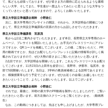
て、私どもも頑張っております。ぜひ皆さま方の期待に応えられるような素晴
らしい大学、そしてまた、学生達が一度は入ってみたいと思うような大学をつ
くっていきたいと思っておりますので、よろしくお願いいたします。
県立大学設立準備課企画幹 小野政仁
次に、新大学専用のプレサイトの開設、それから、大学説明会の開催につき
まして、県立大学設立準備課長の宮原の方からお話しさせていただきます。
県立大学設立準備課長 宮原茂
私からは2点ご案内させていただきます。まず本日、長野県立大学専用のホー
ムページ、プレサイトを開設いたしました。お手元のプレスリリースにアドレ
スですとか、QRコードを掲載してございます。この後、ご覧をいただく、PR
用の動画ですとか、先ほどお配りしたパンフレットに記載の情報等が詳しく掲
載されておりますので、ぜひ大勢の皆さまにご覧いただきたいと思います。
2点目ですが、大学説明会を開催いたします。これもプレスリリースをお配り
してございます。11月23日の上田市を皮切りに、長野市、伊那市、塩尻市、全
部で5回開催いたします。当日は、3学科の教員候補者による説明でありますと
か、模擬授業等も行う予定でございます。ぜひお近くの会場にお越しをいただ
きたいということで、よろしくお願いいたします。以上でございます。
県立大学設立準備課企画幹 小野政仁
それでは、最後に、30秒の新大学のPR動画を製作いたしましたので、ご覧い
ただきたいと思います。前方左側のスクリーンをご覧くださいませ。（動画再
生）
なお、この動画につきましては、先ほども申し上げましたが、大学専用プレ