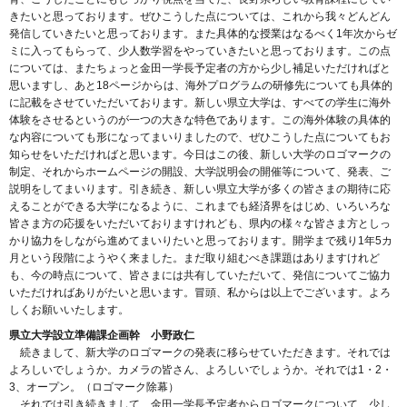
きたいと思っております。ぜひこうした点については、これから我々どんどん
発信していきたいと思っております。また具体的な授業はなるべく1年次からゼ
ミに入ってもらって、少人数学習をやっていきたいと思っております。この点
については、またちょっと金田一学長予定者の方から少し補足いただければと
思いますし、あと18ページからは、海外プログラムの研修先についても具体的
に記載をさせていただいております。新しい県立大学は、すべての学生に海外
体験をさせるというのが一つの大きな特色であります。この海外体験の具体的
な内容についても形になってまいりましたので、ぜひこうした点についてもお
知らせをいただければと思います。今日はこの後、新しい大学のロゴマークの
制定、それからホームページの開設、大学説明会の開催等について、発表、ご
説明をしてまいります。引き続き、新しい県立大学が多くの皆さまの期待に応
えることができる大学になるように、これまでも経済界をはじめ、いろいろな
皆さま方の応援をいただいておりますけれども、県内の様々な皆さま方としっ
かり協力をしながら進めてまいりたいと思っております。開学まで残り1年5カ
月という段階にようやく来ました。まだ取り組むべき課題はありますけれど
も、今の時点について、皆さまには共有していただいて、発信についてご協力
いただければありがたいと思います。冒頭、私からは以上でございます。よろ
しくお願いいたします。
県立大学設立準備課企画幹 小野政仁
続きまして、新大学のロゴマークの発表に移らせていただきます。それでは
よろしいでしょうか。カメラの皆さん、よろしいでしょうか。それでは1・2・
3、オープン。（ロゴマーク除幕）
それでは引き続きまして、金田一学長予定者からロゴマークについて、少し