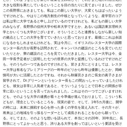
大きな役割を果たしているということを目の当たりに見てまいりました。ぜひ
この長野県におきましても、私はこの新しい大学が、大変くちはばったいよう
ですけれども、やはりこの地方創生の中核となっていくような、産学官のコア
は私は常に大学であると申し上げているのですけれども、私どもの新しい大学
のみならず、長野県の信州大学や松本大学ですとか、あるいは諏訪東京理科大
学とかいくつも大学がございます。そういうところと連携をしながら新しい知
の拠点としてこの大学を育てていきたいと思っております。最後にこれは余談
になるかもしれませんけれども、実は今月に、イギリスのレスター大学の国際
センター長の方が長野を訪問されて、キャンパスの建設のところを見ていただ
いたりとか、寮の建設のところを見ていただきました。レスター大学は今、金
田一学長予定者がご説明した七つの世界の大学と提携しているわけですけれど
も、そのうちの一つであるのですけれども、皆さま方にとりましては、レスタ
ー大学は有名なプレミアリーグの一昨年のビリから昨年は優勝したとか、岡崎
慎司が大いに活躍したとかですね、それから秋篠宮さまのご長女の眞子さまが
留学されて、Dr.グリーンというセンター長もこの間おっしゃっていましたけれ
ども、彼女は非常に人気者であると、そういうようなことで日本との関係が非
常に近いということを言っておられました。これはその一つでございますけれ
ども、そのような大学の連携が着々と今準備が進んでおりまして、こういう私
どもが、理念としているところを、現実の姿で、そして、1年5カ月後に、開学
の時には、未来に挑戦する心を持った多くの学生を迎え入れて、その方々が、
将来はこの地域を引っ張るリーダーとして成長されることを心から願ってい
る。そしてまた、そのような想いを語られて、本当にその20年、30年先に、長
野県にとってよかったと思う、誇りある大学を創ってほしいという要請を受け