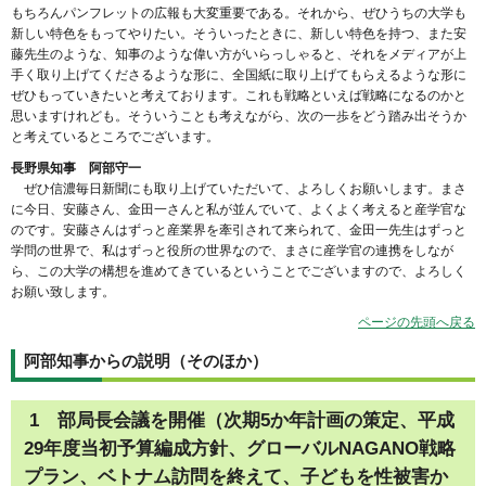
もちろんパンフレットの広報も大変重要である。それから、ぜひうちの大学も
新しい特色をもってやりたい。そういったときに、新しい特色を持つ、また安
藤先生のような、知事のような偉い方がいらっしゃると、それをメディアが上
手く取り上げてくださるような形に、全国紙に取り上げてもらえるような形に
ぜひもっていきたいと考えております。これも戦略といえば戦略になるのかと
思いますけれども。そういうことも考えながら、次の一歩をどう踏み出そうか
と考えているところでございます。
長野県知事 阿部守一
ぜひ信濃毎日新聞にも取り上げていただいて、よろしくお願いします。まさ
に今日、安藤さん、金田一さんと私が並んでいて、よくよく考えると産学官な
のです。安藤さんはずっと産業界を牽引されて来られて、金田一先生はずっと
学問の世界で、私はずっと役所の世界なので、まさに産学官の連携をしなが
ら、この大学の構想を進めてきているということでございますので、よろしく
お願い致します。
ページの先頭へ戻る
阿部知事からの説明（そのほか）
1 部局長会議を開催（次期5か年計画の策定、平成
29年度当初予算編成方針、グローバルNAGANO戦略
プラン、ベトナム訪問を終えて、子どもを性被害か