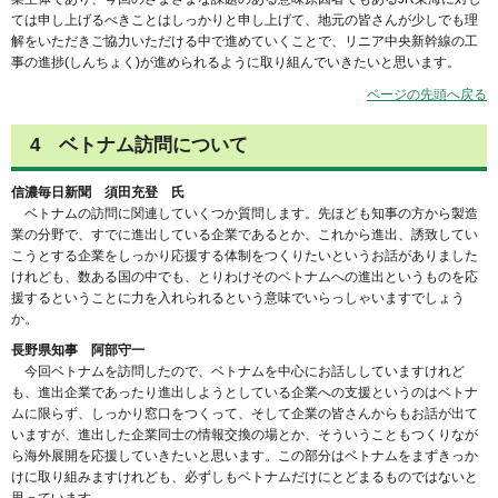
ては申し上げるべきことはしっかりと申し上げて、地元の皆さんが少しでも理
解をいただきご協力いただける中で進めていくことで、リニア中央新幹線の工
事の進捗(しんちょく)が進められるように取り組んでいきたいと思います。
ページの先頭へ戻る
4 ベトナム訪問について
信濃毎日新聞 須田充登 氏
ベトナムの訪問に関連していくつか質問します。先ほども知事の方から製造
業の分野で、すでに進出している企業であるとか、これから進出、誘致してい
こうとする企業をしっかり応援する体制をつくりたいというお話がありました
けれども、数ある国の中でも、とりわけそのベトナムへの進出というものを応
援するということに力を入れられるという意味でいらっしゃいますでしょう
か。
長野県知事 阿部守一
今回ベトナムを訪問したので、ベトナムを中心にお話ししていますけれど
も、進出企業であったり進出しようとしている企業への支援というのはベトナ
ムに限らず、しっかり窓口をつくって、そして企業の皆さんからもお話が出て
いますが、進出した企業同士の情報交換の場とか、そういうこともつくりなが
ら海外展開を応援していきたいと思います。この部分はベトナムをまずきっか
けに取り組みますけれども、必ずしもベトナムだけにとどまるものではないと