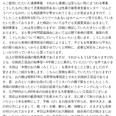
らご提供いただいた逮捕事案、それから逮捕には至らない性にまつわる事案、
こうしたものに加えて児童相談所あるいは性暴力被害者支援センター「りんど
うハートながの」にも相談案件が寄せられてくることが見込まれますので、こ
うしたことを原則年1回プレスリリースあるいはホームページ等で公表していき
たいと思っております。また検証については子ども支援委員会におきまして、
個別事案を、これは非公開なりますが、詳細に検証していただきたいと思って
おりますし、また青少年問題協議会においては公開で条例の運用、施策の充
実、こうした点について検討していってもらいたいと思います。こうした公表
と、それから条例の運用状況の検証によりまして、子どもを性被害から守るた
めの取り組みをしっかりと定着させていくと同時に、必要な対応をこれからも
しっかり行っていきたいと思っております。
以上が部局長会議の報告事案でありますが、それからもう1点でありますけれ
ども、伝統的工芸品の知事室へ4半期ごとに展示していただいている件でありま
す。今回は「木曽のお六櫛（ろくぐし）」を展示することと致しましたので、
皆さま方にご紹介を致します。こちらに実物を展示していただいておりますけ
れども、お六櫛は昭和57年に長野県知事指定とされた伝統的工芸品でありま
す。昔、お六という娘がお告げに従ってミネバリの櫛で髪をとかしたところ、
持病の頭痛が治ったという伝説が起源でお六櫛というネーミングになっていま
す。江戸時代から300年余の伝統を有する大変素晴らしい工芸品でございま
す。現在は木祖村の藪原地区で生産されています。主に硬くて粘りのあるミネ
バリという木を材料にして、手挽（び）きの技法等で作られ、形や大きさ、歯
の付け方によりまして、梳（す）き櫛、解かし櫛、挿櫛など、さまざまな名前
が付けられております。本日は木祖村のお六櫛組合 組合長の北川聡さまにお