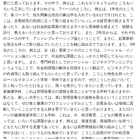
要だと思っております。その中で、例えば、これもカリキュラムのところをい
ろいろ工夫していますけれども、7ページのところに、例えば、1年生のところ
で、各コースで、佐久間象山先生の象山学を入れているわけですけれども、こ
こは、企業経営の先頭に立って取り組まれていらっしゃる経営者の皆さま方で
あったり、あるいは社会的起業家の皆さま方々から実体験を踏まえて、経験を
語り、教えをいただきたいと思っておりますし、また、2年次からは、それぞれ
のコースの中で、アントレプレナーシップ論ということで、まさに、起業家的
な視点を持って取り組んでいただくことを軸に組み立てております。また、3年
次のところの、例えば、企（起）業家コースのところでは、ソーシャル・イノ
ベーション論ということで、社会的な課題にもしっかりと対応してもらいたい
と思いますし、また、専門科目としてのソーシャル・ビジネスプランニングと
いうようなことで、社会的課題の解決を目指すという観点で、ビジネスプラン
の作成等にも取り組んでもらいたいと思っています。こうした特色を持ったグ
ローバルマネジメント学部・学科でありますので、ぜひこうした点について、
広く知っていただけるように、我々も努力していきたいと思っています。また
食健康学科、これは管理栄養士の資格を取ることができる学科でありますが、
私ども、新しい大学としては、単に管理栄養士の資格を取るということだけで
はなくて、ぜひ食と健康のプロフェッショナルとして、企業あるいは地域に貢
献していくことができる人材を育てていきたいと思っておりますし、また12ペ
ージの健康発達学部こども学科、これは、今、幼児教育、こどもの教育をめぐ
っては、いろいろな課題があります。例えば、発達支援、発達障がいを持つこ
どもたちに対する支援であったり、あるいは長野県独自の取り組みとして「信
州やまほいく」というものを進めていますが、こうした自然の中での幼児保
育、こうしたことにもしっかり視点を当てた、長野県らしい教育課程にしてい