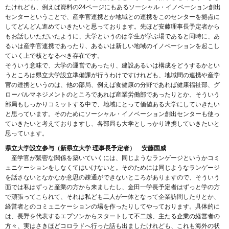
たけれども、例えば資料の24ページにもあるソーシャル・イノベーション創出
センターということで、産学官連携とか地域との連携をこのセンターを拠点に
してどんどん進めていきたいと思っております。先ほど安藤理事長予定者から
もお話しいただいたように、大学というのは学生が学ぶ場であると同時に、あ
るいは産学官連携であったり、あるいは新しい地域のイノベーションを起こし
ていく上で核となるべき存在です。
そういう意味で、大学の運営であったり、建設あるいは構成をどうするかとい
うところは県立大学設立準備課が行うわけですけれども、地域間の連携や産学
官の連携というのは、他の部局、例えば食健康の分野であれば健康福祉部、グ
ローバルマネジメントのところであれば産業労働部であったりとか、そういう
部局もしっかりコミットする中で、地域にとって価値ある大学にしていきたい
と思っています。そのためにソーシャル・イノベーション創出センターも使っ
ていきたいと考えておりますし、各部局も大学としっかり連携していきたいと
思っています。
県立大学設立参与（新県立大学 理事長予定者） 安藤国威
産学官が緊密な関係を築いていくには、同じようなランゲージというかコミ
ュニケーションをしなくてはいけないと。そのためには同じようなランゲージ
を話さないとなかなか意思の疎通ができないところがありますので、そういう
面では私はずっと産業の方から来ましたし、金田一学長予定者はずっと学の方
で頑張ってこられて、それは私ども二人が一体となって企業訪問したりとか、
経営者とのコミュニケーションの場を作ったりしてやっております。具体的に
は、長野を代表するエプソンからスタートして不二越、主たる企業の経営者の
方々、実はさきほどコロラドへ行った話も出ましたけれども、これも海外の状