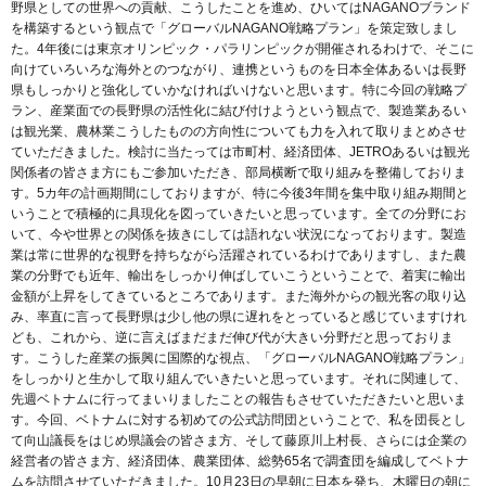
野県としての世界への貢献、こうしたことを進め、ひいてはNAGANOブランド
を構築するという観点で「グローバルNAGANO戦略プラン」を策定致しまし
た。4年後には東京オリンピック・パラリンピックが開催されるわけで、そこに
向けていろいろな海外とのつながり、連携というものを日本全体あるいは長野
県もしっかりと強化していかなければいけないと思います。特に今回の戦略プ
ラン、産業面での長野県の活性化に結び付けようという観点で、製造業あるい
は観光業、農林業こうしたものの方向性についても力を入れて取りまとめさせ
ていただきました。検討に当たっては市町村、経済団体、JETROあるいは観光
関係者の皆さま方にもご参加いただき、部局横断で取り組みを整備しておりま
す。5カ年の計画期間にしておりますが、特に今後3年間を集中取り組み期間と
いうことで積極的に具現化を図っていきたいと思っています。全ての分野にお
いて、今や世界との関係を抜きにしては語れない状況になっております。製造
業は常に世界的な視野を持ちながら活躍されているわけでありますし、また農
業の分野でも近年、輸出をしっかり伸ばしていこうということで、着実に輸出
金額が上昇をしてきているところであります。また海外からの観光客の取り込
み、率直に言って長野県は少し他の県に遅れをとっていると感じていますけれ
ども、これから、逆に言えばまだまだ伸び代が大きい分野だと思っておりま
す。こうした産業の振興に国際的な視点、「グローバルNAGANO戦略プラン」
をしっかりと生かして取り組んでいきたいと思っています。それに関連して、
先週ベトナムに行ってまいりましたことの報告もさせていただきたいと思いま
す。今回、ベトナムに対する初めての公式訪問団ということで、私を団長とし
て向山議長をはじめ県議会の皆さま方、そして藤原川上村長、さらには企業の
経営者の皆さま方、経済団体、農業団体、総勢65名で調査団を編成してベトナ
ムを訪問させていただきました。10月23日の早朝に日本を発ち、木曜日の朝に