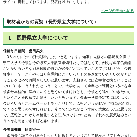
サイトに掲載しております。発表は以上になります。
ページの先頭へ戻る
取材者からの質疑（長野県立大学について）
1 長野県立大学について
信濃毎日新聞 桑田菜央
3人の方にそれぞれ質問をしたいと思います。知事に先ほどの部局長会議で、
県立大学の今後は今の県立大学設立準備課だけではなくて、例えば産業労働部
だとかいろいろな部局横断の協力が必要だと言っていたのですけれども、今後
知事として、こうやっぱり主導的にこういったものを進めていきたいのかとい
うことを改めてお聞きしたいと思います。安藤さんには産学官連携ということ
でロゴにもこう入れたということで、大学があって企業との連携というのを今
後多分本格的に深めていくと思うのですけれども、今後どう進めていきたいか
ということを改めてお聞きしたいと思います。金田一学長予定者にはやはり、
今いろいろとホームページもあったりして、広報という活動が非常に活発化し
てくると思うのですけれども、今までなかなかこう準備が大変だったと思うの
で、広報はこれから本格化すると思うのですけれども、それへの意気込みとい
うのをお聞きできればと思います。
長野県知事 阿部守一
部局長会議で各部局もしっかり応援しろということで指示させてもらいまし