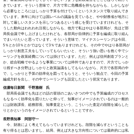
きています。そういう意味で、片方で常に危機感を持ちながらも、しかしなが
ら必要なところにはしっかり予算を付けていくというスタンスで取り組んでき
ています。来年に向けては国レベルの議論を見ていると、やや財務省が地方に
対して厳しいスタンスを示しつつあるという感じを受けていますけれども、そ
うした動向はわれわれ注視しながらも、他方で私はやはり各部局が、先ほど部
局長会議で申し上げましたけれども、各部局が自律的に予算を編成に取り組ん
でまいりたいと思っています。そういう意味で、マイナスシーリングは今回、
5％とか10％とかではなくて3％でありますけれども、その中でやはり各部局が
しっかり創意工夫をしていってもらいたいと、そういう強い思いを抱く中でシ
ーリングを政策経費については掛けています。ただ、例えば信州創造プランと
か、総合戦略でやるような事業については枠外でありますので、片方でしっか
り残すべき分野はしっかりと政策論議をしてもらいながら、片方で各部局の中
で、しっかりと予算の効率化を図ってもらうと、そういう観点で、今回の予算
編成方針を出し、その中でシーリングも設定したという状況であります。
信濃毎日新聞 千野雅樹 氏
部局長会議でも先ほどの話の冒頭のごあいさつの中でも予算編成のプロセス
もなるべく効率化を図りたいと仰って、知事がイメージされているのは一般的
には財政課長、総務部長、知事査定という、こういった査定の段階を減らした
りとかというのをイメージされているということですか。
長野県知事 阿部守一
今、財政によく考えてもらっていますけれども。段階を減らすということも
有り得るとは思いますし、結局、例えば大きな方向性については最終的には私