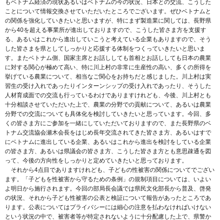
もベトナム経済の現状あるいはベトナムの今の状況、日本との交流、こうした
ことについて情報交換させていただいたところでございます。ぜひベトナムと
の関係を強化していきたいと思いますが、特にまず製造業に関しては、長野県
から40を超える事業所が進出しておりますので、こうした皆さま方を支援す
る、あるいはこれから進出していこうと考えている企業もありますので、そう
した皆さまを県としてしっかりと応援する体制をつくっていきたいと思いま
す。またベトナム側、国家主席とお話ししても首相とお話ししても日本の農業
に対する関心が極めて高い、特に川上村の非常に生産性の高い、多くの所得を
挙げている農業について、相当なご関心をお持ちだと感じました。川上村は実
習生の受け入れであったりインターンシップの受け入れであったり、そうした
人材育成面での交流も行っているわけでありますけれども、今後、川上村とも
十分相談させていただいた上で、農業の分野での貢献について、あるいは農業
分野での交流についても具体化を検討していきたいと思っています。今回、多
くの皆さま方にご参加を一緒にしていただいておりますので、また長野県のベ
トナム交流協会瀬木会長をはじめ長年交流されてきた皆さま方、あるいはすで
にベトナムに進出している企業、あるいはこれから進出を検討をしている企業
の皆さま方、あるいは県議会の皆さま方、こうした皆さま方とも意思疎通を図
って、今後の方向性をしっかりと定めていきたいと思っております。
それから4点目でありますけれども、子どもの性被害の関係についてでござい
ます。「子どもを性被害から守るための条例」の規制項目については、いよい
よ明日から施行されます。今回の部局長会議では県民文化部長から普及、啓発
の状況、それから子ども性被害の公表と検証について報告があったところであ
ります。公表についてはプライバシーには細心の注意を払わなければいけない
という状況の中で、被害者等が特定されないように十分配慮した上で、県警か