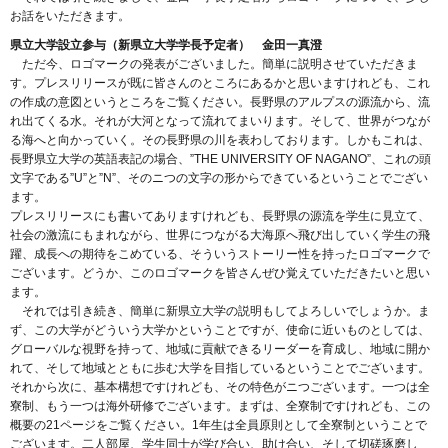
お話をいただきます。
県立大学設立参与（新県立大学学長予定者） 金田一真澄
ただ今、ロゴマークの発表がございました。簡単に説明させていただきま
す。プレスリリースが既に皆さんのところにあるかと思いますけれども、これ
の作成の意図というところをご覧ください。長野県のアルプスの源流から、流
れ出てくる水。それが大河となって流れてまいります。そして、世界がつなが
る海へと向かっていく。その長野県の川を表わしております。しかもこれは、
長野県立大学の英語表記の場合、”THE UNIVERSITY OF NAGANO”、これの頭
文字である”U”と”N”、そのニつの文字の形からできているということでござい
ます。
プレスリリースにも書いてありますけれども、長野県の源流を学生に見立て、
社会の激流にもまれながら、世界につながる大海原へ飛び出していく学生の飛
躍、成長への期待をこめている、そういうストーリー性を持ったロゴマークで
ございます。どうか、このロゴマークを皆さんぜひ覚えていただきたいと思い
ます。
それでは引き続き、簡単に新県立大学の説明もしてよろしいでしょうか。ま
ず、この大学がどういう大学かということですが、使命に近いものとしては、
グローバルな視野を持って、地域に貢献できるリーダーを育成し、地域に開か
れて、そして地域とともに歩む大学を目指しているということでございます。
それから次に、基本構想ですけれども、その特色がニつございます。一つは全
寮制、もう一つは海外研修でございます。まずは、全寮制ですけれども、この
概要の21ページをご覧ください。1年生は全員原則として全寮制ということで
ございます。二人部屋、学生同士が学び合い、助け合い、そして切磋琢磨し