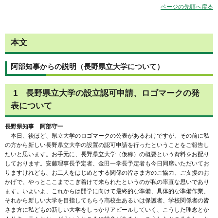
ページの先頭へ戻る
本文
阿部知事からの説明（長野県立大学について）
1 長野県立大学の設立認可申請、ロゴマークの発
表について
長野県知事 阿部守一
本日、後ほど、県立大学のロゴマークの公表があるわけですが、その前に私
の方から新しい長野県立大学の設置の認可申請を行ったということをご報告し
たいと思います。お手元に、長野県立大学（仮称）の概要という資料をお配り
しております。安藤理事長予定者、金田一学長予定者も今日同席いただいてお
りますけれども、お二人をはじめとする関係の皆さま方のご協力、ご支援のお
かげで、やっとここまでこぎ着けて来られたというのが私の率直な思いであり
ます。いよいよ、これからは開学に向けて最終的な準備、具体的な準備作業、
それから新しい大学を目指してもらう高校生あるいは保護者、学校関係者の皆
さま方に私どもの新しい大学をしっかりアピールしていく、こうした理念とか