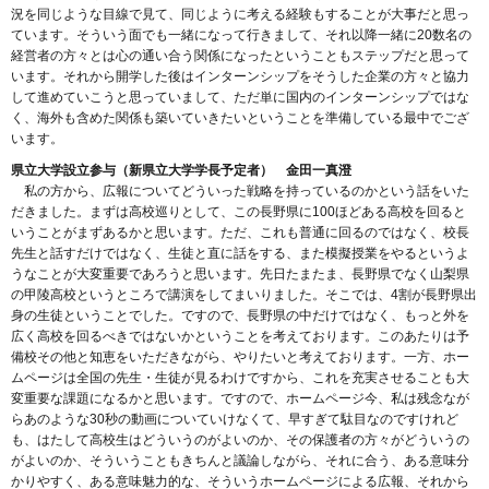
況を同じような目線で見て、同じように考える経験もすることが大事だと思っ
ています。そういう面でも一緒になって行きまして、それ以降一緒に20数名の
経営者の方々とは心の通い合う関係になったということもステップだと思って
います。それから開学した後はインターンシップをそうした企業の方々と協力
して進めていこうと思っていまして、ただ単に国内のインターンシップではな
く、海外も含めた関係も築いていきたいということを準備している最中でござ
います。
県立大学設立参与（新県立大学学長予定者） 金田一真澄
私の方から、広報についてどういった戦略を持っているのかという話をいた
だきました。まずは高校巡りとして、この長野県に100ほどある高校を回ると
いうことがまずあるかと思います。ただ、これも普通に回るのではなく、校長
先生と話すだけではなく、生徒と直に話をする、また模擬授業をやるというよ
うなことが大変重要であろうと思います。先日たまたま、長野県でなく山梨県
の甲陵高校というところで講演をしてまいりました。そこでは、4割が長野県出
身の生徒ということでした。ですので、長野県の中だけではなく、もっと外を
広く高校を回るべきではないかということを考えております。このあたりは予
備校その他と知恵をいただきながら、やりたいと考えております。一方、ホー
ムページは全国の先生・生徒が見るわけですから、これを充実させることも大
変重要な課題になるかと思います。ですので、ホームページ今、私は残念なが
らあのような30秒の動画についていけなくて、早すぎて駄目なのですけれど
も、はたして高校生はどういうのがよいのか、その保護者の方々がどういうの
がよいのか、そういうこともきちんと議論しながら、それに合う、ある意味分
かりやすく、ある意味魅力的な、そういうホームページによる広報、それから