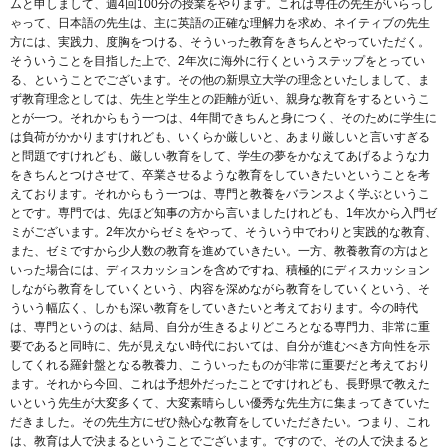
ムと申しまして、週4回100分の授業をやります。これは専任の先生がいらっし
ゃって、日本語の先生は、主に英語の正確な理解力を求め、ネイティブの先生
方には、実践力、度胸をつける、そういった教育をきちんとやっていただく。
そういうことを目指した上で、2年次に海外に行くというステップをとってい
る、ということでございます。その他の新県立大学の理念といたしまして、ま
ず教育理念としては、先生と学生との距離が近い、親身な教育をするというこ
とが一つ。それからもう一つは、4年間できちんと身につく、そのために学生に
は負荷がかかりますけれども、いくらか厳しいと、あまり厳しいと言いすぎる
と問題ですけれども、厳しい教育をして、学生の夢をかなえてあげるような力
をきちんとつけさせて、卒業させるような教育をしていきたいということを考
えております。それからもう一つは、専門と教養をバランスよく学ぶというこ
とです。専門では、先ほど知事の方から言いましたけれども、1年次から入門ゼ
ミがございます。2年次からゼミをやって、そういう中でわりと実践的な教育、
また、ゼミですから少人数の教育を進めていきたい。一方、教養教育の方はと
いった場合には、ディスカッションを含めですね、積極的にディスカッション
しながら教育をしていくという、内容を深めながら教育をしていくという、そ
ういう幅広く、しかも深い教育をしていきたいと考えております。今の時代
は、専門というのは、結局、自分が生きるよりどころとなる専門力、非常に重
要であると同時に、先が見えない時代においては、自分が進むべき方向性を示
してくれる羅針盤となる教養力、こういったものが非常に重要だと考えており
ます。それから今回、これは予想外だったことですけれども、長野県で教えた
いという先生が大変多くて、大変素晴らしい優秀な先生方に集まってきていた
だきました。その先生方にぜひ熱心な教育をしていただきたい。つまり、これ
は、教育は人で決まるということでございます。ですので、その人で決まると