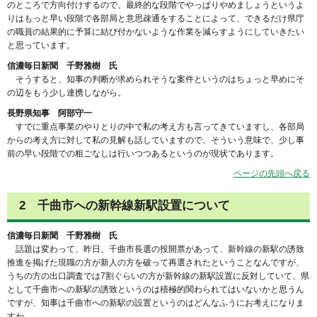
のところで方向付けするので、最終的な段階でやっぱりやめましょうというよ
りはもっと早い段階で各部局と意思疎通をすることによって、できるだけ県庁
の職員の結果的に予算に結び付かないような作業を減らすようにしていきたい
と思っています。
信濃毎日新聞 千野雅樹 氏
そうすると、知事の判断が求められそうな案件というのはちょっと早めにそ
の辺をもう少し連携しながら。
長野県知事 阿部守一
すでに重点事業のやりとりの中で私の考え方も言ってきていますし、各部局
からの考え方に対して私の見解も話していますので、そういう意味で、少し事
前の早い段階での粗ごなしは行いつつあるというのが現状であります。
ページの先頭へ戻る
2 千曲市への新幹線新駅設置について
信濃毎日新聞 千野雅樹 氏
話題は変わって、昨日、千曲市長選の投開票があって、新幹線の新駅の誘致
推進を掲げた現職の方が新人の方を破って再選されたということなんですが、
うちの方の出口調査では7割ぐらいの方が新幹線の新駅設置に反対していて、県
として千曲市への新駅の誘致というのは積極的関わられてはいないかと思うん
ですが、知事は千曲市への新駅の設置というのはどんなふうにお考えになりま
すか。