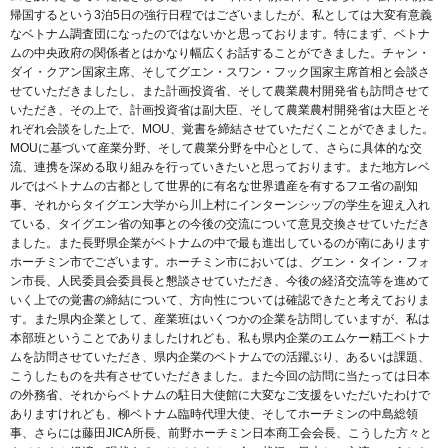
帰国するという3泊5日の強行日程ではございましたが、私としては大変有意義
なベトナム調査団になったのではないかと思っております。特にまず、ベトナ
ムの中央政府の関係者とはかなり幅広くお話することができました。チャン・
ダイ・クアン国家主席、そしてグエン・スワン・フック国家主席首相と会談さ
せていただきましたし、また計画投資省、そして農業農村開発省も訪問させて
いただき、その上で、計画投資省は副大臣、そして農業農村開発省は大臣とそ
れぞれ会談をした上で、MOU、覚書を締結させていただくことができました。
MOUに基づいて産業分野、そして農業分野を中心として、さらに具体的な交
流、連携を深める取り組みを行っていきたいと思っております。また地方レベ
ルではベトナムの古都として世界的に有名な世界遺産を有するフエ省の副知
事、それからタイグエン大学から川上村にインターンシップの学生を迎え入れ
ている、タイグエン省の知事との今後の交流について意見交換させていただき
ました。また長野県企業がベトナムの中で最も進出しているのが南にあります
ホーチミン市でございます。ホーチミン市においては、グエン・タイン・フォ
ン市長、人民委員会委員長と懇談させていただき、今後の経済交流等を進めて
いく上での覚書の締結について、方向性については確認できたと考えておりま
す。また県内企業として、産業班はいくつかの企業を訪問していますが、私は
本部班ということでありましたけれども、私も県内企業のエムケー精工ベトナ
ムを訪問させていただき、県内企業のベトナムでの活躍ぶり、あるいは課題、
こうしたものを共有させていただきました。また今回の訪問に当たっては日本
の外務省、それからベトナムの駐日大使館に大変なご支援をいただいたわけで
ありますけれども、柳ベトナム臨時代理大使、そしてホーチミンの中島総領
事、さらには藤田JICA所長、前野ホーチミン日本商工会会長、こうした方々と