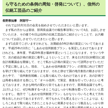
ら守るための条例の周知・啓発について）、信州の
伝統工芸品のご紹介
長野県知事 阿部守一
それでは10月31日の会見を始めさせていただきたいと思います。
まず私の方からは冒頭、部局長会議での報告事項等について4点、お話しさせ
ていただき、その後で今日は信州の伝統工芸品のご紹介ということで、お六櫛
についてお話しさせていただきたいと思います。
まず1点目でございますけれども、次期総合5年計画の策定についてでありま
す。平成25年の3月に「しあわせ信州創造プラン」を策定したわけであります
けれども、来年度、平成29年度が最終年度ということになります。そういう中
で、次の総合計画の策定に着手しようということで、来る11月2日(水曜日)に総
合計画審議会を開催して、そこで私から計画の策定について諮問させていただ
く予定に致しました。現在、「しあわせ信州創造プラン」の実現に向けて県庁
を挙げて取り組んできておりますが、それと併せて国の地方創生の動きが出て
きた中で、「信州創生戦略」にも取り組んでいるわけであります。次の計画で
は両者を統合する形にして「オール信州」で策定、推進を行っていきたいと考
えております。大きな時代の変わり目でもありますので、部局長会議でも申し
上げたように、ぜひ転換するべきところはしっかり転換を図っていきたいと思
いますし、他方で「しあわせ信州創造プラン」もかなりいろいろと考えて方向
性を出したわけでありますので、何でもかんでも変えるということよりは、む
しろこれまで取り組んできたことをさらに発展させるという観点もしっかり持
ちながら検討していきたいと思っております。できる限り県民の皆さんとさま