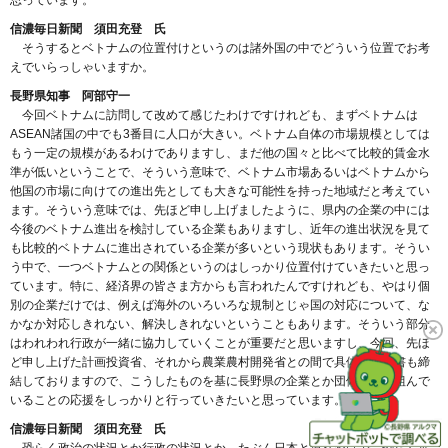
思っています。
信濃毎日新聞 須田充登 氏
そうするとベトナムの位置付けというのは諸外国の中でどういう位置でお考
えでいらっしゃいますか。
長野県知事 阿部守一
今回ベトナムに訪問して改めて感じたわけですけれども、まずベトナムは
ASEAN諸国の中でも3番目に人口が大きい。ベトナム自体の市場規模としては
もう一定の規模があるわけでありますし、まだ他の国々と比べて比較的賃金水
準が低いということで、そういう意味で、ベトナム市場あるいはベトナムから
他国の市場に向けての進出先としても大きな可能性を持った地域だと考えてい
ます。そういう意味では、先ほど申し上げましたように、県内の企業の中には
今後のベトナム進出を検討している企業もありますし、近年の進出状況を見て
も比較的ベトナムに進出されている企業が多いという現状もあります。そうい
う中で、一つベトナムとの関係というのはしっかり位置付けていきたいと思っ
ています。特に、経済界の皆さま方からも言われたんですけれども、やはり個
別の企業だけでは、例えば海外のいろいろな規制とじゃ国の対応について、な
かなか対応しきれない、解決しきれないということもあります。そういう部分
はわれわれ行政が一緒に協力していくことが重要だと思いますし、今回、先ほ
ど申し上げた計画投資省、それから農業農村開発省との間で具体的な覚書も締
結しておりますので、こうしたものを基に長野県の企業とか団体が取り組んで
いることの応援をしっかりと行っていきたいと思っています。
信濃毎日新聞 須田充登 氏
恐らく政治の状況とか行政の状況とか、たぶん日本と違うわけで、恐らく進