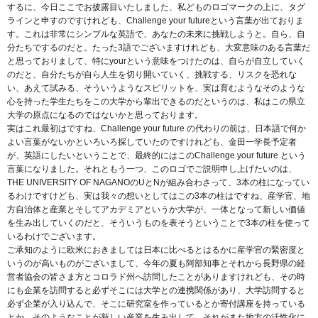
するに、今日ここでお披露目いたしました、私どものロゴマークの上に、タグ
ラインと申すのですけれども、Challenge your futureという言葉が出ておりま
す。これは非常にシンプルな英語で、あなたの未来に挑戦しようと。自ら、自
分たちでするのだと。たった3語でございますけれども、大変意味のある言葉だ
と思っておりまして、特にyourという意味をつけたのは、自らが自立していく
のだと、自分たちが自ら人生を切り開いていく、挑戦する、リスクを恐れな
い、あえて試みる、そういうようなスピリットを、実は育むようなそのような
心を持った学生たちをこの大学から輩出できるのだというのは、私はこの県立
大学の原点になるのではないかと思っております。
実はこれ最初はですね、Challenge your future の代わりの前は、日本語で何か
よい言葉がないかといろいろ探していたのですけれども、金田一学長予定者
が、英語にしたいということで、最終的にはこのChallenge your future という
言葉になりました。それともう一つ、このロゴでご説明申し上げたいのは、
THE UNIVERSITY OF NAGANOのUとNが組み合わさって、3本の柱になってい
るわけですけども、実は我々の想いとしてはこの3本の柱はですね、産学官、地
方自治体と産業とそしてアカデミアというか大学が、一体となって新しい価値
を生み出していくのだと、そういうものを表そうということで3本の柱を使って
いるわけでございます。
ご承知のように欧米におきましては日本に比べるとはるかに産学官の緊密度と
いうのが高いものがございまして、今年の夏も阿部知事とそれから長野県の経
営者協会の皆さま方とコロラド州へ訪問したことがありますけれども、その時
にも企業を訪問すると必ずそこには大学との連携関係があり、大学訪問すると
必ず企業が入り込んで、そこに研究室を作っているとか寄付講座を持っている
とか、そのようなことが新しい産業を生み出して、それがまた地方の活性化に