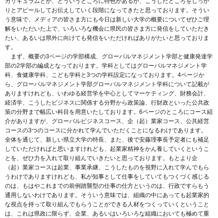
カリキュラムとか、どういうところに特色があるか、こうしたところをしっか
りとアピールしてお伝えしていく段階になってきたと思っております。そうい
う意味で、メディアの皆さま方にも今日は新しい大学の概要についてぜひご理
解をいただいた上で、いろいろな機会に県民の皆さま方に発信をしていただき
たい、あるいは県外に向けても発信をいただければありがたいと思っておりま
す。
まず、概要の3ページの学部構成、グローバルマネジメント学部と健康発達学
部の2学部の編成となっております。学科としてはグローバルマネジメント学
科、食健康学科、こども学科と3つの学科設定になっております。4ページか
ら、グローバルマネジメント学部グローバルマネジメント学科について記載が
ありますけれども、いわゆる経営学を中心としてマーケティング、財務会計、
経済学、こうしたビジネスに関係する分野から政策論、行財政といった公共政
策の分野まで幅広い科目を用意いたしております。6ページのところにコース紹
介がありますが、グローバルビジネスコース、企（起）業家コース、公共経営
コースの3つのコースに分かれて学んでいただくことになるわけであります。
全体を通じて、新しい県立大学の特長、また、後で安藤理事長予定者にも補足
していただければと思いますけれども、起業家精神をかん養していくというこ
とを、ぜひ力を入れて取り組んでいきたいと思っております。もとより企
（起）業家コースは起業、事業承継、こうしたものを視野に入れて学んでもら
うわけでありますけれども、私が知事として仕事をしていてもつくづく感じる
のは、もはやこれまでの前例踏襲型の仕事の仕方というのは、行政ですらもう
通用しないわけであります。そういう意味では、組織の中にあっても起業家的
な視点を持って取り組んでもらうことができる人材をつくっていくということ
は、これは県政に限らず、企業、あるいはいろいろな組織においても極めて重