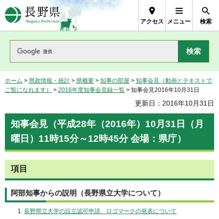
長野県Nagano Prefecture
アクセス
メニュー
検索
ホーム
>
県政情報・統計
>
県概要
>
知事の部屋
>
知事会見（動画とテキストで
ご覧になれます）
>
2016年度知事会見録一覧
> 知事会見2016年10月31日
更新日：2016年10月31日
知事会見（平成28年（2016年）10月31日（月
曜日）11時15分～12時45分 会場：県庁）
項目
阿部知事からの説明（長野県立大学について）
長野県立大学の設立認可申請、ロゴマークの発表について