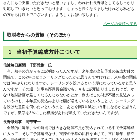
さんにもご支援いただきたいと思いますし、われわれ長野県としてもしっかり
対応していきたいと思っております。ちょっと長くなりましたけれども私ども
の方からは以上でございます。よろしくお願い致します。
ページの先頭へ戻る
取材者からの質疑（そのほか）
1 当初予算編成方針について
信濃毎日新聞 千野雅樹 氏
今、知事の方からもご説明あったんですが、来年度の当初予算の編成方針の
関係で、この2年はゼロシーリングだったかと思うんですけれど、来年度の関係
では3年ぶりになりますか、シーリングを設けるという形になっているかと思う
んですが、その辺、知事も部局長会議でも、今もご説明ありましたれけど、か
なり地財計画が厳しくなるんじゃないかとか、例えばこの財源不足の見込みっ
ていうのも、本年度の見込みよりは額が増えているということで、シーリング
を設けた意図を伺いたいというのと、あと今回3％減という形になるかと思うん
ですが、数字を3％にした根拠があれば教えていただきたいんですが。
長野県知事 阿部守一
全般的に毎年、今の時点では大きな財源不足が見込まれている中で予算編成
に入って、そして予算編成なり、実際の予算の執行を通じて、逆に毎年、積立
金、基金残高も増やしてきているというような財政運営をここしばらく続けて