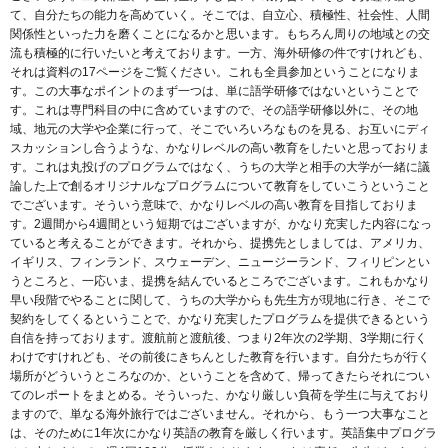
て、自分たちの能力を高めていく。そこでは、自立心、積極性、社会性、人間
関係性といった力を磨くことになるかと思います。もちろん周りの地域との交
流も積極的に行いたいと考えております。一方、海外研修の件ですけれども、
それは資料の17ページをご覧ください。これも全員参加ということになりま
す。この大事なポイントのまず一つは、単に語学研修ではないということで
す。これは専門科目の中に含めていますので、その語学研修以外に、その地
域、地元の大学や企業に行って、そこでいろいろなものを見る、お互いにディ
スカッションし合うような、かなりレベルの高い教育をしたいと思っておりま
す。これは丸投げのプログラムではなく、うちの大学と相手の大学が一緒に議
論した上で創るオリジナルなプログラムについて教育をしていこうということ
でございます。そういう意味で、かなりレベルの高い教育を目指しておりま
す。2週間から4週間という短期ではございますが、かなり充実した内容になっ
ていると考えることができます。それから、提携先としましては、アメリカ、
イギリス、フィンランド、スウェーデン、ニュージーランド、フィリピンとい
うところと、一応いま、提携を結んでいるところでございます。これもかなり
早い段階でやることに関して、うちの大学からも先生方が現地に行き、そこで
契約をしてくるということで、かなり充実したプログラムを提供できるという
自信を持っております。渡航前と渡航後、つまり2年次の2学期、3学期に行く
わけですけれども、その前後にきちんとした教育を行います。自分たちが行く
場所がどういうところなのか、ということを含めて、帰ってきたらそれについ
てのレポートをまとめる。そういった、かなり厳しい負荷を学生に与えており
ますので、単なる海外旅行ではございません。それから、もう一つ大事なこと
は、そのために1年次にかなり英語の教育を厳しく行います。英語集中プログラ