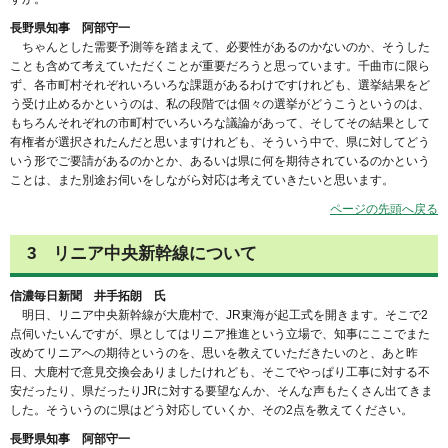
長野県知事 阿部守一
ちゃんとした需要予測等を踏まえて、必要性があるのかないのか、そうした
ことも含めて考えていただくことが重要だろうと思っています。千曲市に限ら
ず、各市町村それぞれいろいろな課題があるわけですけれども、選挙結果をど
う受け止めるかというのは、私の段階では個々の選挙がどうこうというのは、
もちろんそれぞれの市町村でいろいろな議論があって、そしてその結果として
有権者が選択されたんだと思いますけれども、そういう中で、県に対してどう
いう形でご要請があるのかとか、あるいは県に何を期待されているのかという
ことは、また別途お伺いをしながら対応は考えていきたいと思います。
ページの先頭へ戻る
3 リニア中央新幹線について
信濃毎日新聞 井手拓朗 氏
明日、リニア中央新幹線が大鹿村で、JR東海が起工式を開きます。そこで2
点伺いたいんですが、県としてはリニア推進という立場で、知事にここでまた
改めてリニアへの期待というのを、思いを教えていただきたいのと、あと昨
日、大鹿村で意見交換会ありましたけれども、そこでやっぱり工事に対する不
安だったり、県だったりJRに対する要望なんか、そんな声もたくさん出てきま
した。そういうのに県はどう対応していくか、その2点を教えてください。
長野県知事 阿部守一