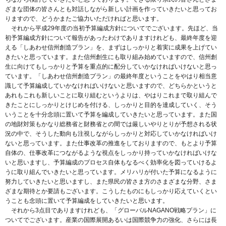
ざまな団体の皆さんとも対話しながら新しい計画を作っていきたいと思ってお
りますので、どうかまたご協力いただければと思います。
それから平成29年度の当初予算編成方針についてでございます。先ほど、当
初予算編成方針について報告があったわけでありますけれども、最終年度を迎
える「しあわせ信州創造プラン」を、まずはしっかりと着実に成果を上げてい
きたいと思っています。また信州創生にも取り組み始めていますので、信州創
生に向けてもしっかりと予算を重点的に配分していかなければいけないと思っ
ています。「しあわせ信州創造プラン」の最終年度ということをやはり相当意
識して予算編成していかなければいけないと思いますので、どちらかというと
あれもこれも新しいことに取り組むというよりは、やはりこれまで取り組んで
きたことにしっかりとけじめを付ける、しっかりと目的を達成していく、そう
いうことを十分念頭に置いて予算を編成していきたいと思っています。また国
の地財対策もかなり総務省と財務省との間では厳しいやりとりが予想される状
況の中で、そうした動向も注視しながらしっかりと対応していかなければいけ
ないと思っています。また仕事改革の推進をしておりますので、もとより予算
自体の、仕事改革につながるような視点をしっかり持っていかなければいけな
いと思いますし、予算編成のプロセス自体もなるべく効率化を図っていけるよ
うに取り組んでいきたいと思っています。メリハリが付いた予算になるように
努力していきたいと思いますし、また県民の皆さま方のさまざまな分野、さま
ざまな期待とか要請もございます。こうしたものにもしっかり応えていくとい
うことも念頭に置いて予算編成をしていきたいと思います。
それから3点目でありますけれども、「グローバルNAGANO戦略プラン」に
ついてでございます。産業の国際展開あるいは国際競争力の強化、さらには長