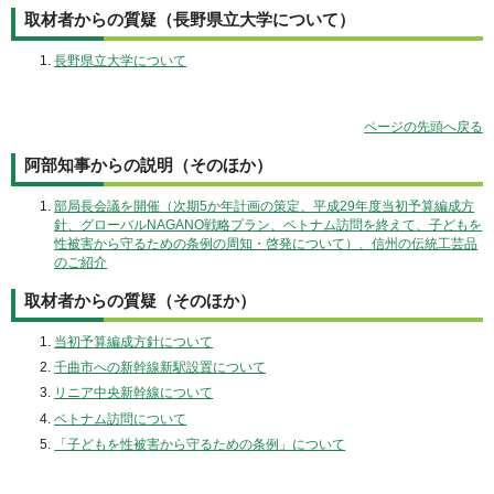
取材者からの質疑（長野県立大学について）
長野県立大学について
ページの先頭へ戻る
阿部知事からの説明（そのほか）
部局長会議を開催（次期5か年計画の策定、平成29年度当初予算編成方
針、グローバルNAGANO戦略プラン、ベトナム訪問を終えて、子どもを
性被害から守るための条例の周知・啓発について）、信州の伝統工芸品
のご紹介
取材者からの質疑（そのほか）
当初予算編成方針について
千曲市への新幹線新駅設置について
リニア中央新幹線について
ベトナム訪問について
「子どもを性被害から守るための条例」について