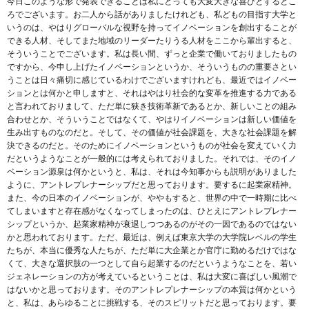
今日このような形で発表できることは私にとっても大変大きな喜びとするとこ
ろでございます。お二人から話がありましたけれども、私どもの目指す大学と
いうのは、やはりグローバルな視野を持ってイノベーションを創出することが
できる人材、そしてまた地域のリーダーたりうる人材をここから輩出すると、
そういうことでございます。私は長い間、ずっと企業で働いておりましたもの
ですから、今申し上げたイノベーションというか、そういうものの重要さとい
うことは日々痛切に感じているわけでございますけれども、最近ではイノベー
ションとは何かと申しますと、それはやはり社会的な変革を推進する力である
と言われておりまして、ただ単に狭き技術革新であるとか、新しいことの組み
合わせとか、そういうことではなくて、やはりイノベーションは新しい価値を
生み出すものなのだと。そして、その価値が社会課題を、大きな社会課題を解
決できるのだと。そのためにイノベーションというものが社会を変えていく力
だというようなことが一般的には考えられておりました。それでは、そのイノ
ベーション源泉は何かというと、私は、それは今知事からも説明がありました
ように、アントレプレナーシップだと思っております。要するに起業家精神。
また、今の日本のイノベーションが、ややもすると、世界の中で一時期に比べ
てしまいますと存在感がなくなってしまったのは、ひとえにアントレプレナー
シップというか、起業家精神が衰退しつつあるのがその一因であるのではない
かと思われております。ただ、最近は、例えば東京大学の大学院レベルの学生
たちが、本当に優秀な人たちが、ただ単に大企業とか官庁に勤めるだけではな
くて、大きな選択肢の一つとして自ら起業するのだというようなことを、若い
ジェネレーションの方が考えているということは、私は大変に喜ばしい風潮で
はないかと思っております。そのアントレプレナーシップの本質は何かという
と、私は、あらゆることに挑戦する、そのスピリットだと思っております。要