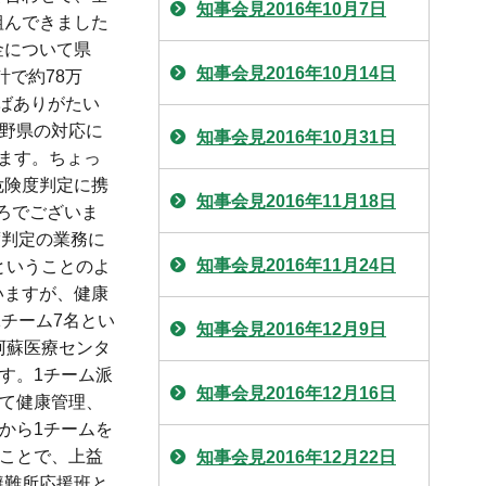
知事会見2016年10月7日
組んできました
金について県
知事会見2016年10月14日
で約78万
ばありがたい
長野県の対応に
知事会見2016年10月31日
ます。ちょっ
危険度判定に携
知事会見2016年11月18日
ころでございま
度判定の業務に
知事会見2016年11月24日
ということのよ
いますが、健康
チーム7名とい
知事会見2016年12月9日
阿蘇医療センタ
す。1チーム派
知事会見2016年12月16日
して健康管理、
から1チームを
うことで、上益
知事会見2016年12月22日
避難所応援班と