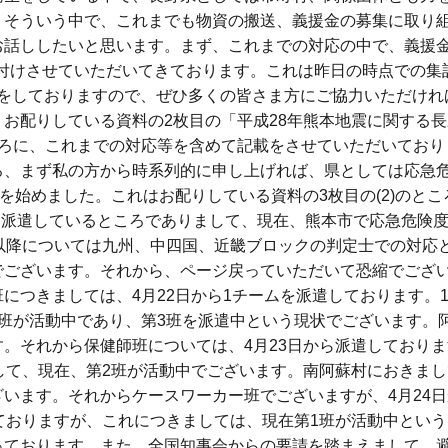
。そういう中で、これまでも物資の搬送、義援金の募集に取り
お話ししたいと思います。まず、これまでの対応の中で、義援
け付けさせていただいてきております。これは昨日の時点での集計
付けをしておりますので、ぜひ多くの皆さま方にご協力いただけれ
お配りしている資料の2枚目の「平成28年熊本地震に関する
ころに、これまでの対応等を含めて記載をさせていただいており
ろ、まず私の方から時系列的に申し上げれば、県としては応急
を始めました。これはお配りしている資料の3枚目の(2)のと
名を派遣しているところでありまして、現在、熊本市で応急危険
以降については九州、中四国、近畿ブロックの判定士での対応
でございます。それから、ページ戻っていただいて恐縮でござ
につきましては、4月22日から1チームを派遣しております。1
班が活動中であり、第3班を派遣中という現状でございます。
。それから保健師班については、4月23日から派遣しておりま
して、現在、第2班が活動中でございます。南阿蘇村におきま
います。それからケースワーカー班でございますが、4月24日
ておりますが、これにつきましては、現在第1班が活動中とい
っております。また、全国知事会からの要請を踏まえまして、