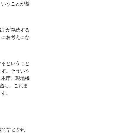
ということが基
務所が存続する
うにお考えにな
するということ
ます。そういう
、本庁、現地機
会議も、これま
ます。
数ですとか内