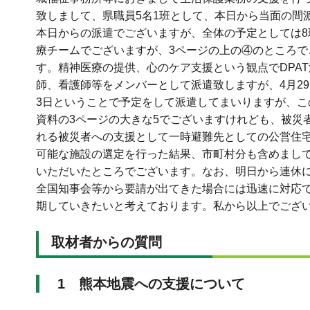
致しまして、県職員5名1班として、本日から当面の間派
本日からの派遣でございますが、全体の予定としては8
療チームでございますが、3ページの上の④のところ
す。精神医療の提供、心のケア支援という観点でDPA
師、看護師等をメンバーとして派遣致しますが、4月29
3日ということで予定をして派遣してまいりますが、こ
資料の3ページの大きな5でございますけれども、被災
れる被災者への支援として一時避難先としての公営住
可能な施設の選定を行った結果、市町村分も含めまして
いただいたところでございます。なお、明日から連休
全国知事会等から要請が出てきた場合には迅速に対応
期していきたいと考えております。私から以上でござ
取材者からの質問
1 熊本地震への支援について