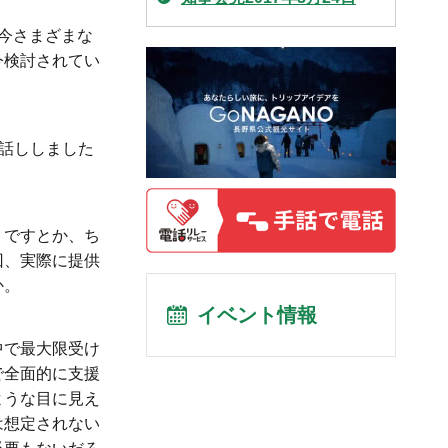
今さまざまな
今検討されてい
話ししました
りですとか、ち
回、実際に提供
か。
イベント情報
中で最大限受け
で全面的に支援
ような目に見え
は想定されない