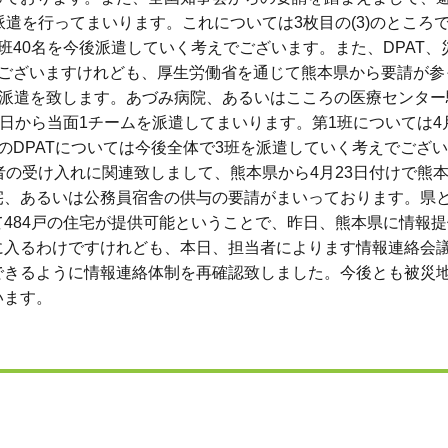
遣を行ってまいります。これについては3枚目の(3)のところ
班40名を今後派遣していく考えでございます。また、DPAT、
でございますけれども、厚生労働省を通じて熊本県から要請が参
T派遣を致します。あづみ病院、あるいはこころの医療センタ
日から当面1チームを派遣してまいります。第1班については4月
のDPATについては今後全体で3班を派遣していく考えでござ
者の受け入れに関連致しまして、熊本県から4月23日付けで熊
宅、あるいは公務員宿舎の供与の要請がまいっております。県
484戸の住宅が提供可能ということで、昨日、熊本県に情報
に入るわけですけれども、本日、担当者によります情報連絡会
できるように情報連絡体制を再確認致しました。今後とも被災
います。