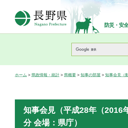
長野県Nagano Prefecture
防災・安
ホーム
>
県政情報・統計
>
県概要
>
知事の部屋
>
知事会見（
知事会見（平成28年（2016年
分 会場：県庁）