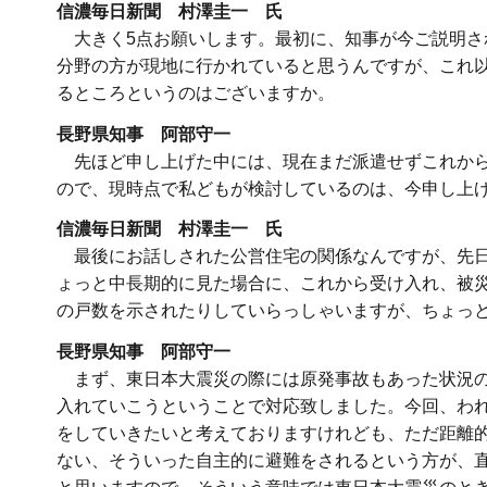
信濃毎日新聞 村澤圭一 氏
大きく5点お願いします。最初に、知事が今ご説明さ
分野の方が現地に行かれていると思うんですが、これ
るところというのはございますか。
長野県知事 阿部守一
先ほど申し上げた中には、現在まだ派遣せずこれから
ので、現時点で私どもが検討しているのは、今申し上
信濃毎日新聞 村澤圭一 氏
最後にお話しされた公営住宅の関係なんですが、先日
ょっと中長期的に見た場合に、これから受け入れ、被
の戸数を示されたりしていらっしゃいますが、ちょっ
長野県知事 阿部守一
まず、東日本大震災の際には原発事故もあった状況の
入れていこうということで対応致しました。今回、わ
をしていきたいと考えておりますけれども、ただ距離
ない、そういった自主的に避難をされるという方が、