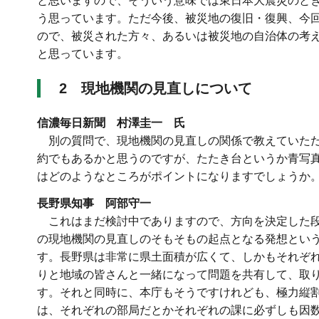
と思いますので、そういう意味では東日本大震災のと
う思っています。ただ今後、被災地の復旧・復興、今
ので、被災された方々、あるいは被災地の自治体の考
と思っています。
2 現地機関の見直しについて
信濃毎日新聞 村澤圭一 氏
別の質問で、現地機関の見直しの関係で教えていただ
約でもあるかと思うのですが、たたき台というか青写
はどのようなところがポイントになりますでしょうか
長野県知事 阿部守一
これはまだ検討中でありますので、方向を決定した段
の現地機関の見直しのそもそもの起点となる発想とい
す。長野県は非常に県土面積が広くて、しかもそれぞ
りと地域の皆さんと一緒になって問題を共有して、取
す。それと同時に、本庁もそうですけれども、極力縦
は、それぞれの部局だとかそれぞれの課に必ずしも因