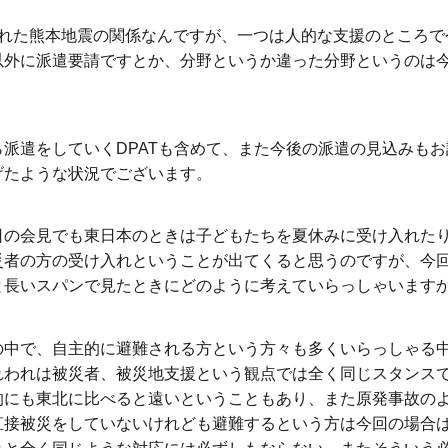
れた熊本地震の関係なんですが、一つは人的な支援のところで
以外に派遣要請ですとか、分野というか違った分野というのは
派遣をしていくDPATも含めて、また今後の派遣の見込みもお
げたような状況でございます。
の会見でも東日本のときは子どもたちを夏休みに受け入れた
災者の方の受け入れということが出てくると思うのですが、今
と長いスパンで見たときにどのように考えていらっしゃいます
中で、自主的に避難される方という方々も多くいらっしゃる
れわれは被災者、被災地支援という観点では全く同じスタンス
的にも東北に比べると遠いということもあり、また原発事故の
直接被災をしていないけれども避難するという方は今回の場合