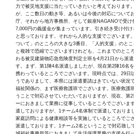
力で被災地支援に当たっていきたいと考えております
が、ここ数日の動き等、あるいは今後の対応について
庁、それから地方事務所、そして銀座NAGANOで受
7,000円の義援金が集まっています。引き続き受け
と思っております。それから人的な支援でございます。
ついて」のところの大きな3番目、「人的支援」のと
と複雑で恐縮でございますけれども、これまでのとこ
わる被災建築物応急危険度判定士班を4月21日から派遣
す。まず、第1陣4名派遣しましたが、現在第2陣16
携わっているところでございます。現時点では、29日
うでありまして、本県には派遣要請はきていない状況
福祉関係の、まず医療救護班でございます。医療救護班
うことで対応させていただいておりますが、現在、第2
ーにおきまして業務に従事しているところでございます
遣しておりますが、1チーム4名体制で派遣しておりま
家庭訪問による健康相談等を実施しているところでござ
派遣しております。1チーム2名ということで対応致し
城福祉事務所等におきまして生活保護業務の支援を行