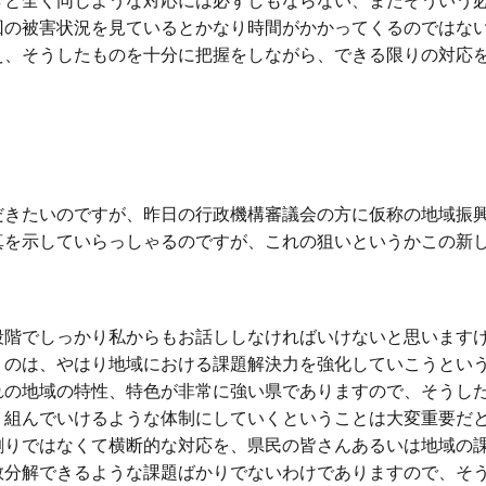
きと全く同じような対応には必ずしもならない、またそういう
回の被害状況を見ているとかなり時間がかかってくるのではな
え、そうしたものを十分に把握をしながら、できる限りの対応
きたいのですが、昨日の行政機構審議会の方に仮称の地域振
真を示していらっしゃるのですが、これの狙いというかこの新
。
階でしっかり私からもお話ししなければいけないと思います
うのは、やはり地域における課題解決力を強化していこうとい
れの地域の特性、特色が非常に強い県でありますので、そうし
り組んでいけるような体制にしていくということは大変重要だ
割りではなくて横断的な対応を、県民の皆さんあるいは地域の
数分解できるような課題ばかりでないわけでありますので、そ