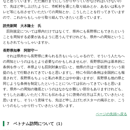
なと思っています。ただ施行までにしっかりやっていかなければいけないの
で、先ほど申し上げたように、市町村を通じた取り組みとか、あるいは私もテ
レビ等にも出させていただいての周知とか、こうしたことを行ってきています
ので、これからもしっかり取り組んでいきたいと思っています。
読売新聞 大木隆士 氏
罰則規定については県内だけではなくて、県外にも長野県にもできたという
ことを周知する必要があるように思うんですけれども、県外への周知というこ
ともされてらっしゃいますか。
長野県知事 阿部守一
それは県外から長野県に来られる方もいらっしゃるので、そういう人たちへ
の周知というのはもとより必要なのかもしれませんが、長野県以外は基本的に
条例を作って、本県よりも罰則対象が広いと。他県の方は一定程度そういう前
提のもとで行動されてきていると思いますし、特に今回の条例は全国的にも報
道されて、長野県もちょっと私の本意とはやや違いますが、長野県も他の県と
同じような条例を制定したということについては伝わってきていると思いま
す。県外への周知の徹底というのはなかなか難しい部分もありますけれども、
そうしたお越しいただく方にも伝わるように啓発の仕方は工夫していきたいと
思いますし、そういう意味でも、先ほど申し上げたポスターの掲示とか、こう
いうのもしっかり行っていきたいと思います。
ページの先頭へ戻る
7 ベトナム訪問について（1）