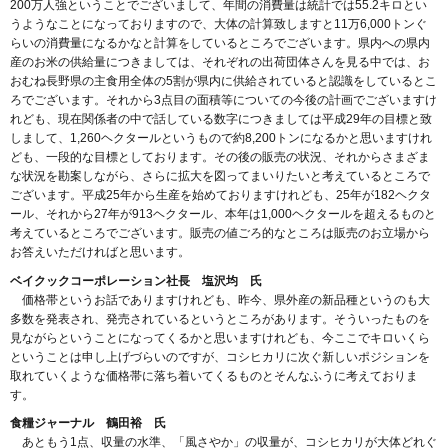
200万人強ということでございまして、年間の消費量は統計では55.2キロとい
うようなことになっておりますので、大体の計算致しますと11万6,000トンぐ
らいの消費量になるかなと計算をしているところでございます。県内への県内
産のお米の供給量につきましては、それぞれの出荷団体さんを見る中では、お
おむね長野県の主食用全体の5割が県内に供給されていると認識をしているとこ
ろでございます。それから3点目の面積等についての今後の計画でございますけ
れども、現在関係者の中で話している数字につきましては平成29年の目標と致
しまして、1,260ヘクタールというもので約8,200トンになるかと思いますけれ
ども、一段的な目標としております。その後の販売の状況、それからさまざま
な状況を勘案しながら、さらに拡大を図ってまいりたいと考えているところで
ございます。平成25年から生産を始めておりますけれども、25年が182ヘクタ
ール、それから27年が913ヘクタール、本年は1,000ヘクタールを超えるものと
考えているところでございます。販売の値ごろ的なところは販売のお立場から
お答えいただければと思います。
ベイクックコーポレーション社長 塩沢均 氏
価格帯というお話でありますけれども、昨今、県外産の新品種というのも大
多数を発表され、発売されているというところがあります。そういったものを
見ながらということになってくるかと思いますけれども、今ここでキロいくら
ということは申し上げづらいのですが、コシヒカリに次ぐ新しいポジションを
取れていくような価格帯に落ち着いてくるものとそんなふうに考えておりま
す。
食糧ジャーナル 鶴田裕 氏
あともう1点、収量の水準、「風さやか」の収量が、コシヒカリが大体どれぐ