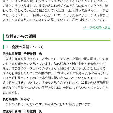
きあるいはシカ革を使ったクラフトフェアなどさまざまなイベントを企画して
いるところでありまして、多くの方に信州ジビエをさらに知っていただき、味
わって、楽しんでいただく機会にしていただければと思っております。「ジビ
エといえば信州」、「信州といえばジビエ」こうしたものがしっかり定着する
ように引き続き努力していきたいと思っています。私から以上でございます。
ページの先頭へ戻る
取材者からの質問
1 会議の公開について
信濃毎日新聞 千野雅樹 氏
先週の知事会見でもちょっと少し出たんですが、会議の公開の関係で、知事
のお考えを聞きたいと思っています。私の印象だと県が主催する会合とかが、
最近、非公開のケースというのがちょっと目に付くんじゃないかなと思って、
先週もお聞きしたリニアの関係の件、JR東海と市町村長さんたちの会合という
のは市町村長さんたちの方で非公開を望む声もあったというのもあって、その
辺は確かに理解もできるところかなと思うんですけれど、11日の地方事務所長
会議などは所長さんの方のご了解を取れば、公開にしてもいいんじゃないかと
思いますし。
長野県知事 阿部守一
所長の了解はいらないです。私が決めればいい話だと思います。
信濃毎日新聞 千野雅樹 氏