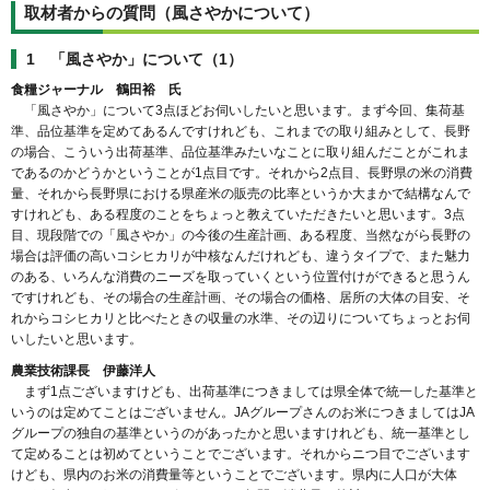
取材者からの質問（風さやかについて）
1 「風さやか」について（1）
食糧ジャーナル 鶴田裕 氏
「風さやか」について3点ほどお伺いしたいと思います。まず今回、集荷基
準、品位基準を定めてあるんですけれども、これまでの取り組みとして、長野
の場合、こういう出荷基準、品位基準みたいなことに取り組んだことがこれま
であるのかどうかということが1点目です。それから2点目、長野県の米の消費
量、それから長野県における県産米の販売の比率というか大まかで結構なんで
すけれども、ある程度のことをちょっと教えていただきたいと思います。3点
目、現段階での「風さやか」の今後の生産計画、ある程度、当然ながら長野の
場合は評価の高いコシヒカリが中核なんだけれども、違うタイプで、また魅力
のある、いろんな消費のニーズを取っていくという位置付けができると思うん
ですけれども、その場合の生産計画、その場合の価格、居所の大体の目安、そ
れからコシヒカリと比べたときの収量の水準、その辺りについてちょっとお伺
いしたいと思います。
農業技術課長 伊藤洋人
まず1点ございますけども、出荷基準につきましては県全体で統一した基準と
いうのは定めてことはございません。JAグループさんのお米につきましてはJA
グループの独自の基準というのがあったかと思いますけれども、統一基準とし
て定めることは初めてということでございます。それからニつ目でございます
けども、県内のお米の消費量等ということでございます。県内に人口が大体