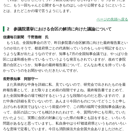
うに、もう一回ちゃんと公開するべきものはしっかり公開するようにというこ
とは、またどこかの場で言うようにします。
ページの先頭へ戻る
2 参議院選挙における合区の解消に向けた議論について
信濃毎日新聞 千野雅樹 氏
もう1点、全国知事会の方で、昨日参院選の合区解消に向けた最終報告案とい
うのが出たそうで、都道府県ごとの代表制っていうのをしっかり明記するとい
うような案が出たようなのですが、知事も7月の全国知事会議では、やっぱり合
区には違和感を持っているっていうような発言もされていますが、改めて参院
選の合区というか、知事会の最終報告案について、どんなお考えを持っている
かっていうのをお聞かせいただきたいんですが。
長野県知事 阿部守一
まだ具体的な中身を詳細に私、見ていないので、研究会で出されたものを最
終報告書として、まだ取りまとめ前の段階ですよね。最終報告書でまとめて、
また全国知事会の場で検討するというような段階のものだと思いますので、ま
だ中身の詳細を見ていないので、あんまり今回のものについてどうこうと申し
上げられる状況ではないという前提の中で、この間の福岡で全国知事会議があ
って、合区の話についても検討されたわけで、今、質問の中にも引用していた
だいたように、実際に合区の対象になった県の知事とも話をすると、いろいろ
問題があるなと思っていますし、私自身やはり47都道府県というものがいろい
ろな意味で定着しています。今日も消防操法大会全国大会ありましたけれど、