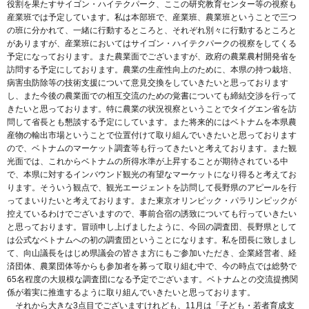
役割を果たすサイゴン・ハイテクパーク、ここの研究教育センター等の視察も
産業班では予定しています。私は本部班で、産業班、農業班ということで三つ
の班に分かれて、一緒に行動するところと、それぞれ別々に行動するところと
がありますが、産業班においてはサイゴン・ハイテクパークの視察をしてくる
予定になっております。また農業面でございますが、政府の農業農村開発省を
訪問する予定にしております。農業の生産性向上のために、本県の持つ栽培、
病害虫防除等の技術支援について意見交換をしていきたいと思っております
し、また今後の農業面での相互交流のための覚書についても締結交渉を行って
きたいと思っております。特に農業の状況視察ということでタイグエン省を訪
問して省長とも懇談する予定にしています。また将来的にはベトナムを本県農
産物の輸出市場ということで位置付けて取り組んでいきたいと思っております
ので、ベトナムのマーケット調査等も行ってきたいと考えております。また観
光面では、これからベトナムの所得水準が上昇することが期待されている中
で、本県に対するインバウンド観光の有望なマーケットになり得ると考えてお
ります。そういう観点で、観光エージェントを訪問して長野県のアピールを行
ってまいりたいと考えております。また東京オリンピック・パラリンピックが
控えているわけでございますので、事前合宿の誘致についても行っていきたい
と思っております。冒頭申し上げましたように、今回の調査団、長野県として
は公式なベトナムへの初の調査団ということになります。私を団長に致しまし
て、向山議長をはじめ県議会の皆さま方にもご参加いただき、企業経営者、経
済団体、農業団体等からも参加者を募って取り組む中で、今の時点では総勢で
65名程度の大規模な調査団になる予定でございます。ベトナムとの交流提携関
係が着実に推進するように取り組んでいきたいと思っております。
それから大きな3点目でございますけれども、11月は「子ども・若者育成支