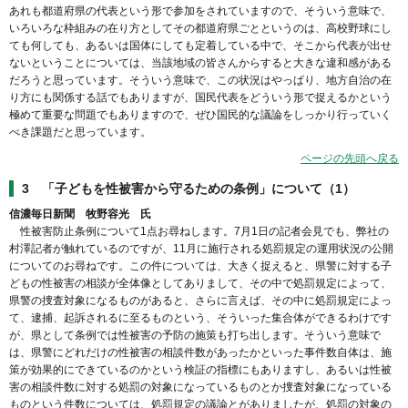
あれも都道府県の代表という形で参加をされていますので、そういう意味で、
いろいろな枠組みの在り方としてその都道府県ごとというのは、高校野球にし
ても何しても、あるいは国体にしても定着している中で、そこから代表が出せ
ないということについては、当該地域の皆さんからすると大きな違和感がある
だろうと思っています。そういう意味で、この状況はやっぱり、地方自治の在
り方にも関係する話でもありますが、国民代表をどういう形で捉えるかという
極めて重要な問題でもありますので、ぜひ国民的な議論をしっかり行っていく
べき課題だと思っています。
ページの先頭へ戻る
3 「子どもを性被害から守るための条例」について（1）
信濃毎日新聞 牧野容光 氏
性被害防止条例について1点お尋ねします。7月1日の記者会見でも、弊社の
村澤記者が触れているのですが、11月に施行される処罰規定の運用状況の公開
についてのお尋ねです。この件については、大きく捉えると、県警に対する子
どもの性被害の相談が全体像としてありまして、その中で処罰規定によって、
県警の捜査対象になるものがあると、さらに言えば、その中に処罰規定によっ
て、逮捕、起訴されるに至るものという、そういった集合体ができるわけです
が、県として条例では性被害の予防の施策も打ち出します。そういう意味で
は、県警にどれだけの性被害の相談件数があったかといった事件数自体は、施
策が効果的にできているのかという検証の指標にもありますし、あるいは性被
害の相談件数に対する処罰の対象になっているものとか捜査対象になっている
ものという件数については、処罰規定の議論とがありましたが、処罰の対象の