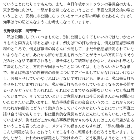
ていうことになりますもんね。また、今日午後ホストタウンの委員会の方も、
東京五輪に向けた、一部が非公開になるということで、率直な意見交換の場と
いうことで、安易に非公開になっているケースが私の印象ではあるんですが、
知事はその辺どんなふうにお考えになっていますか。
長野県知事 阿部守一
私は公開にしていくべきものと、別に公開しなくてもいいのではないかとい
うものと両方あり得ると思います。例えば中の打ち合せを、例えば意思形成過
程のところで、例えば報道の皆さんに公開して、まだ全然意思決定されていな
いようなことが、あたかも誰かが意見を言ったことがそっちの方向になりそう
だみたいな話で報道されると、県全体として統制がきかない、われわれ県とし
て決定したこと、方向性が固まったことについては、もちろんいろいろな形
で、例えば先ほどの性被害の条例についてアピールしていかなければいけない
し、お知らせしていかなければいけないですけれども、例えば、私は毎日打ち
合せをしていますけれども、私が毎日打ち合せをしているようなものを公開す
るべきかどうかと言われれば、それはそこまでやる必要ないだろうなと私は思
っていますが、そうではないというご意見があれば今日の皆さんからお聞かせ
いただきたいと思いますし、地方事務所長との会合というのは、これからのわ
れわれが内部的にどういう動き方をしていくべきかということについて率直に
語り合う場であります。私は批判的な意見もどんどん出してもらいたいと思っ
ていますが、例えばどこかの地方事務所長が今のやり方にはこんな問題がある
ということを言ったときに、メディアの皆さんからすれば、「県の組織には、
こんな問題がある」とおそらくそこを中心に報道されるだろうと思います。し
かしながら、われわれが課題として受け止めて、どう改善しようかということ