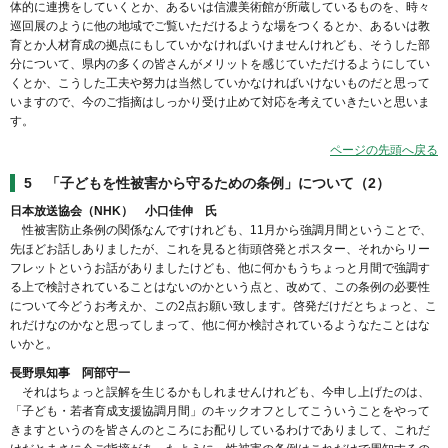
体的に連携をしていくとか、あるいは信濃美術館が所蔵しているものを、時々
巡回展のように他の地域でご覧いただけるような場をつくるとか、あるいは教
育とか人材育成の拠点にもしていかなければいけませんけれども、そうした部
分について、県内の多くの皆さんがメリットを感じていただけるようにしてい
くとか、こうした工夫や努力は当然していかなければいけないものだと思って
いますので、今のご指摘はしっかり受け止めて対応を考えていきたいと思いま
す。
ページの先頭へ戻る
5 「子どもを性被害から守るための条例」について（2）
日本放送協会（NHK） 小口佳伸 氏
性被害防止条例の関係なんですけれども、11月から強調月間ということで、
先ほどお話しありましたが、これを見ると街頭啓発とポスター、それからリー
フレットというお話がありましたけども、他に何かもうちょっと月間で強調す
る上で検討されていることはないのかという点と、改めて、この条例の必要性
について今どうお考えか、この2点お願い致します。啓発だけだとちょっと、こ
れだけなのかなと思ってしまって、他に何か検討されているようなたことはな
いかと。
長野県知事 阿部守一
それはちょっと誤解を生じるかもしれませんけれども、今申し上げたのは、
「子ども・若者育成支援協調月間」のキックオフとしてこういうことをやって
きますというのを皆さんのところにお配りしているわけでありまして、これだ