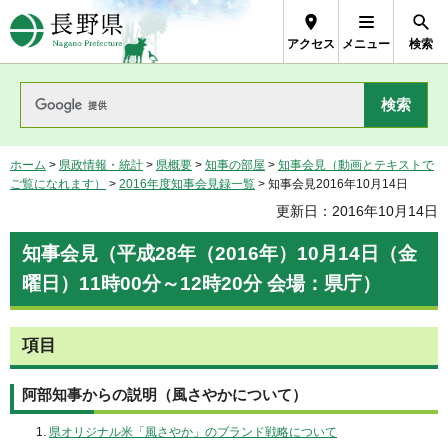
長野県Nagano Prefecture
アクセス
メニュー
検索
ホーム
>
県政情報・統計
>
県概要
>
知事の部屋
>
知事会見（動画とテキストで
ご覧になれます）
>
2016年度知事会見録一覧
> 知事会見2016年10月14日
更新日：2016年10月14日
知事会見（平成28年（2016年）10月14日（金
曜日）11時00分～12時20分 会場：県庁）
項目
阿部知事からの説明（風さやかについて）
県オリジナル米「風さやか」のブランド戦略について