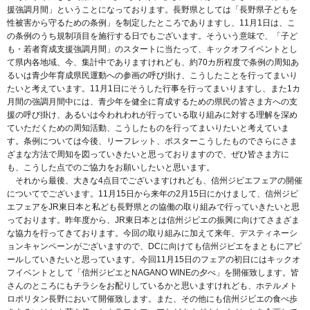
援強調月間」ということになっております。長野県としては「長野県子どもを
性被害から守るための条例」を制定したところでありますし、11月1日は、こ
の条例のうち規制項目を施行する日でもございます。そういう意味で、「子ど
も・若者育成支援強調月間」のスタートに当たって、キックオフイベントとし
て県内各地域、今、集計中でありますけれども、約70カ所程度で条例の周知あ
るいは青少年育成県民運動への参画の呼び掛け、こうしたことを行ってまいり
たいと考えています。11月1日にそうした行事を行ってまいりますし、また1カ
月間の強調月間中には、青少年を健全に育成するための県民の皆さま方への支
援の呼び掛け、あるいは今われわれが行っている取り組みに対する理解を深め
ていただくための周知活動、こうしたものを行ってまいりたいと考えていま
す。条例については今後、リーフレット、ポスターこうしたものでさらにさま
ざまな方法で周知を図っていきたいと思っておりますので、ぜひ皆さま方に
も、こうした点でのご協力をお願いしたいと思います。
それから最後、大きな4点目でございますけれども、信州ジビエフェアの開催
についてでございます。11月15日から来年の2月15日にかけまして、信州ジビ
エフェアをJR東日本と私ども長野県との協働の取り組みで行っていきたいと思
っております。昨年度から、JR東日本とは信州ジビエの振興に向けてさまざま
な協力を行ってきております。今回の取り組みに加えて来年、デスティネーシ
ョンキャンペーンがございますので、DCに向けても信州ジビエをまともにアピ
ールしていきたいと思っています。今回11月15日のフェアの初日にはキックオ
フイベントとして「信州ジビエとNAGANO WINEの夕べ」を開催致します。皆
さんのところにもチラシをお配りしているかと思いますけれども、ホテルメト
ロポリタン長野において開催致します。また、その他にも信州ジビエの食べ歩