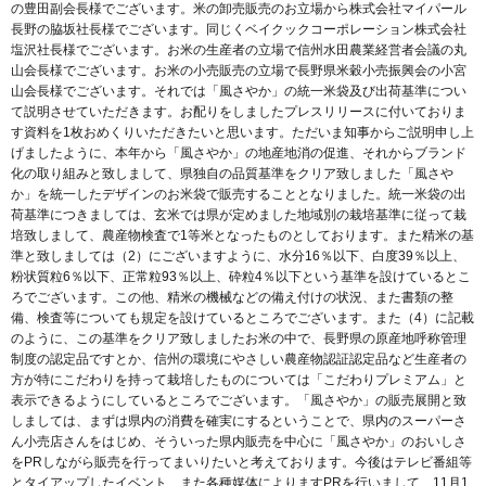
の豊田副会長様でございます。米の卸売販売のお立場から株式会社マイパール
長野の脇坂社長様でございます。同じくベイクックコーポレーション株式会社
塩沢社長様でございます。お米の生産者の立場で信州水田農業経営者会議の丸
山会長様でございます。お米の小売販売の立場で長野県米穀小売振興会の小宮
山会長様でございます。それでは「風さやか」の統一米袋及び出荷基準につい
て説明させていただきます。お配りをしましたプレスリリースに付いておりま
す資料を1枚おめくりいただきたいと思います。ただいま知事からご説明申し上
げましたように、本年から「風さやか」の地産地消の促進、それからブランド
化の取り組みと致しまして、県独自の品質基準をクリア致しました「風さや
か」を統一したデザインのお米袋で販売することとなりました。統一米袋の出
荷基準につきましては、玄米では県が定めました地域別の栽培基準に従って栽
培致しまして、農産物検査で1等米となったものとしております。また精米の基
準と致しましては（2）にございますように、水分16％以下、白度39％以上、
粉状質粒6％以下、正常粒93％以上、砕粒4％以下という基準を設けているとこ
ろでございます。この他、精米の機械などの備え付けの状況、また書類の整
備、検査等についても規定を設けているところでございます。また（4）に記載
のように、この基準をクリア致しましたお米の中で、長野県の原産地呼称管理
制度の認定品ですとか、信州の環境にやさしい農産物認証認定品など生産者の
方が特にこだわりを持って栽培したものについては「こだわりプレミアム」と
表示できるようにしているところでございます。「風さやか」の販売展開と致
しましては、まずは県内の消費を確実にするということで、県内のスーパーさ
ん小売店さんをはじめ、そういった県内販売を中心に「風さやか」のおいしさ
をPRしながら販売を行ってまいりたいと考えております。今後はテレビ番組等
とタイアップしたイベント、また各種媒体によりますPRを行いまして、11月1