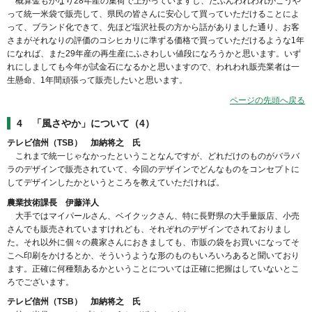
概算金もかなり28年産の集荷で上がっていますし、たぶんわれわれがこうや
って統一米袋で販売して、県民の皆さんに安心して買っていただけることによ
って、ブランド化できて、先ほど塩沢社長の方から話がありました通り、お客
さまがそれなりの評価のコシヒカリに準ずる価格で買っていただけるような1年
になれば、また29年産の再生産にふさわしい値段になろうかと思います。いず
れにしましても今年が試金石になるかと思いますので、われわれ販売業者は一
生懸命、1年間頑張って販売したいと思います。
ページの先頭へ戻る
4 「風さやか」について（4）
テレビ信州（TSB） 加納将之 氏
これまで統一じゃなかったということなんですが、どれだけのものがバラバ
ラのデザインで販売されていて、今回のデザインでどんなものをコンセプトに
してデザインしたかというところを教えていただければ。
農業技術課長 伊藤洋人
大手ではマイパールさん、ベイクックさん、特に長野県の大手量販店、小売
さんでも販売されていますけれども、それぞれのデザインでされておりまし
た。それ以外に個々の農家さんにおきましても、市販の袋をお買いになってそ
こへ印刷をかけるとか、そういうような形のものもいろいろあると聞いており
ます。正確に何種類あるかということについては正確に把握はしていないとこ
ろでございます。
テレビ信州（TSB） 加納将之 氏