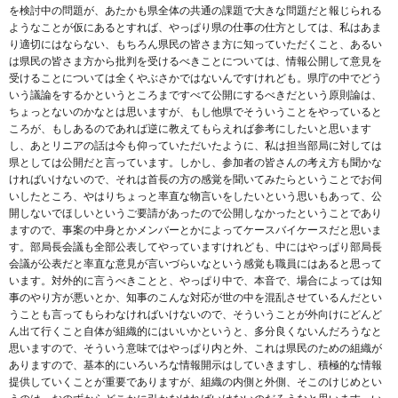
を検討中の問題が、あたかも県全体の共通の課題で大きな問題だと報じられる
ようなことが仮にあるとすれば、やっぱり県の仕事の仕方としては、私はあま
り適切にはならない、もちろん県民の皆さま方に知っていただくこと、あるい
は県民の皆さま方から批判を受けるべきことについては、情報公開して意見を
受けることについては全くやぶさかではないんですけれども。県庁の中でどう
いう議論をするかというところまですべて公開にするべきだという原則論は、
ちょっとないのかなとは思いますが、もし他県でそういうことをやっていると
ころが、もしあるのであれば逆に教えてもらえれば参考にしたいと思います
し、あとリニアの話は今も仰っていただいたように、私は担当部局に対しては
県としては公開だと言っています。しかし、参加者の皆さんの考え方も聞かな
ければいけないので、それは首長の方の感覚を聞いてみたらということでお伺
いしたところ、やはりちょっと率直な物言いをしたいという思いもあって、公
開しないでほしいというご要請があったので公開しなかったということであり
ますので、事案の中身とかメンバーとかによってケースバイケースだと思いま
す。部局長会議も全部公表してやっていますけれども、中にはやっぱり部局長
会議が公表だと率直な意見が言いづらいなという感覚も職員にはあると思って
います。対外的に言うべきことと、やっぱり中で、本音で、場合によっては知
事のやり方が悪いとか、知事のこんな対応が世の中を混乱させているんだとい
うことも言ってもらわなければいけないので、そういうことが外向けにどんど
ん出て行くこと自体が組織的にはいいかというと、多分良くないんだろうなと
思いますので、そういう意味ではやっぱり内と外、これは県民のための組織が
ありますので、基本的にいろいろな情報開示はしていきますし、積極的な情報
提供していくことが重要でありますが、組織の内側と外側、そこのけじめとい