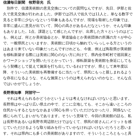
信濃毎日新聞 牧野容光 氏
別件で、信濃美術館の意見交換についての質問なんですが、先日、伊那と佐
久で意見交換が行われました。伊那では25人で佐久では11人と。単なる数字で
見ると非常に少ないなという印象もあるんですが、現場を取材した印象では、
非常に盛んに意見が出ていて、関心の高さがあるんだなというか、そんな印象
もありました。1点、課題として感じたんですが、出席した方々というのはどこ
も、例えば、何とか美術協会とか、華道協会とか美術団体の所属の方々が中心
で、一般県民といいますか、美術館に日頃から触れていらっしゃる方というの
はあまり来ていない印象だったんですけれども、今後、例えば鳥取県が美術館
を移転新築する際には美術に関心のない方に向けて、県内全市町村で巡回展と
かワークショップを開いたりとかっていう、移転新築を美術館を身近にしても
らう契機として捉えて施策を打ち出しているわけですが、県として来年度以
降、そういった美術館を再整備するに当たって、県民にもっと親しまれるよう
な存在になるような、そんな施策というのは考えられないのかなと。そんな点
ではいかがでしょうか。
長野県知事 阿部守一
それは考えられるかどうかというよりは考えなければいけないと思います。
長野県はやっぱり広い県土の中で、どこに立地しても、そこから遠いところの
住民からするとなかなかあまり関心を持っていただけなかったり、関係ないと
感じられてしまいがちであります。そういう意味で、今回の美術館の話も、私
は長野市あるいは長野市周辺部だけではなくて、県民の皆さんにメリットを感
じていただけるような取り組みを行っていかなければいけないだろうと思いま
す。それは県内にも多くの美術館がありますので、そういうところともっと具