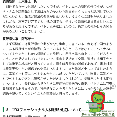
読売新聞 大木隆士 氏
別件でもう一つお聞きしたいんですが、ベトナムへの訪問の件ですが、なぜ
ベトナムを訪問先として選ばれたのかという理由をもうちょっと説明していた
だけないかと。先ほど経済の発展が目覚しいというようなご説明がありました
けれども、東南アジアですと、他の国でも、そういう経済発展目覚ましいとこ
ろがあると思うんですが、ベトナムを選ばれたのは、長野との何かしらの関係
があるということでしょうか。
長野県知事 阿部守一
まず経済的には長野県の企業がかなり進出してきている。例えば中国のよう
に、ある程度進出が成熟期に入っているようなところではなくて、ベトナムに
ついてまだまだこれから経済的にも発展し、所得水準も向上していくだろうと
いうことが見込まれておりますので、将来を見据えて交流、連携する相手先と
しては重要な地域だと思っています。例えば農産物の関係であれば、川上村等
は農業実習生との関係での交流もありますし、また先ほど申し上げましたよう
に、工業メッセ等にもベトナムからもお越しいただいており、昨日も工業メッ
セでベトナムの方とも懇談させいただきましたけれども、長野県に対する期待
もありますし、長野県から見たときに農産物の将来的な市場、ベトナムはTPP
参加国でもありますので、将来的なことを考えたときにはしっかりとした連携
関係を築いていくということが重要だと思っています。
ページの先頭へ戻る
8 プロフェッショナル人材戦略拠点について
日本経済新聞 白岩ひおな 氏