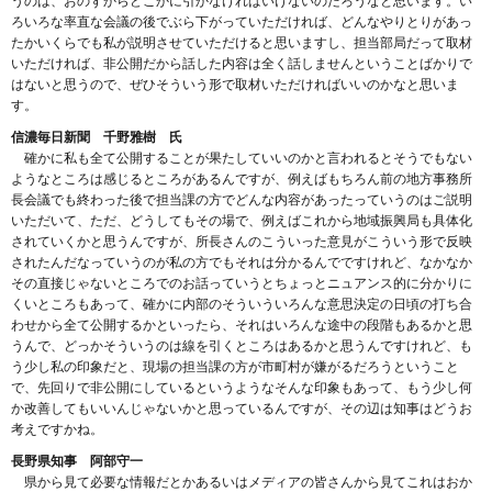
うのは、おのずからどこかに引かなければいけないのだろうなと思います。い
ろいろな率直な会議の後でぶら下がっていただければ、どんなやりとりがあっ
たかいくらでも私が説明させていただけると思いますし、担当部局だって取材
いただければ、非公開だから話した内容は全く話しませんということばかりで
はないと思うので、ぜひそういう形で取材いただければいいのかなと思いま
す。
信濃毎日新聞 千野雅樹 氏
確かに私も全て公開することが果たしていいのかと言われるとそうでもない
ようなところは感じるところがあるんですが、例えばもちろん前の地方事務所
長会議でも終わった後で担当課の方でどんな内容があったっていうのはご説明
いただいて、ただ、どうしてもその場で、例えばこれから地域振興局も具体化
されていくかと思うんですが、所長さんのこういった意見がこういう形で反映
されたんだなっていうのが私の方でもそれは分かるんでですけれど、なかなか
その直接じゃないところでのお話っていうとちょっとニュアンス的に分かりに
くいところもあって、確かに内部のそういういろんな意思決定の日頃の打ち合
わせから全て公開するかといったら、それはいろんな途中の段階もあるかと思
うんで、どっかそういうのは線を引くところはあるかと思うんですけれど、も
う少し私の印象だと、現場の担当課の方が市町村が嫌がるだろうということ
で、先回りで非公開にしているというようなそんな印象もあって、もう少し何
か改善してもいいんじゃないかと思っているんですが、その辺は知事はどうお
考えですかね。
長野県知事 阿部守一
県から見て必要な情報だとかあるいはメディアの皆さんから見てこれはおか