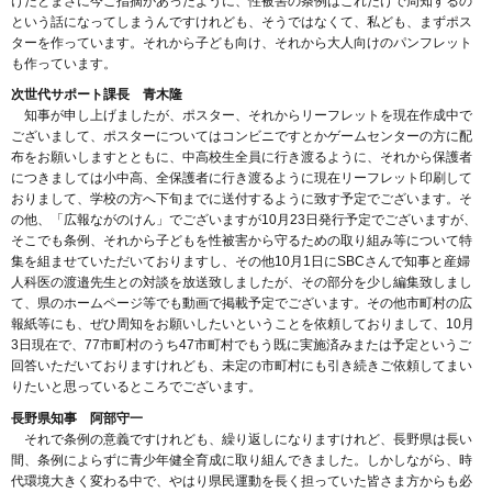
けだとまさに今ご指摘があったように、性被害の条例はこれだけで周知するの
という話になってしまうんですけれども、そうではなくて、私ども、まずポス
ターを作っています。それから子ども向け、それから大人向けのパンフレット
も作っています。
次世代サポート課長 青木隆
知事が申し上げましたが、ポスター、それからリーフレットを現在作成中で
ございまして、ポスターについてはコンビニですとかゲームセンターの方に配
布をお願いしますとともに、中高校生全員に行き渡るように、それから保護者
につきましては小中高、全保護者に行き渡るように現在リーフレット印刷して
おりまして、学校の方へ下旬までに送付するように致す予定でございます。そ
の他、「広報ながのけん」でございますが10月23日発行予定でございますが、
そこでも条例、それから子どもを性被害から守るための取り組み等について特
集を組ませていただいておりますし、その他10月1日にSBCさんで知事と産婦
人科医の渡邉先生との対談を放送致しましたが、その部分を少し編集致しまし
て、県のホームページ等でも動画で掲載予定でございます。その他市町村の広
報紙等にも、ぜひ周知をお願いしたいということを依頼しておりまして、10月
3日現在で、77市町村のうち47市町村でもう既に実施済みまたは予定というご
回答いただいておりますけれども、未定の市町村にも引き続きご依頼してまい
りたいと思っているところでございます。
長野県知事 阿部守一
それで条例の意義ですけれども、繰り返しになりますけれど、長野県は長い
間、条例によらずに青少年健全育成に取り組んできました。しかしながら、時
代環境大きく変わる中で、やはり県民運動を長く担っていた皆さま方からも必