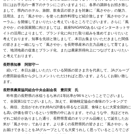
日にはお手元の一番下のチラシにございますように、各界の講師をお招き致し
まして、県内のホテル、旅館、飲食店の皆さまを対象に「風さやか」の魅力、
活用法、また「風さやか」を使った創作料理など紹介致します「風さやかフォ
ーラム」を開催してまいりたいと考えているところでございます。さらに「風
さやか」の全国展開に向けましては、銀座NAGANOあるいはインターネットサ
イトの活用によりまして、ブランド化に向けた取り組みを進めてまいりたいと
考えております。知事を先頭と致しまして、本日お集まりいただきました関係
の皆さまと一緒になって「風さやか」を長野県産米の主力品種として育てまし
て、地消地産の促進とブランド化、または農家所得向上につなげてまいりたい
と考えております。
長野県知事 阿部守一
続いて、本日お越しいただいている関係の皆さま方を代表して、JAグループ
の豊田副会長から少しコメントいただければと思います。よろしくお願い致し
ます。
長野県農業協同組合中央会副会長 豊田実 氏
昨年度の長野県の水稲うるち米の1等比率が96％ということでございまし
て、全国第1位でございました。加えて、穀物検定協会の食味のランキングで
も、南信、北信がそれぞれ特Aの評価を得るなど品質、食味ともに大変全国的に
も高い評価を得ているという情勢の中にあります。そのような中、先ほどそれ
ぞれご紹介がありました通り、長野県育成のオリジナル品種として誕生したお
米が「風さやか」であります。より多くの長野県民の皆さまに「風さやか」を
お届けできることをJAグループとしても大変うれしく思っているところでござ