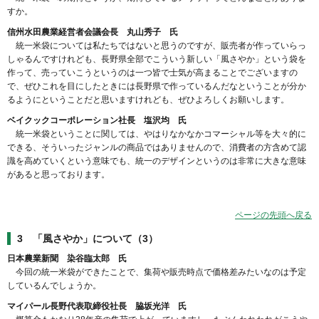
すか。
信州水田農業経営者会議会長 丸山秀子 氏
統一米袋については私たちではないと思うのですが、販売者が作っていらっ
しゃるんですけれども、長野県全部でこういう新しい「風さやか」という袋を
作って、売っていこうというのは一つ皆で士気が高まることでございますの
で、ぜひこれを目にしたときには長野県で作っているんだなということが分か
るようにということだと思いますけれども、ぜひよろしくお願いします。
ベイクックコーポレーション社長 塩沢均 氏
統一米袋ということに関しては、やはりなかなかコマーシャル等を大々的に
できる、そういったジャンルの商品ではありませんので、消費者の方含めて認
識を高めていくという意味でも、統一のデザインというのは非常に大きな意味
があると思っております。
ページの先頭へ戻る
3 「風さやか」について（3）
日本農業新聞 染谷臨太郎 氏
今回の統一米袋ができたことで、集荷や販売時点で価格差みたいなのは予定
しているんでしょうか。
マイパール長野代表取締役社長 脇坂光洋 氏