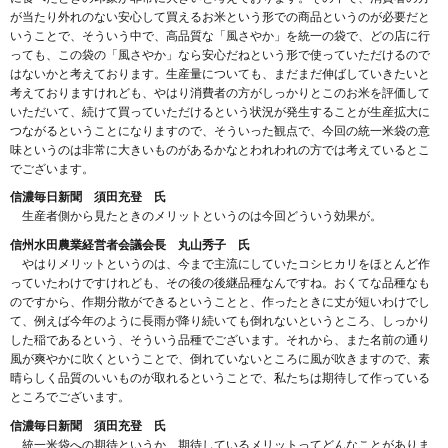
が当たり外れのない安心して買えるお米という形での商品というのが必要だと
いうことで、そういう中で、高品質な「風さやか」を統一の袋で、どの店に行
っても、この袋の「風さやか」なら安心だねという形で使っていただけるので
はないかと考えております。生産量についても、まだまだ伸ばしていきたいと
考えておりますけれども、やはり消費者の方がしっかりとこのお米を評価して
いただいて、続けて買っていただけるという状況が発生することが生産拡大に
つながるということになりますので、そういった観点で、今回の統一米袋の意
味というのは非常に大きいものがあるかなとわれわれの方では考えているとこ
でございます。
信濃毎日新聞 須田充登 氏
生産者側から見たときのメリットというのは今回どういう効果が。
信州水田農業経営者会議会長 丸山秀子 氏
やはりメリットというのは、今まで主流にしていたコシヒカリをほとんど作
っていたわけですけれども、その後の後継品種なんですね。おくてな品種なも
のですから、作期分散ができるということと、作ったときに丈が短いわけでし
て、例えば今年のように長雨が降り続いても倒れないというところ、しっかり
した稲であるという、そういう品種でございます。それから、また名前の通り
風が爽やかに吹くということで、倒れていないところに風が吹きますので、素
晴らしく品質のいいものが取れるということで、私たちは期待して作っている
ところでございます。
信濃毎日新聞 須田充登 氏
統一米袋への期待というか、期待しているメリットってどんなことがありま