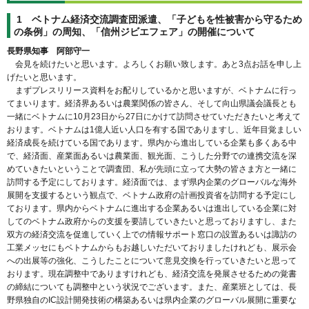
1 ベトナム経済交流調査団派遣、「子どもを性被害から守るため
の条例」の周知、「信州ジビエフェア」の開催について
長野県知事 阿部守一
会見を続けたいと思います。よろしくお願い致します。あと3点お話を申し上
げたいと思います。
まずプレスリリース資料をお配りしているかと思いますが、ベトナムに行っ
てまいります。経済界あるいは農業関係の皆さん、そして向山県議会議長とも
一緒にベトナムに10月23日から27日にかけて訪問させていただきたいと考えて
おります。ベトナムは1億人近い人口を有する国でありますし、近年目覚ましい
経済成長を続けている国であります。県内から進出している企業も多くある中
で、経済面、産業面あるいは農業面、観光面、こうした分野での連携交流を深
めていきたいということで調査団、私が先頭に立って大勢の皆さま方と一緒に
訪問する予定にしております。経済面では、まず県内企業のグローバルな海外
展開を支援するという観点で、ベトナム政府の計画投資省を訪問する予定にし
ております。県内からベトナムに進出する企業あるいは進出している企業に対
してのベトナム政府からの支援を要請していきたいと思っておりますし、また
双方の経済交流を促進していく上での情報サポート窓口の設置あるいは諏訪の
工業メッセにもベトナムからもお越しいただいておりましたけれども、展示会
への出展等の強化、こうしたことについて意見交換を行っていきたいと思って
おります。現在調整中でありますけれども、経済交流を発展させるための覚書
の締結についても調整中という状況でございます。また、産業班としては、長
野県独自のIC設計開発技術の構築あるいは県内企業のグローバル展開に重要な