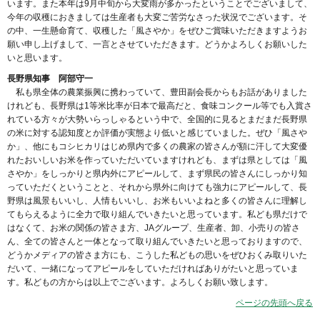
います。また本年は9月中旬から大変雨が多かったということでございまして、
今年の収穫におきましては生産者も大変ご苦労なさった状況でございます。そ
の中、一生懸命育て、収穫した「風さやか」をぜひご賞味いただきますようお
願い申し上げまして、一言とさせていただきます。どうかよろしくお願いした
いと思います。
長野県知事 阿部守一
私も県全体の農業振興に携わっていて、豊田副会長からもお話がありました
けれども、長野県は1等米比率が日本で最高だと、食味コンクール等でも入賞さ
れている方々が大勢いらっしゃるという中で、全国的に見るとまだまだ長野県
の米に対する認知度とか評価が実態より低いと感じていました。ぜひ「風さや
か」、他にもコシヒカリはじめ県内で多くの農家の皆さんが額に汗して大変優
れたおいしいお米を作っていただいていますけれども、まずは県としては「風
さやか」をしっかりと県内外にアピールして、まず県民の皆さんにしっかり知
っていただくということと、それから県外に向けても強力にアピールして、長
野県は風景もいいし、人情もいいし、お米もいいよねと多くの皆さんに理解し
てもらえるように全力で取り組んでいきたいと思っています。私ども県だけで
はなくて、お米の関係の皆さま方、JAグループ、生産者、卸、小売りの皆さ
ん、全ての皆さんと一体となって取り組んでいきたいと思っておりますので、
どうかメディアの皆さま方にも、こうした私どもの思いをぜひおくみ取りいた
だいて、一緒になってアピールをしていただければありがたいと思っていま
す。私どもの方からは以上でございます。よろしくお願い致します。
ページの先頭へ戻る