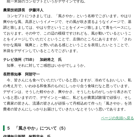
統一米袋のコンセプトというかデザインですね。
農業技術課長 伊藤洋人
コンセプトにつきましては、「風さやか」という名称でございます。やはり
爽やかな風、高原というイメージで、その風が吹き渡るようなイメージで、基
調と致しましては、やはり空ということをイメージ致しまして青をベースにし
ております。その中で、この辺の模様ですけれども、風が動いているというこ
とをイメージしていただくということで、左側のところにありますが、「さわ
やかな風味 颯爽と」と勢いのある感じということを表現したいとうことで、
米袋をデザインしているところでございます。
テレビ信州（TSB） 加納将之 氏
知事、それに対してご感想はいかがでしょうか。
長野県知事 阿部守一
今、皆さんにも食べていただいていると思いますが、冷めてもおいしい、私
の考え方で、いわゆる和食系のものにしっかり合う食味だなと思っています。
デザインは、そうした軽やかさ、爽やかさ、そうしたものがしっかり表されて
いると思いますので、デザインと一緒に、私どもが農業試験場で頑張り、そし
て農家の皆さん、流通の皆さんが頑張って丹精込めて作った「風さやか」を消
費者の皆さんにしっかりお届けしていきたいなとそういう思いであります。
ページの先頭へ戻る
5 「風さやか」について（5）
信濃毎日新聞 牧野容光 氏