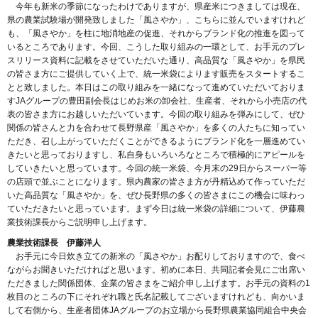
今年も新米の季節になったわけでありますが、県産米につきましては現在、
県の農業試験場が開発致しました「風さやか」、こちらに並んでいますけれど
も、「風さやか」を柱に地消地産の促進、それからブランド化の推進を図って
いるところであります。今回、こうした取り組みの一環として、お手元のプレ
スリリース資料に記載をさせていただいた通り、高品質な「風さやか」を県民
の皆さま方にご提供していく上で、統一米袋によります販売をスタートするこ
とと致しました。本日はこの取り組みを一緒になって進めていただいておりま
すJAグループの豊田副会長はじめお米の卸会社、生産者、それから小売店の代
表の皆さま方にお越しいただいています。今回の取り組みを弾みにして、ぜひ
関係の皆さんと力を合わせて長野県産「風さやか」を多くの人たちに知ってい
ただき、召し上がっていただくことができるようにブランド化を一層進めてい
きたいと思っておりますし、私自身もいろいろなところで積極的にアピールを
していきたいと思っています。今回の統一米袋、今月末の29日からスーパー等
の店頭で並ぶことになります。県内農家の皆さま方が丹精込めて作っていただ
いた高品質な「風さやか」を、ぜひ長野県の多くの皆さまにこの機会に味わっ
ていただきたいと思っています。まず今日は統一米袋の詳細について、伊藤農
業技術課長からご説明申し上げます。
農業技術課長 伊藤洋人
お手元に今日炊き立ての新米の「風さやか」お配りしておりますので、食べ
ながらお聞きいただければと思います。初めに本日、共同記者会見にご出席い
ただきました関係団体、企業の皆さまをご紹介申し上げます。お手元の資料の1
枚目のところの下にそれぞれ職と氏名記載してございますけれども、向かいま
して右側から、生産者団体JAグループのお立場から長野県農業協同組合中央会