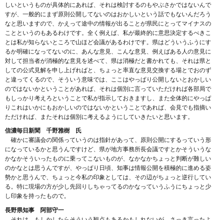
しいというものが具体的にあれば、それは検討するのもやぶさかではないんで
すが、一般的にまず原則公開してないのはおかしいという話でもないんだろう
なと思いますので、かえって途中の情報が出ることが県民にとってマイナスの
ことというのもあるわけです。全く例えば、私が最終的に意思決定するべきこ
とは私が知らないところで山ほど会議があるわけです。県はどういうふうにす
るか明確になってないのに、あんな意見、こんな意見、例えばある人の意見に
対して担当者が消極的な意見を述べて、県は消極だと書かれても、それは県と
しての公式見解を申し上げればと、ちょっと率直な意見交換する場とでおのず
と違ってくるので、そういう意味では、ここはやっぱり公開しないとおかしい
のではないかということがあれば、それは個別に言っていただければ各部局で
もしっかり考えろということで私が指示しておきますし、また全体的にやっぱ
りこれはいかにもおかしいのではないかということであれば、会見でも指摘い
ただければ、またそれは個別に考えるようにしていきたいと思います。
信濃毎日新聞 千野雅樹 氏
確かに審議会の関係っていうのは指針があって、原則公開にするっていう形
になっているかと思うんですけど、県が地方事務所長会議ですとかそういうな
かなかそういったものに乗ってこないものが、なかなかちょっと判断が難しい
のかなとは思うんですが、やっぱり日頃、知事は情報公開を積極的に進める姿
勢かと思うんで、ちょっと今私の印象としては、その辺がちょっと逆行してい
る。特に現場の方が少し先回りしちゃってるのかなっていうふうにちょっと少
し印象を持ったもので。
長野県知事 阿部守一
それは、もしかしたらそういう観点もあるかもしれないが、さっき言ったよ