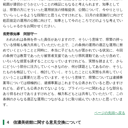
範囲が適切かどうかということの検証にもなると考えられます。知事として
は、県警の方にそういった運用状況の情報提供、公開について、今やりとりし
ていらっしゃるような段階だと思うんですけれども、11月の全面施行に向けて
処罰規定の運用の公開に向けて、知事として今のところでどのような考えでい
らっしゃるかをお聞かせください。
長野県知事 阿部守一
われわれは条例を作った責任がありますので、そういう意味で、県警の持っ
ている情報も極力共有していただいた上で、この条例の運用の適正な運用に努
めていくということと同時に、本当に子どもたちが置かれている状況に、今回
の条例では教育であったり被害者支援であったり県民運動であったり含めて、
いろいろな措置を講ずることになっていますけれども、実態を踏まえて、さら
にどういう部分に注力していくべきなのか、何が課題としてあるのか、そうし
たものを検証していく、検討していく。そうしたことにも実態を共有していく
ということは重要だと思っています。そういう意味で、県警については逮捕事
案等については積極的に、逮捕事案はこれまでも公表されていると思いますけ
れども、必ずしも公表されてないような、プライバシーに関わるような部分も
あり得るわけでありますけれども、極力私どもとは共有していただいて、この
条例のさらなる適正な運用につながるように取り組んでいきたいと思っていま
す。
ページの先頭へ戻る
4 信濃美術館に関する意見交換について