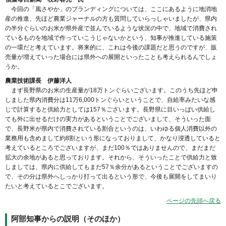
今回の「風さやか」のブランディングについては、ここにあるように地消地
産の推進、先ほど農業ジャーナルの方も質問していらっしゃいましたが、県内
の半分ぐらいのお米が県外産で並んでいるような状況の中で、地域で消費され
ているものを地域で作っていこうじゃないかという、知事が推進している施策
の一環だと考えています。将来的に、これは今後の課題だと思うのですが、販
売量が増えていった場合には県外への展開といったことも考えられるんでしょ
うか。
農業技術課長 伊藤洋人
まず長野県のお米の生産量が18万トンぐらいございます。このうち先ほど申
しました県内消費分は11万6,000トンぐらいということで、自給率みたいな感
じで計算すると供給力としては157％ございます。長野県に目いっぱい供給し
ても外に出せるだけの実力があるということでございまして、そういった面
で、長野米が県内で消費されている割合というのは、いわゆる個人消費以外の
業務用も含めまして約8割という形になっておりまして、かなり浸透していると
考えているところでございますが、まだ100％ではありませんので、まだまだ
拡大の余地があると思っております。それから、そういったことで供給力と致
しましては、県内に供給してもまだ57％余分があるということでございますの
で、その分は県外へしっかり打って出るという形で、今後も展開をしてまいり
たいと考えているとこでございます。
ページの先頭へ戻る
阿部知事からの説明（そのほか）