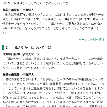
らいで「風さやか」がどのくらいなのかということ。
農業技術課長 伊藤洋人
例えば平成27年の実績ということで申し上げますと、コシヒカリが10アール
当たり603キロでございます。「風さやか」が628キロでございます。昨年、天
候等十分でなかったということで、「風さやか」の実力と致しましては640か
ら650キロぐらいを狙えるお米ではないかなと考えているところでございま
す。
ページの先頭へ戻る
2 「風さやか」について（2）
信濃毎日新聞 須田充登 氏
「風さやか」の栽培、販売の現状にどういう課題が今あって、この統一米袋
について、課題がどういうふうに克服されていくことが期待しているのかとい
うところを教えていただきたいんですが。
農業技術課長 伊藤洋人
現状の課題でございます。「風さやか」は平成25年から本格的生産に入って
いまして、米を作り始めてまだ4回しか長野県では栽培されておりません。そう
いうことで、やはりまだ生産者の方も十分慣れてないという部分もありますの
で、若干品質にばらつきがございます。その場合に、例えばばらついて下の方
を買われた方は何かちょっとおいしくないねという感じで受けてしまう。いい
ものを食べられた方は大変おいしいねという評価になるんですけれども、最初
に食べたときの印象が非常に大きいと考えております。その中で、消費者の方