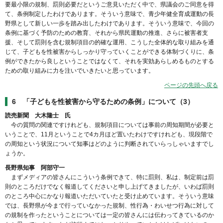
要最小限の規制、罰則必要だというご意見いただく中で、県議会のご同意を得
て、条例制定したわけであります。そういう意味で、青少年健全育成運動の長
野県として新しい一歩を踏み出したわけであります。そういう意味で、今回の
条例に基づく予防のための教育、それから県民運動の推進、さらに被害者支
援、そして罰則を含む規制項目の的確な運用、こうした全体的な取り組みを通
じて、子どもを性被害からしっかり守っていくことができる体制づくりに、条
例ができたから良しということではなくて、それを実効あらしめるものとする
ための取り組みに力を注いでいきたいと思っています。
ページの先頭へ戻る
6 「子どもを性被害から守るための条例」について（3）
読売新聞 大木隆士 氏
今の質問の関連ですけれども、規制項目については事前の周知期間が必要と
いうことで、11月ということで4カ月ほど置いたわけですけれども、現段階で
の周知という状況について知事はどのように判断されていらっしゃいますでし
ょうか。
長野県知事 阿部守一
まずメディアの皆さんにこういう条例できて、特に罰則、私は、制定前は罰
則のところだけでなく報道してくださいと申し上げてきましたが、いわば罰則
のところ中心にかなり報道いただいていたと受け止めています。そういう意味
では、長野県が今まで行っていなかった規制、性行為・わいせつ行為に対して
の規制を作ったということについては一定の皆さんには伝わってきているのか