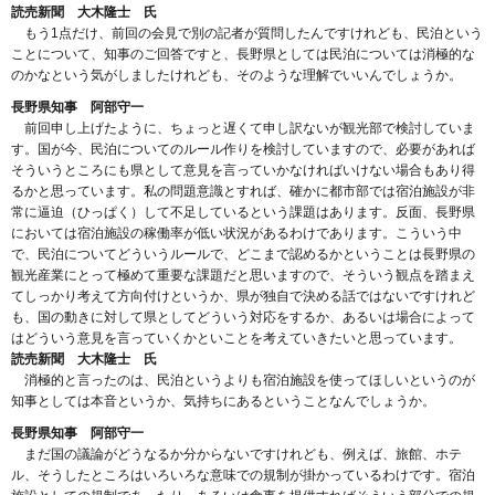
読売新聞 大木隆士 氏
もう1点だけ、前回の会見で別の記者が質問したんですけれども、民泊という
ことについて、知事のご回答ですと、長野県としては民泊については消極的な
のかなという気がしましたけれども、そのような理解でいいんでしょうか。
長野県知事 阿部守一
前回申し上げたように、ちょっと遅くて申し訳ないが観光部で検討していま
す。国が今、民泊についてのルール作りを検討していますので、必要があれば
そういうところにも県として意見を言っていかなければいけない場合もあり得
るかと思っています。私の問題意識とすれば、確かに都市部では宿泊施設が非
常に逼迫（ひっぱく）して不足しているという課題はあります。反面、長野県
においては宿泊施設の稼働率が低い状況があるわけであります。こういう中
で、民泊についてどういうルールで、どこまで認めるかということは長野県の
観光産業にとって極めて重要な課題だと思いますので、そういう観点を踏まえ
てしっかり考えて方向付けというか、県が独自で決める話ではないですけれど
も、国の動きに対して県としてどういう対応をするか、あるいは場合によって
はどういう意見を言っていくかといことを考えていきたいと思っています。
読売新聞 大木隆士 氏
消極的と言ったのは、民泊というよりも宿泊施設を使ってほしいというのが
知事としては本音というか、気持ちにあるということなんでしょうか。
長野県知事 阿部守一
まだ国の議論がどうなるか分からないですけれども、例えば、旅館、ホテ
ル、そうしたところはいろいろな意味での規制が掛かっているわけです。宿泊