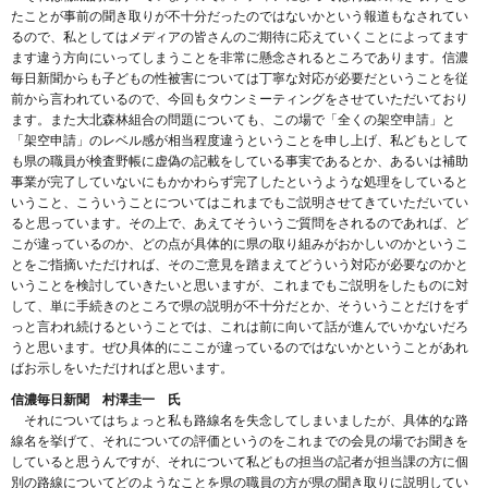
たことが事前の聞き取りが不十分だったのではないかという報道もなされてい
るので、私としてはメディアの皆さんのご期待に応えていくことによってます
ます違う方向にいってしまうことを非常に懸念されるところであります。信濃
毎日新聞からも子どもの性被害については丁寧な対応が必要だということを従
前から言われているので、今回もタウンミーティングをさせていただいており
ます。また大北森林組合の問題についても、この場で「全くの架空申請」と
「架空申請」のレベル感が相当程度違うということを申し上げ、私どもとして
も県の職員が検査野帳に虚偽の記載をしている事実であるとか、あるいは補助
事業が完了していないにもかかわらず完了したというような処理をしていると
いうこと、こういうことについてはこれまでもご説明させてきていただいてい
ると思っています。その上で、あえてそういうご質問をされるのであれば、ど
こが違っているのか、どの点が具体的に県の取り組みがおかしいのかというこ
とをご指摘いただければ、そのご意見を踏まえてどういう対応が必要なのかと
いうことを検討していきたいと思いますが、これまでもご説明をしたものに対
して、単に手続きのところで県の説明が不十分だとか、そういうことだけをず
っと言われ続けるということでは、これは前に向いて話が進んでいかないだろ
うと思います。ぜひ具体的にここが違っているのではないかということがあれ
ばお示しをいただければと思います。
信濃毎日新聞 村澤圭一 氏
それについてはちょっと私も路線名を失念してしまいましたが、具体的な路
線名を挙げて、それについての評価というのをこれまでの会見の場でお聞きを
していると思うんですが、それについて私どもの担当の記者が担当課の方に個
別の路線についてどのようなことを県の職員の方が県の聞き取りに説明してい