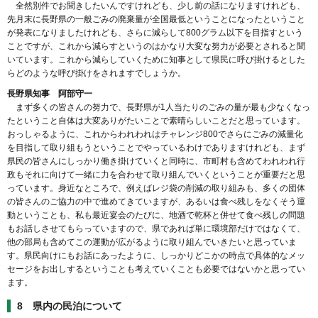
全然別件でお聞きしたいんですけれども、少し前の話になりますけれども、
先月末に長野県の一般ごみの廃棄量が全国最低ということになったということ
が発表になりましたけれども、さらに減らして800グラム以下を目指すという
ことですが、これから減らすというのはかなり大変な努力が必要とされると聞
いています。これから減らしていくために知事として県民に呼び掛けるとした
らどのような呼び掛けをされますでしょうか。
長野県知事 阿部守一
まず多くの皆さんの努力で、長野県が1人当たりのごみの量が最も少なくなっ
たということ自体は大変ありがたいことで素晴らしいことだと思っています。
おっしゃるように、これからわれわれはチャレンジ800でさらにごみの減量化
を目指して取り組もうということでやっているわけでありますけれども、まず
県民の皆さんにしっかり働き掛けていくと同時に、市町村も含めてわれわれ行
政もそれに向けて一緒に力を合わせて取り組んでいくということが重要だと思
っています。身近なところで、例えばレジ袋の削減の取り組みも、多くの団体
の皆さんのご協力の中で進めてきていますが、あるいは食べ残しをなくそう運
動ということも、私も最近宴会のたびに、地酒で乾杯と併せて食べ残しの問題
もお話しさせてもらっていますので、県であれば単に環境部だけではなくて、
他の部局も含めてこの運動が広がるように取り組んでいきたいと思っていま
す。県民向けにもお話にあったように、しっかりどこかの時点で具体的なメッ
セージをお出しするということも考えていくことも必要ではないかと思ってい
ます。
8 県内の民泊について