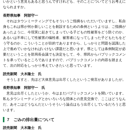
いかという意見もあると思うんですけれども、そのことについてどうお考えに
なられますか。
長野県知事 阿部守一
それはタウンミーティングでもそういうご指摘をいただいていますし、私自
身もこれは県が何か新しいことを創設するための条例というよりは、ご指摘が
あったように、今現実に起きてしまっている子どもの性被害をどう防ぐのか、
あるいは不幸にして性被害の犠牲者、被害者になってしまった子どもたちをど
う守るのか、こういうことが目的でありますから、しっかりと問題を認識した
上で進めていかなければいけない課題だと思います。県としては条例制定が必
要だということを部局長会議でも決定をして、今、県民からパブリックコメン
トを承っているところでありますので、パブリックコメントの内容を踏まえ
て、次の対応をしっかり考えていきたいと思っています。
読売新聞 大木隆士 氏
そうしますと、先ほど大体意見は出尽くしたというご発言がありましたが。
長野県知事 阿部守一 氏
意見は出尽くしたというか、今はまだパブリックコメントを聞いています。
私もタウンミーティングとかいろいろな団体との意見交換で、ここはどうなん
だ、あそこはどうなんだというそういう論点はもう出尽くしているだろうと思
います。
7 ごみの排出量について
読売新聞 大木隆士 氏