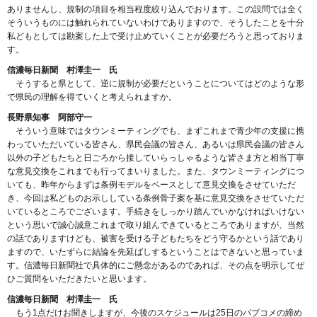
ありませんし、規制の項目を相当程度絞り込んでおります。この設問では全く
そういうものには触れられていないわけでありますので、そうしたことを十分
私どもとしては勘案した上で受け止めていくことが必要だろうと思っておりま
す。
信濃毎日新聞 村澤圭一 氏
そうすると県として、逆に規制が必要だということについてはどのような形
で県民の理解を得ていくと考えられますか。
長野県知事 阿部守一
そういう意味ではタウンミーティングでも、まずこれまで青少年の支援に携
わっていただいている皆さん、県民会議の皆さん、あるいは県民会議の皆さん
以外の子どもたちと日ごろから接していらっしゃるような皆さま方と相当丁寧
な意見交換をこれまでも行ってまいりました。また、タウンミーティングにつ
いても、昨年からまずは条例モデルをベースとして意見交換をさせていただ
き、今回は私どものお示ししている条例骨子案を基に意見交換をさせていただ
いているところでございます。手続きをしっかり踏んでいかなければいけない
という思いで誠心誠意これまで取り組んできているところでありますが、当然
の話でありますけども、被害を受ける子どもたちをどう守るかという話であり
ますので、いたずらに結論を先延ばしするということはできないと思っていま
す。信濃毎日新聞社で具体的にご懸念があるのであれば、その点を明示してぜ
ひご質問をいただきたいと思います。
信濃毎日新聞 村澤圭一 氏
もう1点だけお聞きしますが、今後のスケジュールは25日のパブコメの締め