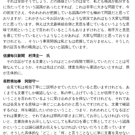
それは全部そうでしょう。どの路線というのは全て、私ども職員が処分する
に当たってそういう認識があったとすれば、これは非常に大きな問題です。今
の状況でさえ、今われわれが把握している認識の中でも極めて問題だと思って
おりますが、これがさらに今お話があったような状況であればもう大変な問題
だと思っています。例えば大北森林組合側と意思を通じているというような意
味で共犯ということで言われているところもありますけれども、相手方と意思
を通じて行っているというようなことがあれば、大変な問題だと思っておりま
すけれども、、そういう事実関係は私どもは把握しておりませんし、そうした
形の証言を県の職員はしていないと認識しています。
信濃毎日新聞 村澤圭一 氏
その立証ができる文書というのはどこかの段階で開示していただくことは可
能なんでしょうか。それは先ほどの話、捜査当局から要請がないとすれば、県
が主体的に。
長野県知事 阿部守一
会見で私は相当丁寧にご説明させていただいていると思いますけれども、あ
くまでも文書でしか確認しないと、私の申し上げていることが信用できないと
いうことを言われているように受け止めざるを得ないですけれども、それであ
れば会見をする意味は一体どこにあるのかと思うんですけれども、文書で確認
するのは、何を確認したいのかということ、つまり、われわれとしてなるほど
それは重要だと、それであれば県民の皆さまに対してお示ししなければいけな
いと、文書自体をお示ししないにしても私の口を通じて県としてどういう認識
かということは誠心誠意お伝えをしなければいけないだろうと思っています
が、そうした具体的な「どこ」と「何」と言うことなしに単に文書を見せない