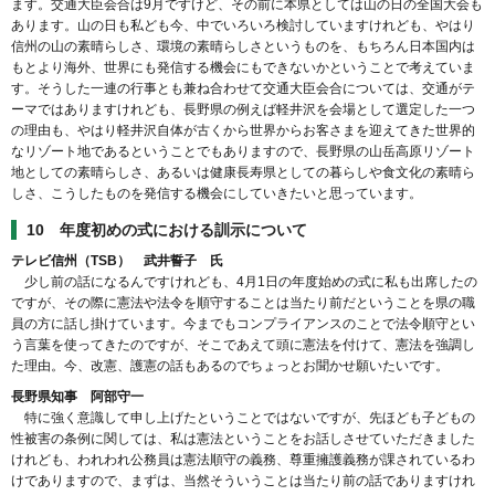
ます。交通大臣会合は9月ですけど、その前に本県としては山の日の全国大会も
あります。山の日も私ども今、中でいろいろ検討していますけれども、やはり
信州の山の素晴らしさ、環境の素晴らしさというものを、もちろん日本国内は
もとより海外、世界にも発信する機会にもできないかということで考えていま
す。そうした一連の行事とも兼ね合わせて交通大臣会合については、交通がテ
ーマではありますけれども、長野県の例えば軽井沢を会場として選定した一つ
の理由も、やはり軽井沢自体が古くから世界からお客さまを迎えてきた世界的
なリゾート地であるということでもありますので、長野県の山岳高原リゾート
地としての素晴らしさ、あるいは健康長寿県としての暮らしや食文化の素晴ら
しさ、こうしたものを発信する機会にしていきたいと思っています。
10 年度初めの式における訓示について
テレビ信州（TSB） 武井誓子 氏
少し前の話になるんですけれども、4月1日の年度始めの式に私も出席したの
ですが、その際に憲法や法令を順守することは当たり前だということを県の職
員の方に話し掛けています。今までもコンプライアンスのことで法令順守とい
う言葉を使ってきたのですが、そこであえて頭に憲法を付けて、憲法を強調し
た理由。今、改憲、護憲の話もあるのでちょっとお聞かせ願いたいです。
長野県知事 阿部守一
特に強く意識して申し上げたということではないですが、先ほども子どもの
性被害の条例に関しては、私は憲法ということをお話しさせていただきました
けれども、われわれ公務員は憲法順守の義務、尊重擁護義務が課されているわ
けでありますので、まずは、当然そういうことは当たり前の話でありますけれ