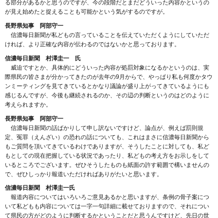
る部分があるかと思うのですが、今の段階だとまだどういった内容かというの
が見え始めたと捉えることも可能かという気がするのですが。
長野県知事 阿部守一
信濃毎日新聞が私どもの言っていることを伝えていただくようにしていただ
ければ、より正確な内容が伝わるのではないかと思っております。
信濃毎日新聞 村澤圭一 氏
威迫ですとか、具体的にどういった内容が処罰対象になるかというのは、実
際県民の皆さまが分かってきたのが去年の9月からで、やっぱり私も何度かタウ
ンミーティングを見てきているとかなり議論が盛り上がってきているようにも
感じるんですが、今後も継続されるのか、その辺の判断というのはどのように
考えられますか。
長野県知事 阿部守一
信濃毎日新聞の話ばかりして申し訳ないですけど、論点が、例えば罰則規
定、冤罪（えんざい）の恐れの話についても、これはまさに信濃毎日新聞から
もご質問を頂いてきているわけでありますが、そうしたことに対しても、私ど
もとしての現在把握している状況であったり、私どもの考え方をお示しをして
いるところでございます。ぜひそうしたものも紙面の許す範囲で構いませんの
で、ぜひしっかり報道いただければありがたいと思います。
信濃毎日新聞 村澤圭一氏
報道内容についてはいろいろご意見あるかと思いますが、条例の骨子案につ
いて私どもも内容については一字一句詳細に載せておりますので、それについ
て県民の方がどのように判断するかということだと思うんですけど、先日の世