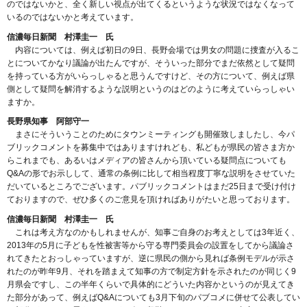
のではないかと、全く新しい視点が出てくるというような状況ではなくなって
いるのではないかと考えています。
信濃毎日新聞 村澤圭一 氏
内容については、例えば初日の9日、長野会場では男女の問題に捜査が入るこ
とについてかなり議論が出たんですが、そういった部分でまだ依然として疑問
を持っている方がいらっしゃると思うんですけど、その方について、例えば県
側として疑問を解消するような説明というのはどのように考えていらっしゃい
ますか。
長野県知事 阿部守一
まさにそういうことのためにタウンミーティングも開催致しましたし、今パ
ブリックコメントを募集中ではありますけれども、私どもが県民の皆さま方か
らこれまでも、あるいはメディアの皆さんから頂いている疑問点についても
Q&Aの形でお示しして、通常の条例に比して相当程度丁寧な説明をさせていた
だいているところでございます。パブリックコメントはまだ25日まで受け付け
ておりますので、ぜひ多くのご意見を頂ければありがたいと思っております。
信濃毎日新聞 村澤圭一 氏
これは考え方なのかもしれませんが、知事ご自身のお考えとしては3年近く、
2013年の5月に子どもを性被害等から守る専門委員会の設置をしてから議論さ
れてきたとおっしゃっていますが、逆に県民の側から見れば条例モデルが示さ
れたのが昨年9月、それを踏まえて知事の方で制定方針を示されたのが同じく9
月県会ですし、この半年くらいで具体的にどういた内容かというのが見えてき
た部分があって、例えばQ&Aについても3月下旬のパブコメに併せて公表してい