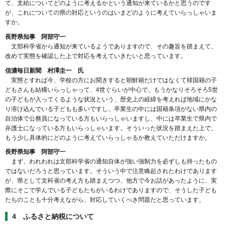
て、支給についてどのように考えるかという通知が来ているかと思うのです
が、これについての県の対応というのはいまどのように考えていらっしゃいま
すか。
長野県知事 阿部守一
文部科学省から通知が来ているようでありますので、その趣旨を踏まえて、
改めて実態を確認した上で対応を考えていきたいと思っています。
信濃毎日新聞 村澤圭一 氏
実態とすれば今、学校の方にお聞きすると朝鮮籍だけではなくて韓国籍の子
どもさんも結構いらっしゃって、4世ぐらいが中心で、もうかなりそろそろ5世
の子どもが入ってくるような状況という、歴史上の経緯を考えれば地域にかな
り溶け込んでいる子どもも多いですし、卒業生の中には国籍条項がない県内の
自治体で公務員になっている方もいらっしゃいますし、中には卒業生で県内で
弁護士になっている方もいらっしゃいます。そういった状況を踏まえた上で、
もう少し具体的にどのように考えていらっしゃるか教えていただけますか。
長野県知事 阿部守一
まず、われわれは文部科学省の通知自体が強い強制力を必ずしも持ったもの
ではないだろうと思っています。そういう中で注意喚起されたわけであります
が、県として文科省の考え方も踏まえつつ、他方で今お話があったように、実
際にそこで学んでいる子どもたちがいるわけでありますので、そうした子ども
たちのことも十分考えながら、対応していくべき問題だと思っています。
4 ふるさと納税について