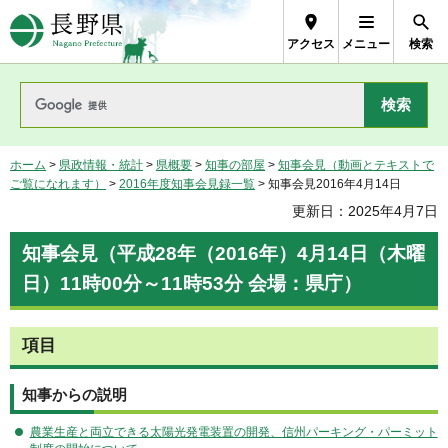
長野県Nagano Prefecture
アクセス
メニュー
検索
ホーム
>
県政情報・統計
>
県概要
>
知事の部屋
>
知事会見（動画とテキストで
ご覧になれます）
>
2016年度知事会見録一覧
> 知事会見2016年4月14日
更新日：2025年4月7日
知事会見（平成28年（2016年）4月14日（木曜
日）11時00分～11時53分 会場：県庁）
項目
知事からの説明
農業生産と両立できる太陽光発電装置の開発、信州パーキング・パーミット