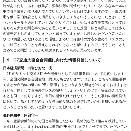
施設としての規制であったり、あるいは食事を提供すればそういう部分での規
制があったり、あるいは防災、消防法等の関係だったり、いろいろなルールの
中で各事業者が取り組んできていただいているわけでありますので、一般の住
宅を仮に宿泊施設として活用していきましょうということになったときに、ど
ういうルールを適用していくのかということは、やはり既存事業者にとっては
もちろん大きな関心事であると思いますし、また反面、私ども県としては多く
の観光客をお迎えしていきたいと思っていますが、お越しいただいた皆さんに
やはり満足いただけるような環境、あるいは災害時の対応を含めてリスクの少
ない対応ということを考えなければいけないと思いますので、そうしたことも
含めてこの問題はしっかり検討されるべきものと思っています。
9 G7交通大臣会合開催に向けた情報発信について
日本経済新聞 白岩ひおな 氏
9月のサミット交通大臣会合開催地としての情報発信についてお伺いします。
今、全国の閣僚会合開催地、約10カ所ございますけれども、こちらで開催要件
ですとか自治体の魅力のPRに活用するというような動きが出てきておりますけ
れども、県としても海外プレスの招聘（しょうへい）のツアー等企画されてい
るとも伺っておりますが、当日の開催だけではなくてこうした事前の情報発信
において、県としてどのような多面的な魅力を発信していかれる狙いがあるか
ということを伺いたいと思います。お願いします。
長野県知事 阿部守一
今、産業労働部の方で国とも調整しながら、具体的な取り組みを検討してい
ますけれども、まずわれわれは事前のPRをこれまでもさせてきていただいてい