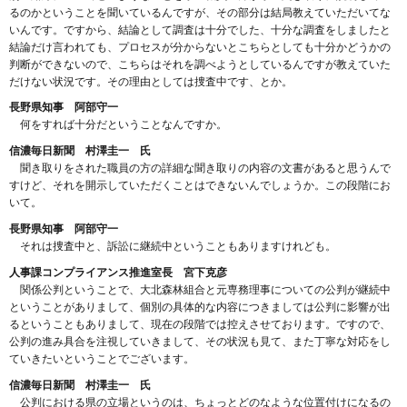
るのかということを聞いているんですが、その部分は結局教えていただいてな
いんです。ですから、結論として調査は十分でした、十分な調査をしましたと
結論だけ言われても、プロセスが分からないとこちらとしても十分かどうかの
判断ができないので、こちらはそれを調べようとしているんですが教えていた
だけない状況です。その理由としては捜査中です、とか。
長野県知事 阿部守一
何をすれば十分だということなんですか。
信濃毎日新聞 村澤圭一 氏
聞き取りをされた職員の方の詳細な聞き取りの内容の文書があると思うんで
すけど、それを開示していただくことはできないんでしょうか。この段階にお
いて。
長野県知事 阿部守一
それは捜査中と、訴訟に継続中ということもありますけれども。
人事課コンプライアンス推進室長 宮下克彦
関係公判ということで、大北森林組合と元専務理事についての公判が継続中
ということがありまして、個別の具体的な内容につきましては公判に影響が出
るということもありまして、現在の段階では控えさせております。ですので、
公判の進み具合を注視していきまして、その状況も見て、また丁寧な対応をし
ていきたいということでございます。
信濃毎日新聞 村澤圭一 氏
公判における県の立場というのは、ちょっとどのなような位置付けになるの