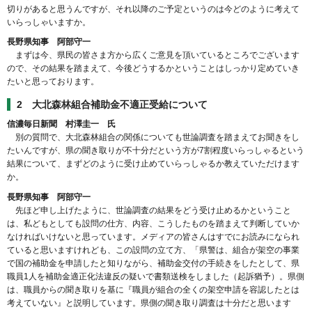
切りがあると思うんですが、それ以降のご予定というのは今どのように考えて
いらっしゃいますか。
長野県知事 阿部守一
まずは今、県民の皆さま方から広くご意見を頂いているところでございます
ので、その結果を踏まえて、今後どうするかということはしっかり定めていき
たいと思っております。
2 大北森林組合補助金不適正受給について
信濃毎日新聞 村澤圭一 氏
別の質問で、大北森林組合の関係についても世論調査を踏まえてお聞きをし
たいんですが、県の聞き取りが不十分だという方が7割程度いらっしゃるという
結果について、まずどのように受け止めていらっしゃるか教えていただけます
か。
長野県知事 阿部守一
先ほど申し上げたように、世論調査の結果をどう受け止めるかということ
は、私どもとしても設問の仕方、内容、こうしたものを踏まえて判断していか
なければいけないと思っています。メディアの皆さんはすでにお読みになられ
ていると思いますけれども、この設問の立て方、「県警は、組合が架空の事業
で国の補助金を申請したと知りながら、補助金交付の手続きをしたとして、県
職員1人を補助金適正化法違反の疑いで書類送検をしました（起訴猶予）。県側
は、職員からの聞き取りを基に『職員が組合の全くの架空申請を容認したとは
考えていない』と説明しています。県側の聞き取り調査は十分だと思います