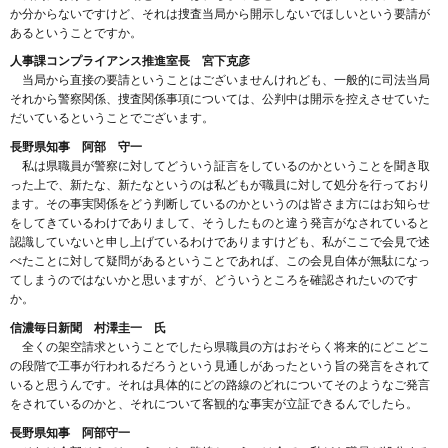
か分からないですけど、それは捜査当局から開示しないでほしいという要請が
あるということですか。
人事課コンプライアンス推進室長 宮下克彦
当局から直接の要請ということはございませんけれども、一般的に司法当局
それから警察関係、捜査関係事項については、公判中は開示を控えさせていた
だいているということでございます。
長野県知事 阿部 守一
私は県職員が警察に対してどういう証言をしているのかということを聞き取
った上で、新たな、新たなというのは私どもが職員に対して処分を行っており
ます。その事実関係をどう判断しているのかというのは皆さま方にはお知らせ
をしてきているわけでありまして、そうしたものと違う発言がなされていると
認識していないと申し上げているわけでありますけども、私がここで会見で述
べたことに対して疑問があるということであれば、この会見自体が無駄になっ
てしまうのではないかと思いますが、どういうところを確認されたいのです
か。
信濃毎日新聞 村澤圭一 氏
全くの架空請求ということでしたら県職員の方はおそらく将来的にどこどこ
の段階で工事が行われるだろうという見通しがあったという旨の発言をされて
いると思うんです。それは具体的にどの路線のどれについてそのようなご発言
をされているのかと、それについて客観的な事実が立証できるんでしたら。
長野県知事 阿部守一