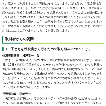
す。双方向で利用することが可能になっております。現時点で、4月12日時点
でありますけれども、協力いただける施設は386、区画数で1,177、利用証を申
請いただいた皆さまが1,152名という状況であります。さらに協力施設の拡大を
していきたいと思いますし、多くの皆さま方に利用いただきたいと考えており
ます。私どもも引き続き、こうした周知を行って広げていきたいと思いますの
で、皆さま方でも報道いただければ大変ありがたいと思っております。私の方
からは以上でございます。よろしくお願い致します。
取材者からの質問
1 子どもを性被害から守るための取り組みについて（1）
信濃毎日新聞 村澤圭一 氏
大きく3点お願いしたいのですが、最初に性被害の条例の関係ですが、週末9
日、10日と長野と伊那でタウンミーティングがあったのですが、かなり初日の
方は時間1時間くらい延長しましたし、内容的にも多様な意見が出て、2日目の
方はかなり条例については賛成の方が多かったという状況があると思うのです
が、ほぼこういったことを続けてきて県民の方の意見が出尽くしたというふう
にお考えになるか、それともまだこういったことを続けていくべきというふう
に、どちらの方にお考えになりますか。
長野県知事 阿部守一
長野市と伊那市においてタウンミーティングを開かせていただきましたけれ
ども、私の率直な感覚からするといろいろな論点はもうすでに出尽くしている