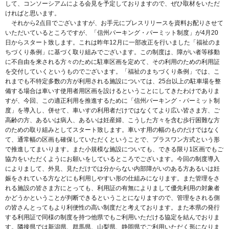
して、コンソーシアムによる会見を予定しておりますので、ぜひ取材をいただ
ければと思います。
それから2点目でございますが、お手元にプレスリリースを資料お配りさせて
いただいているところですが、「信州パーキング・パーミット制度」が4月20
日からスタート致します。これは昨年12月に一部改正を行いました「福祉のま
ちづくり条例」に基づく取り組みでございます。この制度は、障がい者等移動
に不自由を来される方々のために駐車区画を定めて、その利用のための利用証
を交付していくというものでございます。「福祉のまちづくり条例」では、こ
れまでも不特定多数の方が利用される施設については、25台以上の駐車場を整
備する場合は車いす使用者用区画を設けるということにしてきたわけでありま
すが、今回、この適正利用を推進するために「信州パーキング・パーミット制
度」を導入し、併せて、車いすの利用者だけではなくてより広い皆さま方、ご
高齢の方、あるいは病人、あるいは妊産婦、こうした方々を含む歩行困難な方
のための取り組みとしてスタート致します。車いす用の幅のものだけではなく
て、通常幅の区画も確保していただくということで、プラスワン方式という形
で推進してまいります。また小規模な施設についても、できる限り1区画でもご
協力をいただくようにお願いをしているところでございます。今回の制度導入
によりまして、外見、見ただけでは分からない内部障がいのある方あるいは妊
娠をされている方などにも利用しやすい形の仕組みになります。また管理をさ
れる施設の皆さま方にとっても、利用証の有無によりまして優先利用の対象者
かどうかということが判断できるということになりますので、管理をされる側
の皆さんとってもより利便性の高い制度だと考えております。また本県の発行
する利用証で同様の制度を持つ他県でもご利用いただける協定を結んでおりま
す。隣接県では新潟県、群馬県、山梨県、静岡県でご利用いただく形になりま