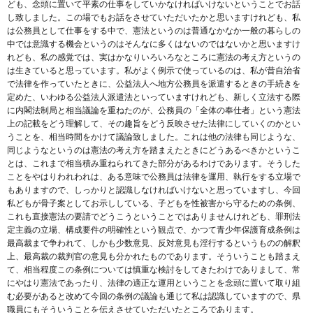
ども、念頭に置いて平素の仕事をしていかなければいけないということでお話
し致しました。この場でもお話をさせていただいたかと思いますけれども、私
は公務員として仕事をする中で、憲法というのは普通なかなか一般の暮らしの
中では意識する機会というのはそんなに多くはないのではないかと思いますけ
れども、私の感覚では、実はかなりいろいろなところに憲法の考え方というの
は生きていると思っています。私がよく例示で使っているのは、私が昔自治省
で法律を作っていたときに、公益法人へ地方公務員を派遣するときの手続きを
定めた、いわゆる公益法人派遣法といっていますけれども、新しく立法する際
に内閣法制局と相当議論を重ねたのが、公務員の「全体の奉仕者」という憲法
上の記載をどう理解して、その趣旨をどう反映させた法律にしていくのかとい
うことを、相当時間をかけて議論致しました。これは他の法律も同じような、
同じようなというのは憲法の考え方を踏まえたときにどうあるべきかというこ
とは、これまで相当積み重ねられてきた部分があるわけであります。そうした
ことをやはりわれわれは、ある意味で公務員は法律を運用、執行をする立場で
もありますので、しっかりと認識しなければいけないと思っていますし、今回
私どもが骨子案としてお示ししている、子どもを性被害から守るための条例、
これも直接憲法の要請でどうこうということではありませんけれども、罪刑法
定主義の立場、構成要件の明確性という観点で、かつて青少年保護育成条例は
最高裁まで争われて、しかも少数意見、反対意見も淫行するというものの解釈
上、最高裁の裁判官の意見も分かれたものであります。そういうことも踏まえ
て、相当程度この条例については慎重な検討をしてきたわけでありまして、常
にやはり憲法であったり、法律の適正な運用ということを念頭に置いて取り組
む必要があると改めて今回の条例の議論も通じて私は認識していますので、県
職員にもそういうことを伝えさせていただいたところであります。