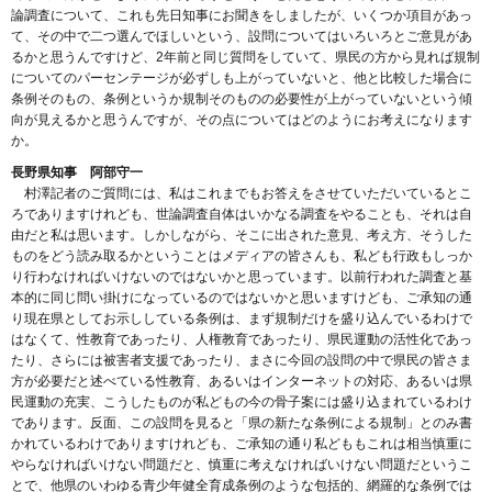
論調査について、これも先日知事にお聞きをしましたが、いくつか項目があっ
て、その中で二つ選んでほしいという、設問についてはいろいろとご意見があ
るかと思うんですけど、2年前と同じ質問をしていて、県民の方から見れば規制
についてのパーセンテージが必ずしも上がっていないと、他と比較した場合に
条例そのもの、条例というか規制そのものの必要性が上がっていないという傾
向が見えるかと思うんですが、その点についてはどのようにお考えになります
か。
長野県知事 阿部守一
村澤記者のご質問には、私はこれまでもお答えをさせていただいているとこ
ろでありますけれども、世論調査自体はいかなる調査をやることも、それは自
由だと私は思います。しかしながら、そこに出された意見、考え方、そうした
ものをどう読み取るかということはメディアの皆さんも、私ども行政もしっか
り行わなければいけないのではないかと思っています。以前行われた調査と基
本的に同じ問い掛けになっているのではないかと思いますけども、ご承知の通
り現在県としてお示ししている条例は、まず規制だけを盛り込んでいるわけで
はなくて、性教育であったり、人権教育であったり、県民運動の活性化であっ
たり、さらには被害者支援であったり、まさに今回の設問の中で県民の皆さま
方が必要だと述べている性教育、あるいはインターネットの対応、あるいは県
民運動の充実、こうしたものが私どもの今の骨子案には盛り込まれているわけ
であります。反面、この設問を見ると「県の新たな条例による規制」とのみ書
かれているわけでありますけれども、ご承知の通り私どももこれは相当慎重に
やらなければいけない問題だと、慎重に考えなければいけない問題だというこ
とで、他県のいわゆる青少年健全育成条例のような包括的、網羅的な条例では