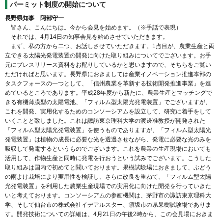
パーミット制度の開始について
長野県知事 阿部守一
皆さん、こんにちは。今から会見を始めます。（※手話で表現）
それでは、4月14日の知事会見を始めさせていただきます。
まず、私の方から二つ、お話しさせていただきます。1点目が、農業生産と両
立できる太陽光発電装置の開発に向けた取り組みについてでございます。お手
元にプレスリリース資料をお配りしているかと思いますので、そちらをご覧い
ただければと思います。長野県におきましては産業イノベーション推進本部の
タスクフォースの一つとして、「信州農業を革新する技術開発推進事業」を進
めているところであります。平成28年度から新たに、農業生産とマッチングで
きる有機薄膜型の太陽電池、「フィルム型太陽光発電装置」でございますが、
これを開発、実用化するためのコンソーシアムを設立して、研究に着手をして
いくことと致しました。これは諏訪東京理科大学の渡邊准教授が開発された
「フィルム型太陽光発電装置」を使うものでありますが、「フィルム型太陽光
発電装置」は植物の成長に必要な光を透過させながら、発電に必要な光のみを
吸収して発電するというものでございます。これを農業の生産現場においても
活用して、作物生産と同時に発電を行おうという試みでございます。こうした
取り組みは国内で初めてと聞いております。果樹試験場におきまして、ぶどう
の雨よけ栽培により実用性を検証し、さらに改良を重ねて、「フィルム型太陽
光発電装置」を利用した農業生産現場での実用化に向けた開発を行っていきた
いと考えております。コンソーシアムの参画機関は、茅野市の諏訪東京理科大
学、そして仙台市の株式会社イデアルスター、須坂市の県果樹試験場でありま
す。開発技術についての詳細は、4月21日の午後2時から、この会見場におきま