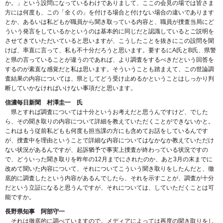
か。」という設問になっているわけでありまして、ここの会見の場では皆さま
方には何度も、この「全くの」を付ける場合と付けない場合の違いであります
とか、あるいは私どもが職員から聞き取っている内容と、職員が捜査当局にど
ういう発言をしているかというのは基本的に同じだと認識しているとご説明を
させてきていただいていると思いますが、こうしたことを抜きにこの設問を聞
けば、率直に言って、私も不十分だろうと思います。要するにA氏とB氏、県警
と県の言っていることが違うのであれば、より調査をするべきだという回答を
するのが素直な感覚だと私は思います。そういうことも踏まえて、この世論調
査結果の内容については、県としてどう受け止めるかということはしっかり判
断していかなければいけない事項だと思います。
信濃毎日新聞 村澤圭一 氏
県とすれば調査については十分というお考えだと思うんですけど、でした
ら、その聞き取りの内容について詳細を教えていただくことができないかと。
これはもう従前私どもも何度も担当課の方にも含めてお話をしているんです
が、捜査中を理由ということで詳細な内容についてはなかなか教えていただけ
ない状況があるんですが、起訴猶予で事実上捜査が終わっている状況ですの
で、どういった聞き取りを昨年の12月までにされたのか、あと3月の末までに
改めて聞いた内容について、それについてこういう聞き取りをしたんだと、徹
底的に調査したという内容があるんでしたら、それを示すことが、調査が十分
だという立証になると思うんですが、それについては、していただくことは可
能ですか。
長野県知事 阿部守一
それは徹底的に調べていますので。メディアによっては再度の聞き取りをし