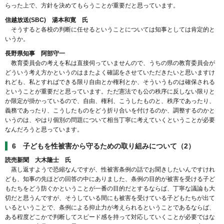
らった上で、方針を決めてもらうことが重要だと思っています。
信越放送(SBC) 湯本和寛 氏
そうすると各校の判断に任せるということについては知事としては肯定的と
いうか。
長野県知事 阿部守一
教育委員会の考えを私は直接伺っていませんので、うちの県の教育委員会が
どういう考え方かというのはまたよく確認をさせていただきたいと思いますけ
れども、私とすればできる限り自由とか権利とか、そういうものは確保される
ということが重要だと思っています。ただ憲法でも公の秩序に反しない限りと
か限定が掛かっているので、自由、権利、こうしたものと、秩序であったり、
義務であったり、こうしたものをどう折り合いを付けるのか、調整するのかと
いうのは、やはり個別の問題について相当丁寧に考えていくということが必要
なんだろうと思っています。
6 子どもを性被害から守るための取り組みについて（2）
読売新聞 大木隆士 氏
蒸し返すようで恐縮なんですが、性被害条例の話でお聞きしたいんですけれ
ども、知事の先ほどの回答の中にありました、条例の目的が被害を受ける子ど
もたちをどう防ぐかということが一番の目的だとするならば、丁寧な議論も大
切だと思うんですが、そうしている間にも被害を受けている子どもたちが出て
いるということで、条例による抑止力が考えられるということであるならば、
ある程度どこかで判断してスピード感を持って対応していくことが必要ではな