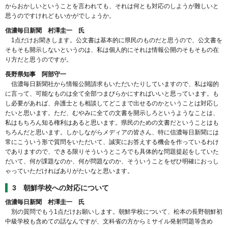
からおかしいということを言われても、それは何とも対応のしようが難しいと
思うのですけれどもいかがでしょうか。
信濃毎日新聞 村澤圭一 氏
1点だけお聞きします。公文書は基本的に県民のものだと思うので、公文書を
そもそも開示しないというのは、私は個人的にそれは情報公開のそもそもの在
り方だと思うのですが。
長野県知事 阿部守一
信濃毎日新聞社から情報公開請求もいただいたりしていますので、私は端的
に言って、可能なものは全て全部つまびらかにすればいいと思っています。も
し必要があれば、弁護士とも相談してどこまで出せるのかということは対応し
たいと思います。ただ、むやみに全ての文書を開示しろというようなことは、
私はもちろん知る権利はあると思います。県民のための文書だということはも
ちろんだと思います。しかしながらメディアの皆さん、特に信濃毎日新聞には
常にこういう形で質問をいただいて、誠実にお答えする機会を作っているわけ
でありますので、できる限りそういうところでも具体的な問題提起をしていた
だいて、何が課題なのか、何が問題なのか、そういうことをぜひ明確におっし
ゃっていただければありがたいなと思います。
3 朝鮮学校への対応について
信濃毎日新聞 村澤圭一 氏
別の質問でもう1点だけお願いします。朝鮮学校について、松本の長野朝鮮初
中級学校も含めての話なんですが、文科省の方からミサイル発射問題等含め