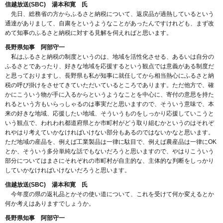
信越放送(SBC) 湯本和寛 氏
先日、総務省の方からふるさと納税について、返戻品が過熱しているという
通達がありまして、自粛をというようなことがあったんですけれども、まず改
めて知事のふるさと納税に対する見解を伺えればと思います。
長野県知事 阿部守一
私はふるさと納税の制度というのは、地域を活性化させる、あるいは自分の
ふるさとであったり、好きな地域を応援するという観点では意義がある制度だ
と思っておりますし、長野県も私が知事に就任してから相当熱心にふるさと納
税の呼び掛けをさせてきていただいているところであります。ただ他方で、確
かにこういう物が手に入るからというようなことを中心に、寄付の意思を持た
れるという方もいらっしゃるのは事実だと思いますので、そういう意味で、本
来の好きな地域、応援したい地域、そういうものをしっかり応援していこうと
いう観点で、われわれ都道府県とか市町村がどう取り組むかというのはそれぞ
れやはり考えていかなければいけない部分もあるのではないかなと思います。
ただ地域の産品を、例えば工業製品は一律に駄目で、例えば農産品は一律にOK
とか、そういう多分単純な話でもないだろうと思いますので、やはりこういう
部分についてはまさにそれぞれの市町村が自主的な、主体的な判断をしっかり
していかなければいけないだろうと思います。
信越放送(SBC) 湯本和寛 氏
今年度の県の返礼品とかその使い道について、これを受けて何か変えるとか
何か考えはありますでしょうか。
長野県知事 阿部守一