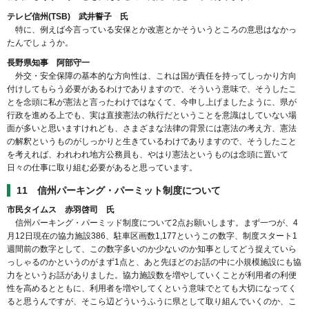
テレビ信州(TSB) 武井誓子 氏
特に、例えば今言っている安保とか改憲とかそういうところの意思はなかっ
たんでしょうか。
長野県知事 阿部守一
外交・安全保障の基本的な方向性は、これは国が責任を持ってしっかり方向
付けしてもらう必要があるわけでありますので、そういう意味で、そうしたこ
とを念頭に私が憲法と言ったわけではなくて、今申し上げましたように、県が
行政を進める上でも、実は直接憲法の執行だということを意識はしていない場
面が多いと思いますけれども、さまざまな法律の背景には憲法の考え方、憲法
の解釈というものがしっかりと生きているわけでありますので、そうしたこと
を考えれば、われわれ地方公務員も、やはり憲法というものは念頭に置いて
日々の仕事に取り組む必要があると思っています。
11 信州パーキング・パーミット制度について
市民タイムス 赤羽啓司 氏
信州パーキング・パーミッド制度について2点お願いします。まず一つが、4
月12日現在の協力施設386、駐車区画数1,177というこの数字、制度スタート1
週間前の数字として、この数字多いのか少ないのか知事としてどう捉えていら
っしゃるのかというのがまず1点と、あと先ほどのお話の中に小規模施設にも協
力をというお話がありました。協力施設数を増やしていくことが利用者の利便
性を高めるとともに、利用者を増やしてくという意味でとても大切になってく
ると思うんですが、そこら辺どういうふうに県として取り組んでいくのか、こ