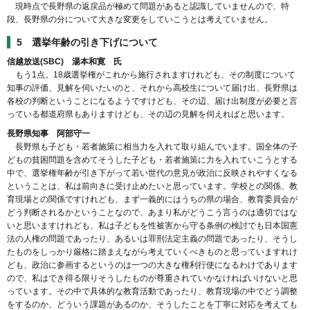
現時点で長野県の返戻品が極めて問題があると認識していませんので、特
段、長野県の分について大きな変更をしていこうとは考えていません。
5 選挙年齢の引き下げについて
信越放送(SBC) 湯本和寛 氏
もう1点。18歳選挙権がこれから施行されますけれども、その制度について
知事の評価、見解を伺いたいのと、それから高校生について届け出、長野県は
各校の判断ということになるようですけども、その辺、届け出制度が必要と言
っている都道府県もありますけども、その辺の見解を伺えればと思います。
長野県知事 阿部守一
長野県も子ども・若者施策に相当力を入れて取り組んでいます。国全体の子
どもの貧困問題を含めてそうした子ども・若者施策に力を入れていこうとする
中で、選挙権年齢が引き下がって若い世代の意見が政治に反映されやすくなる
ということは、私は前向きに受け止めたいと思っています。学校との関係、教
育現場との関係ですけれども、まず一義的にはうちの県の場合、教育委員会が
どう判断されるかということなので、あまり私がどうこう言うのは適切ではな
いと思いますけれども、私は子どもを性被害から守る条例の検討でも日本国憲
法の人権の問題であったり、あるいは罪刑法定主義の問題であったり、そうし
たものをしっかり厳格に踏まえながら考えていくべきものと思っていますれけ
ども、政治に参画するというのは一つの大きな権利行使になるわけであります
ので、私はでき得る限りそうしたものが尊重されていかなければいけないと思
っています。その中で具体的な教育活動であったり、教育現場の中でどう調整
をするのか、どういう課題があるのか、そうしたことを丁寧に対応を考えても