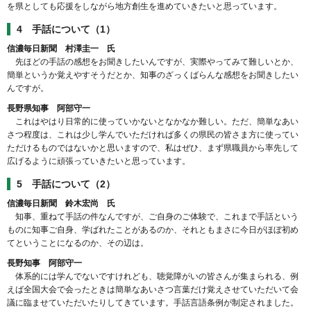
を県としても応援をしながら地方創生を進めていきたいと思っています。
4 手話について（1）
信濃毎日新聞 村澤圭一 氏
先ほどの手話の感想をお聞きしたいんですが、実際やってみて難しいとか、
簡単というか覚えやすそうだとか、知事のざっくばらんな感想をお聞きしたい
んですが。
長野県知事 阿部守一
これはやはり日常的に使っていかないとなかなか難しい。ただ、簡単なあい
さつ程度は、これは少し学んでいただければ多くの県民の皆さま方に使ってい
ただけるものではないかと思いますので、私はぜひ、まず県職員から率先して
広げるように頑張っていきたいと思っています。
5 手話について（2）
信濃毎日新聞 鈴木宏尚 氏
知事、重ねて手話の件なんですが、ご自身のご体験で、これまで手話という
ものに知事ご自身、学ばれたことがあるのか、それともまさに今日がほぼ初め
てということになるのか、その辺は。
長野知事 阿部守一
体系的には学んでないですけれども、聴覚障がいの皆さんが集まられる、例
えば全国大会で会ったときは簡単なあいさつ言葉だけ覚えさせていただいて会
議に臨ませていただいたりしてきています。手話言語条例が制定されました。