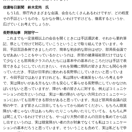
信濃毎日新聞 鈴木宏尚 氏
もう1点、県庁内さまざまな会議、会合もたくさんあるわけですが、どの程度
その手話というものを、なかなか難しいわけですけども、徹底するというか、
広げていくお考えでしょうか。
長野県知事 阿部守一
これまでも一定規模以上の会合を開くときには手話通訳者、それから要約筆
記、県として付けて対応していこうということで取り組んできています。今
回、手話言語条例できましたので、簡単な初歩的な部分はぜひ、部局長会議で
なぜああいうことをやっているかというのは、所管の健康福祉部だけではなく
て少なくとも部局長クラスの人たちには基本中の基本のところだけは手話で表
現できるようにしていただきたい。それを契機に県民の皆さま方にも関心を持
っていただき、手話が日常的に使われる長野県にしていきたいと思っていま
す。今回手話ではありますけれども、私は障がい者施策をいろいろ考える中
で、実は障がいがある方もない方も安心して暮らせる長野県にしていかなけれ
ばいけないと思っていますが、障がい者の皆さんに対する、例えばコミュニケ
ーションの仕方というのは、実は一般の障がいがない方同士のコミュニケーシ
ョンにおいても活用できる部分があると思っています。先ほど部局長会議の説
明の中で、まず皆さんに注目してもらってから始めてください。もちろん聴覚
障がい者じゃない方はあっち向いたりこっち向いたりしていても、もちろん声
は聞こえているわけですけども、やっぱり大勢の皆さんの注目を集めてから話
し出すというのは、実は聴覚障がい者の方が対象でなくても私はコミュニケー
ションの基本だろうと思っています。そういうことも含めて、実は私どもで学