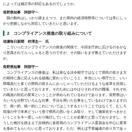
によっては補正等の対応もあるのでしょうか。
長野県知事 阿部守一
国の動向はしっかり踏まえつつ、また県内の経済情勢等については常にしっ
かり把握しながら対応していきたいと思います。
2 コンプライアンス推進の取り組みについて
信濃毎日新聞 村澤圭一 氏
こういったコンプライアンスの推進の関係で、今回全庁的に広げるのをかな
り意識されてらっしゃると思うのですが、その狙いをまず教えていただけます
か。
長野県知事 阿部守一
コンプライアンスの推進は、私は単なる法令順守ではなくて県民の皆さま方
の期待に真に応えられる組織に変わっていこうと、本当にいい県庁だと、いい
県職員だと多くの県民の皆さんにおっしゃっていただけるような改革を目指し
ていきたいと思っております。そのためにはやはりそれぞれの職場、それぞれ
の職員の対応の変革ということが求められているわけであります。長野県はい
ろいろな分野でいろんな仕事、手法を用いた仕事をしているわけでありますの
で、画一的、統一的にこれについてはこうするということではなくて、むしろ
現場の中で本来どういう形で県民の思いをくみ取り、そして施策化すべきかと
いうことを今一度しっかり検討していくことが必要だと思っておりますし、そ
うした検討を踏まえて自律的に各部局のコンプライアンス委員会を中心に変革
を進めてもらいたいと思っております。ただ、例えば予算編成の在り方であっ