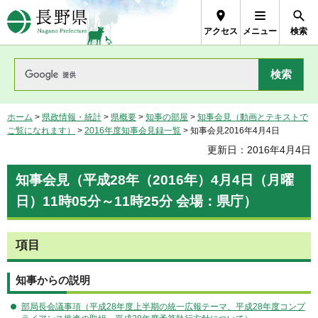
長野県Nagano Prefecture
アクセス
メニュー
検索
ホーム
>
県政情報・統計
>
県概要
>
知事の部屋
>
知事会見（動画とテキストで
ご覧になれます）
>
2016年度知事会見録一覧
> 知事会見2016年4月4日
更新日：2016年4月4日
知事会見（平成28年（2016年）4月4日（月曜
日）11時05分～11時25分 会場：県庁）
項目
知事からの説明
部局長会議事項（平成28年度上半期の統一広報テーマ、平成28年度コンプ