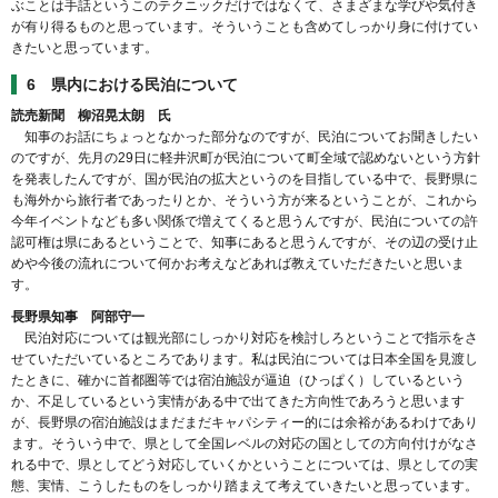
ぶことは手話というこのテクニックだけではなくて、さまざまな学びや気付き
が有り得るものと思っています。そういうことも含めてしっかり身に付けてい
きたいと思っています。
6 県内における民泊について
読売新聞 柳沼晃太朗 氏
知事のお話にちょっとなかった部分なのですが、民泊についてお聞きしたい
のですが、先月の29日に軽井沢町が民泊について町全域で認めないという方針
を発表したんですが、国が民泊の拡大というのを目指している中で、長野県に
も海外から旅行者であったりとか、そういう方が来るということが、これから
今年イベントなども多い関係で増えてくると思うんですが、民泊についての許
認可権は県にあるということで、知事にあると思うんですが、その辺の受け止
めや今後の流れについて何かお考えなどあれば教えていただきたいと思いま
す。
長野県知事 阿部守一
民泊対応については観光部にしっかり対応を検討しろということで指示をさ
せていただいているところであります。私は民泊については日本全国を見渡し
たときに、確かに首都圏等では宿泊施設が逼迫（ひっぱく）しているという
か、不足しているという実情がある中で出てきた方向性であろうと思います
が、長野県の宿泊施設はまだまだキャパシティー的には余裕があるわけであり
ます。そういう中で、県として全国レベルの対応の国としての方向付けがなさ
れる中で、県としてどう対応していくかということについては、県としての実
態、実情、こうしたものをしっかり踏まえて考えていきたいと思っています。