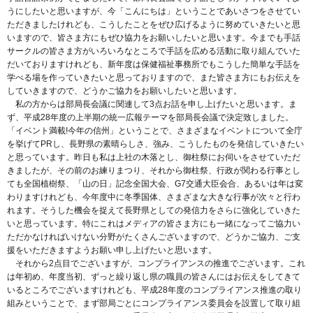
うにしたいと思いますが、今「こんにちは」ということであいさつをさせてい
ただきましたけれども、こうしたことをぜひ広げるように努めていきたいと思
いますので、皆さま方にもぜひ協力をお願いしたいと思います。今までも手話
サークルの皆さま方がいろいろなところで手話を広める活動に取り組んでいた
だいておりますけれども、新年度は保健福祉事務所でもこうした簡単な手話を
学べる場を作っていきたいと思っておりますので、また皆さま方にもお伝えを
していきますので、どうかご協力をお願いしたいと思います。
私の方からは部局長会議に関連して3点お話を申し上げたいと思います。ま
ず、平成28年度の上半期の統一広報テーマを部局長会議で決定致しました。
「イベント満載!今年の信州」ということで、さまざまなイベントについて全庁
を挙げてPRし、長野県の素晴らしさ、強み、こうしたものを発信していきたい
と思っています。昨日も私は上社の木落とし、御柱祭にお伺いをさせていただ
きましたが、その前のお練りまつり、それから御柱祭、行政が関わる行事とし
ても全国植樹祭、「山の日」記念全国大会、G7交通大臣会合、あるいは年は変
わりますけれども、今年度中に冬季国体、さまざまな大きな行事が次々と行わ
れます。そうした機会を捉えて長野県としての発信力をさらに強化していきた
いと思っています。特にこれはメディアの皆さま方にも一緒になってご協力い
ただかなければいけない分野がたくさんございますので、どうかご協力、ご支
援をいただきますようお願い申し上げたいと思います。
それから2点目でございますが、コンプライアンスの推進でございます。これ
は年初め、年度当初、ずっと繰り返し県の職員の皆さんにはお伝えをしてきて
いるところでございますけれども、平成28年度のコンプライアンス推進の取り
組みということで、まず部局ごとにコンプライアンス委員会を設置して取り組