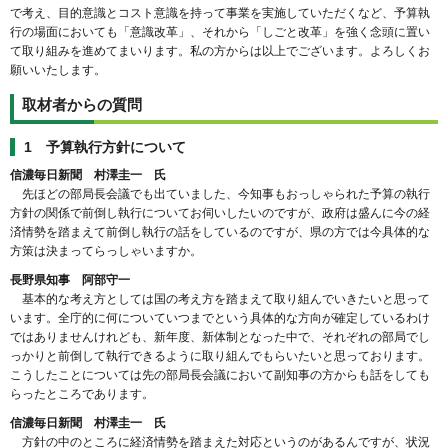
で考え、目的意識とコスト意識を持って事業を実施していただくなど、予算執
行の場面においても「意識改革」、それから「しごと改革」を強く念頭に置い
て取り組みを進めてまいります。私の方からは以上でございます。よろしくお
願いいたします。
取材者からの質問
1 予算執行方針について
信濃毎日新聞 村澤圭一 氏
先ほどの部局長会議でも出ていました、今知事もおっしゃられた予算の執行
方針の関係で前倒し執行についてお伺いしたいのですが、政府は盛んに今の経
済情勢を踏まえて前倒し執行の話をしているのですが、県の方では今具体的な
方策は決まってらっしゃいますか。
長野県知事 阿部守一
基本的な考え方としては国の考え方を踏まえて取り組んでいきたいと思って
います。全庁的に何についていつまでという具体的な方向が確定しているわけ
ではありませんけれども、新年度、新体制となった中で、それぞれの部局でし
っかりと前倒して執行できるように取り組んでもらいたいと思っております。
こうしたことについては先の部局長会議において副知事の方からも話をしても
らったところであります。
信濃毎日新聞 村澤圭一 氏
方針の中のところに経済情勢を踏まえた対応というのがあるんですが、状況