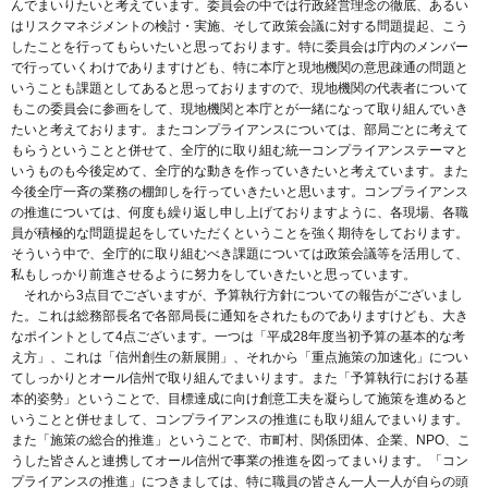
んでまいりたいと考えています。委員会の中では行政経営理念の徹底、あるい
はリスクマネジメントの検討・実施、そして政策会議に対する問題提起、こう
したことを行ってもらいたいと思っております。特に委員会は庁内のメンバー
で行っていくわけでありますけども、特に本庁と現地機関の意思疎通の問題と
いうことも課題としてあると思っておりますので、現地機関の代表者について
もこの委員会に参画をして、現地機関と本庁とが一緒になって取り組んでいき
たいと考えております。またコンプライアンスについては、部局ごとに考えて
もらうということと併せて、全庁的に取り組む統一コンプライアンステーマと
いうものも今後定めて、全庁的な動きを作っていきたいと考えています。また
今後全庁一斉の業務の棚卸しを行っていきたいと思います。コンプライアンス
の推進については、何度も繰り返し申し上げておりますように、各現場、各職
員が積極的な問題提起をしていただくということを強く期待をしております。
そういう中で、全庁的に取り組むべき課題については政策会議等を活用して、
私もしっかり前進させるように努力をしていきたいと思っています。
それから3点目でございますが、予算執行方針についての報告がございまし
た。これは総務部長名で各部局長に通知をされたものでありますけども、大き
なポイントとして4点ございます。一つは「平成28年度当初予算の基本的な考
え方」、これは「信州創生の新展開」、それから「重点施策の加速化」につい
てしっかりとオール信州で取り組んでまいります。また「予算執行における基
本的姿勢」ということで、目標達成に向け創意工夫を凝らして施策を進めると
いうことと併せまして、コンプライアンスの推進にも取り組んでまいります。
また「施策の総合的推進」ということで、市町村、関係団体、企業、NPO、こ
うした皆さんと連携してオール信州で事業の推進を図ってまいります。「コン
プライアンスの推進」につきましては、特に職員の皆さん一人一人が自らの頭