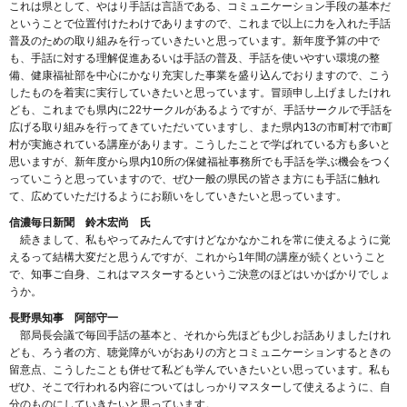
これは県として、やはり手話は言語である、コミュニケーション手段の基本だ
ということで位置付けたわけでありますので、これまで以上に力を入れた手話
普及のための取り組みを行っていきたいと思っています。新年度予算の中で
も、手話に対する理解促進あるいは手話の普及、手話を使いやすい環境の整
備、健康福祉部を中心にかなり充実した事業を盛り込んでおりますので、こう
したものを着実に実行していきたいと思っています。冒頭申し上げましたけれ
ども、これまでも県内に22サークルがあるようですが、手話サークルで手話を
広げる取り組みを行ってきていただいていますし、また県内13の市町村で市町
村が実施されている講座があります。こうしたことで学ばれている方も多いと
思いますが、新年度から県内10所の保健福祉事務所でも手話を学ぶ機会をつく
っていこうと思っていますので、ぜひ一般の県民の皆さま方にも手話に触れ
て、広めていただけるようにお願いをしていきたいと思っています。
信濃毎日新聞 鈴木宏尚 氏
続きまして、私もやってみたんですけどなかなかこれを常に使えるように覚
えるって結構大変だと思うんですが、これから1年間の講座が続くということ
で、知事ご自身、これはマスターするというご決意のほどはいかばかりでしょ
うか。
長野県知事 阿部守一
部局長会議で毎回手話の基本と、それから先ほども少しお話ありましたけれ
ども、ろう者の方、聴覚障がいがおありの方とコミュニケーションするときの
留意点、こうしたことも併せて私ども学んでいきたいとい思っています。私も
ぜひ、そこで行われる内容についてはしっかりマスターして使えるように、自
分のものにしていきたいと思っています。