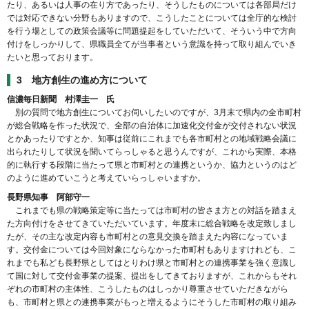
たり、あるいは人事の在り方であったり、そうしたものについては各部局だけ
では対応できない分野もありますので、こうしたことについては全庁的な検討
を行う場としての政策会議等に問題提起をしていただいて、そういう中で方向
付けをしっかりして、県職員全てが当事者という意識を持って取り組んでいき
たいと思っております。
3 地方創生の進め方について
信濃毎日新聞 村澤圭一 氏
別の質問で地方創生についてお伺いしたいのですが、3月末で県内の全市町村
が総合戦略を作った状況で、全部の自治体に加速化交付金が交付されない状況
とかあったりですとか、知事は従前にこれまでも各市町村との地域戦略会議に
出られたりして状況を聞いてらっしゃると思うんですが、これから実際、本格
的に執行する段階に当たって県と市町村との連携というか、協力というのはど
のように進めていこうと考えていらっしゃいますか。
長野県知事 阿部守一
これまでも県の戦略策定等に当たっては市町村の皆さま方との対話を踏まえ
た方向付けをさせてきていただいています。年度末に総合戦略を改定致しまし
たが、その主な改定内容も市町村との意見交換を踏まえた内容になっていま
す。交付金については今回対象にならなかった市町村もありますけれども、こ
れまでも私ども長野県としてはとりわけ県と市町村との連携事業を強く意識し
て国に対して交付金事業の提案、提出をしてきておりますが、これからもそれ
ぞれの市町村の主体性、こうしたものはしっかり尊重させていただきながら
も、市町村と県との連携事業がもっと増えるようにそうした市町村の取り組み