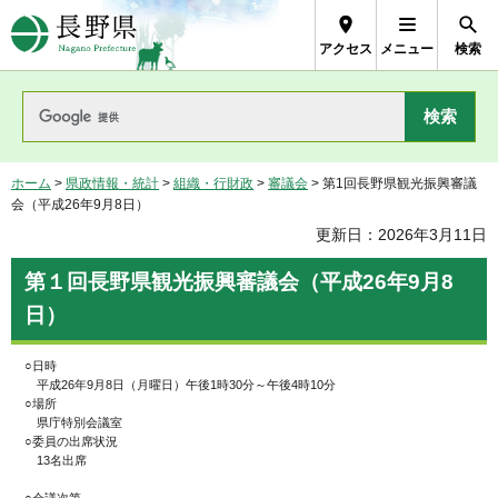
長野県Nagano Prefecture
アクセス
メニュー
検索
ホーム
>
県政情報・統計
>
組織・行財政
>
審議会
> 第1回長野県観光振興審議
会（平成26年9月8日）
更新日：2026年3月11日
第１回長野県観光振興審議会（平成26年9月8
日）
○日時
平成26年9月8日（月曜日）午後1時30分～午後4時10分
○場所
県庁特別会議室
○委員の出席状況
13名出席