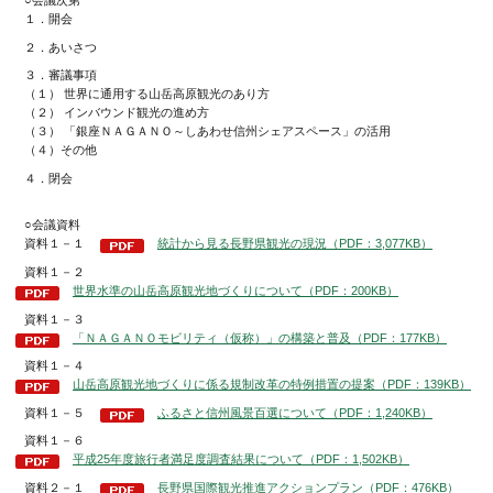
○会議次第
１．開会
２．あいさつ
３．審議事項
（１） 世界に通用する山岳高原観光のあり方
（２） インバウンド観光の進め方
（３） 「銀座ＮＡＧＡＮＯ～しあわせ信州シェアスペース」の活用
（４）その他
４．閉会
○会議資料
資料１－１
統計から見る長野県観光の現況（PDF：3,077KB）
資料１－２
世界水準の山岳高原観光地づくりについて（PDF：200KB）
資料１－３
「ＮＡＧＡＮＯモビリティ（仮称）」の構築と普及（PDF：177KB）
資料１－４
山岳高原観光地づくりに係る規制改革の特例措置の提案（PDF：139KB）
資料１－５
ふるさと信州風景百選について（PDF：1,240KB）
資料１－６
平成25年度旅行者満足度調査結果について（PDF：1,502KB）
資料２－１
長野県国際観光推進アクションプラン（PDF：476KB）