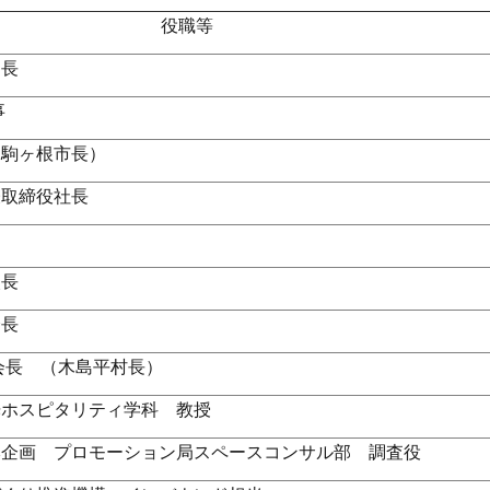
役職等
局長
事
（駒ヶ根市長）
表取締役社長
次長
会長
会長 （木島平村長）
光ホスピタリティ学科 教授
本企画 プロモーション局スペースコンサル部 調査役