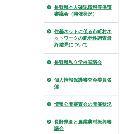
長野県本人確認情報等保護
審議会（開催状況）
住基ネットに係る市町村ネ
ットワークの脆弱性調査最
終結果について
長野県私立学校審議会
個人情報保護審査会委員名
簿
情報公開審査会の開催状況
長野県食と農業農村振興審
議会