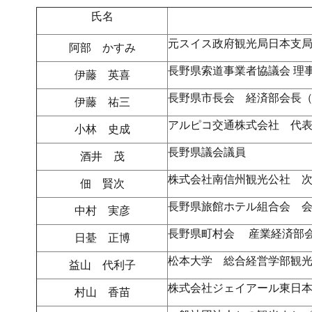
氏名
元スイス政府観光局日本支
阿部 かすみ
長野県索道事業者協議会 理
伊藤 英喜
長野県市長会 経済部会長
伊藤 祐三
アルピコ交通株式会社 代
小林 史成
長野県議会議員
酒井 茂
株式会社南信州観光公社 
佃 賢次
長野県旅館ホテル組合会 
中村 実彦
長野県町村会 産業経済部
日䑓 正博
松本大学 総合経営学部観
益山 代利子
株式会社ジェイアール東日
村山 香苗