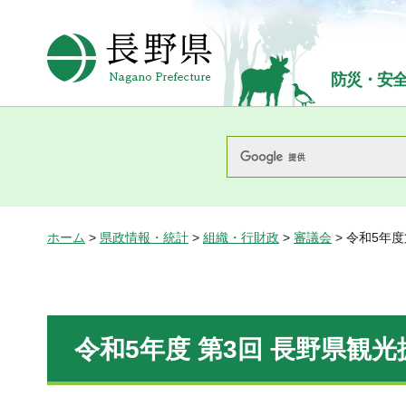
長野県Nagano Prefecture
防災・安
ホーム
>
県政情報・統計
>
組織・行財政
>
審議会
> 令和5年
令和5年度 第3回 長野県観光