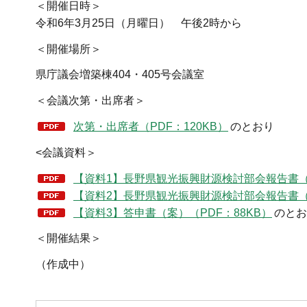
＜開催日時＞
令和6年3月25日（月曜日） 午後2時から
＜開催場所＞
県庁議会増築棟404・405号会議室
＜会議次第・出席者＞
次第・出席者（PDF：120KB）
のとおり
<会議資料＞
【資料1】長野県観光振興財源検討部会報告書（PD
【資料2】長野県観光振興財源検討部会報告書（概
【資料3】答申書（案）（PDF：88KB）
のとお
＜開催結果＞
（作成中）