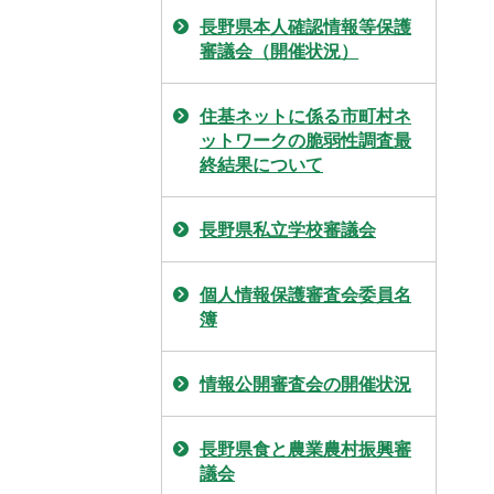
長野県本人確認情報等保護
審議会（開催状況）
住基ネットに係る市町村ネ
ットワークの脆弱性調査最
終結果について
長野県私立学校審議会
個人情報保護審査会委員名
簿
情報公開審査会の開催状況
長野県食と農業農村振興審
議会