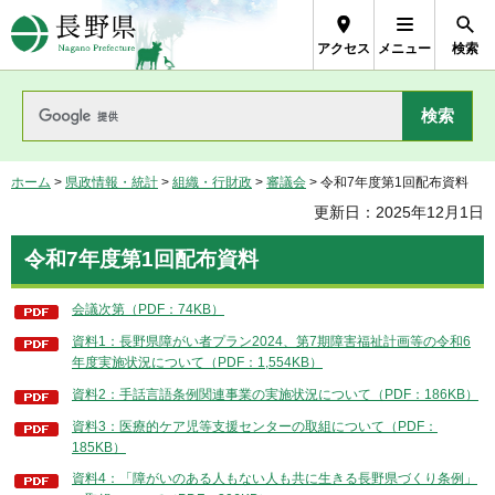
長野県Nagano Prefecture
アクセス
メニュー
検索
ホーム
>
県政情報・統計
>
組織・行財政
>
審議会
> 令和7年度第1回配布資料
更新日：2025年12月1日
令和7年度第1回配布資料
会議次第（PDF：74KB）
資料1：長野県障がい者プラン2024、第7期障害福祉計画等の令和6
年度実施状況について（PDF：1,554KB）
資料2：手話言語条例関連事業の実施状況について（PDF：186KB）
資料3：医療的ケア児等支援センターの取組について（PDF：
185KB）
資料4：「障がいのある人もない人も共に生きる長野県づくり条例」