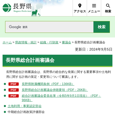
長野県Nagano Prefecture
アクセス
メニュー
検索
ホーム
>
県政情報・統計
>
組織・行財政
>
審議会
> 長野県総合計画審議会
更新日：2024年9月5日
長野県総合計画審議会
長野県総合計画審議会は、長野県の総合的な発展に関する重要事項や土地利
用に関する計画の策定・変更等について審議します。
長野県附属機関条例（PDF：136KB）
長野県総合計画審議会傍聴要領（PDF：26KB）
総合計画審議会委員名簿（令和5年9月1日現在）（PDF：
96KB）
土地利用・事業認定部会
中期総合計画政策評価部会