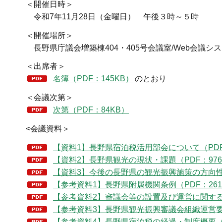
＜開催日時＞
令和7年11月28日（金曜日） 午後３時～５時
＜開催場所＞
長野県庁議会増築棟404・405号会議室/Web会議シ
＜出席者＞
名簿（PDF：145KB）
のとおり
＜会議次第＞
次第（PDF：84KB）
<会議資料＞
【資料1】長野県宿泊税活用部会について（PDF
【資料2】長野県観光の現状・課題（PDF：976
【資料3】今後の長野県の観光振興施策の方向性に
【参考資料1】長野県附属機関条例（PDF：261
【参考資料2】審議会等の設置及び運営に関する方
【参考資料3】長野県観光振興審議会組織運営要綱
【参考資料4】長野県宿泊税の経過・制度概要（P