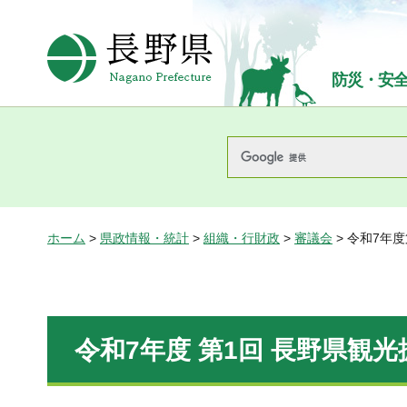
長野県Nagano Prefecture
防災・安
ホーム
>
県政情報・統計
>
組織・行財政
>
審議会
> 令和7年
令和7年度 第1回 長野県観光