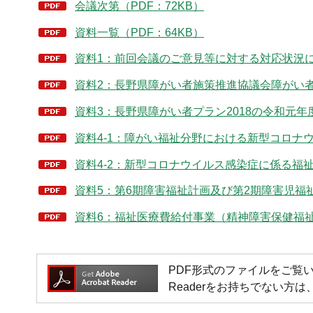
会議次第（PDF：72KB）
資料一覧（PDF：64KB）
資料1：前回会議のご意見等に対する対応状況につ
資料2：長野県障がい者施策推進協議会障がい者
資料3：長野県障がい者プラン2018の令和元年度
資料4-1：障がい福祉分野における新型コロナウ
資料4-2：新型コロナウイルス感染症に係る福祉
資料5：第6期障害福祉計画及び第2期障害児福祉計
資料6：福祉医療費給付事業（精神障害保健福祉手
PDF形式のファイルをご覧いただく場
Readerをお持ちでない