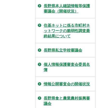
長野県本人確認情報等保護
審議会（開催状況）
住基ネットに係る市町村ネ
ットワークの脆弱性調査最
終結果について
長野県私立学校審議会
個人情報保護審査会委員名
簿
情報公開審査会の開催状況
長野県食と農業農村振興審
議会