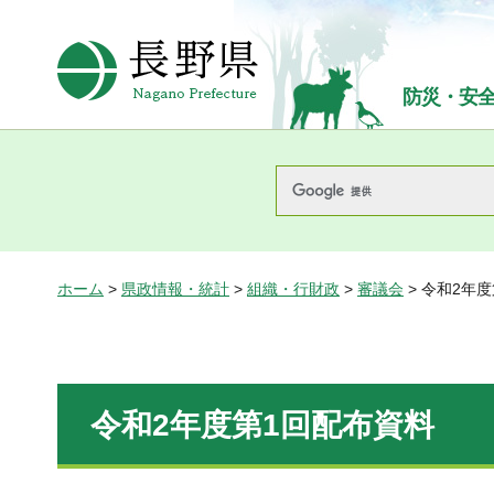
長野県Nagano Prefecture
防災・安
ホーム
>
県政情報・統計
>
組織・行財政
>
審議会
> 令和2年
令和2年度第1回配布資料