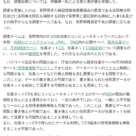
なお、調査結果については、伊藤穣一氏による第三者評価を実施した。
調査を実施したのは、長野県本人確認情報保護審議会の委員である吉田柳太郎
氏並びに吉田柳太郎氏を補助する目的で長野県と委託契約を締結した者1名及び
その助手からなる調査チームである。なお、長野県職員若干名が調査に立ち会
った。
調査チームは、長野県内の3つの自治体のコンピュータネットワークにおいて、
外部・
内部のファイアウォール（FW）
、
DMZ
内の公開サーバ、
既存住基サー
バ
、
庁内WEBサーバ
、住基ネット
CS
、住基ネット
CS端末等
について調査を行
い、いくつかの
脆弱性
を発見した。その主なものは次のとおりである。
パスワード設定等の問題があり、庁舎の内外から既存住基サーバや庁内WEB
サーバに
管理者権限
で
ログイン
できたほか、データベースへの
アクセス
制限に
も問題があり、住基コードなどの個人情報を含む重要なデータを閲覧できた。
このことは、データの書き換えが可能であり、書き換えられた住民票データが
住基ネットを経由して流通する可能性があることを意味している。
住基ネットCSを含むコンピュータネットワーク上のサーバの
OS
が既知の脆
弱性を含んだまま運用されており、一定の条件下においては、一般に入手可能
なツールによる管理者権限奪取も可能であった。このことは、重要なデータの
閲覧と書き換えが可能であり、書き換えられた住民票データが住基ネットを経
由して流通する可能性があることを意味している。
また、住基ネットCSで得られたデータを利用してCS端末の管理者権限を奪取
することが可能であった。