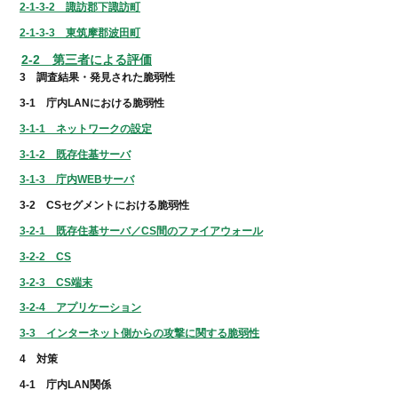
2-1-3-2 諏訪郡下諏訪町
2-1-3-3 東筑摩郡波田町
2-2 第三者による評価
3 調査結果・発見された脆弱性
3-1 庁内LANにおける脆弱性
3-1-1 ネットワークの設定
3-1-2 既存住基サーバ
3-1-3 庁内WEBサーバ
3-2 CSセグメントにおける脆弱性
3-2-1 既存住基サーバ／CS間のファイアウォール
3-2-2 CS
3-2-3 CS端末
3-2-4 アプリケーション
3-3 インターネット側からの攻撃に関する脆弱性
4 対策
4-1 庁内LAN関係