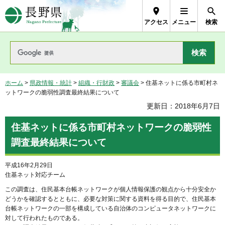
長野県Nagano Prefecture
アクセス
メニュー
検索
ホーム
>
県政情報・統計
>
組織・行財政
>
審議会
> 住基ネットに係る市町村ネ
ットワークの脆弱性調査最終結果について
更新日：2018年6月7日
住基ネットに係る市町村ネットワークの脆弱性
調査最終結果について
平成16年2月29日
住基ネット対応チーム
この調査は、住民基本台帳ネットワークが個人情報保護の観点から十分安全か
どうかを確認するとともに、必要な対策に関する資料を得る目的で、住民基本
台帳ネットワークの一部を構成している自治体のコンピュータネットワークに
対して行われたものである。