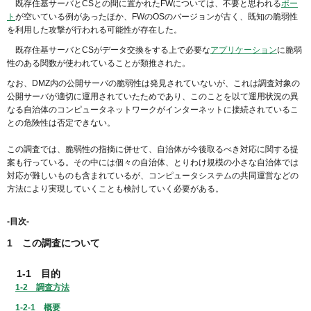
既存住基サーバとCSとの間に置かれたFWについては、不要と思われる
ポー
ト
が空いている例があったほか、FWのOSのバージョンが古く、既知の脆弱性
を利用した攻撃が行われる可能性が存在した。
既存住基サーバとCSがデータ交換をする上で必要な
アプリケーション
に脆弱
性のある関数が使われていることが類推された。
なお、DMZ内の公開サーバの脆弱性は発見されていないが、これは調査対象の
公開サーバが適切に運用されていたためであり、このことを以て運用状況の異
なる自治体のコンピュータネットワークがインターネットに接続されているこ
との危険性は否定できない。
この調査では、脆弱性の指摘に併せて、自治体が今後取るべき対応に関する提
案も行っている。その中には個々の自治体、とりわけ規模の小さな自治体では
対応が難しいものも含まれているが、コンピュータシステムの共同運営などの
方法により実現していくことも検討していく必要がある。
-目次-
1 この調査について
1-1 目的
1-2 調査方法
1-2-1 概要