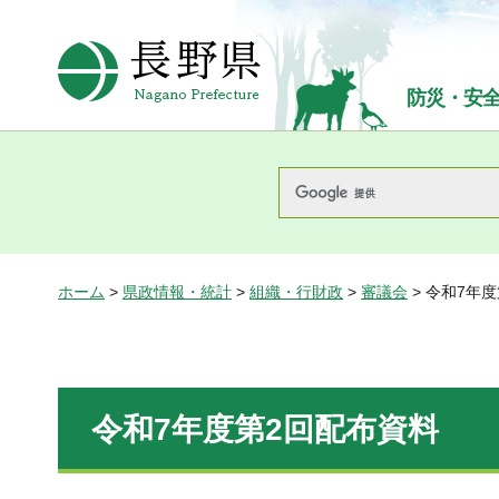
長野県Nagano Prefecture
防災・安
ホーム
>
県政情報・統計
>
組織・行財政
>
審議会
> 令和7年
令和7年度第2回配布資料