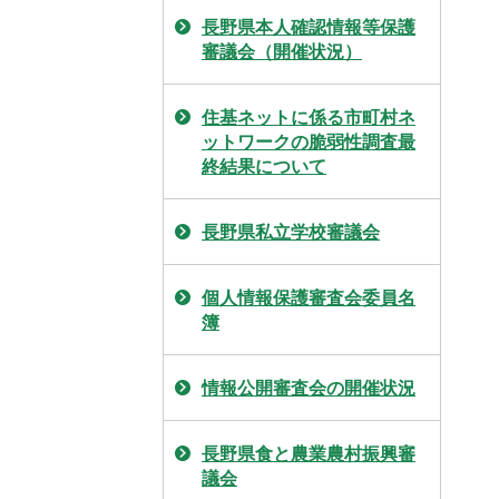
長野県本人確認情報等保護
審議会（開催状況）
住基ネットに係る市町村ネ
ットワークの脆弱性調査最
終結果について
長野県私立学校審議会
個人情報保護審査会委員名
簿
情報公開審査会の開催状況
長野県食と農業農村振興審
議会