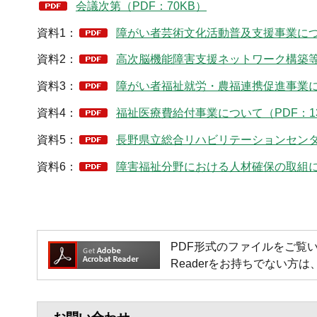
会議次第（PDF：70KB）
資料1：
障がい者芸術文化活動普及支援事業につい
資料2：
高次脳機能障害支援ネットワーク構築等事
資料3：
障がい者福祉就労・農福連携促進事業につ
資料4：
福祉医療費給付事業について（PDF：13
資料5：
長野県立総合リハビリテーションセンタ
資料6：
障害福祉分野における人材確保の取組につ
PDF形式のファイルをご覧いただく場
Readerをお持ちでない