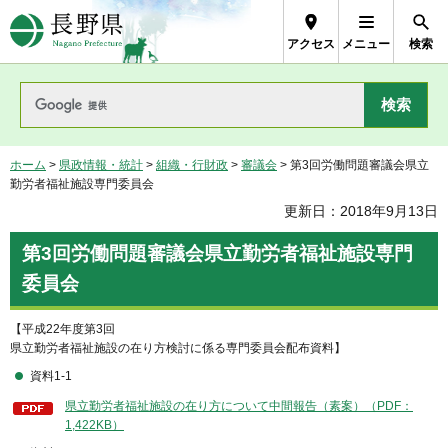
長野県Nagano Prefecture
アクセス
メニュー
検索
ホーム
>
県政情報・統計
>
組織・行財政
>
審議会
> 第3回労働問題審議会県立
勤労者福祉施設専門委員会
更新日：2018年9月13日
第3回労働問題審議会県立勤労者福祉施設専門
委員会
【平成22年度第3回
県立勤労者福祉施設の在り方検討に係る専門委員会配布資料】
資料1-1
県立勤労者福祉施設の在り方について中間報告（素案）（PDF：
1,422KB）