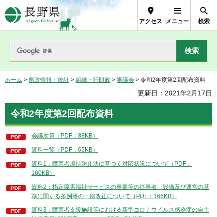
長野県Nagano Prefecture
アクセス
メニュー
検索
ホーム
>
県政情報・統計
>
組織・行財政
>
審議会
> 令和2年度第2回配布資料
更新日：2021年2月17日
令和2年度第2回配布資料
会議次第（PDF：88KB）
資料一覧（PDF：65KB）
資料1：障害者虐待防止法に基づく対応状況について（PDF：
160KB）
資料2：指定障害福祉サービスの事業等の従事者、設備及び運営の基
準に関する条例等の一部改正について（PDF：166KB）
資料3：障害者支援施設等における新型コロナウイルス感染症の自主