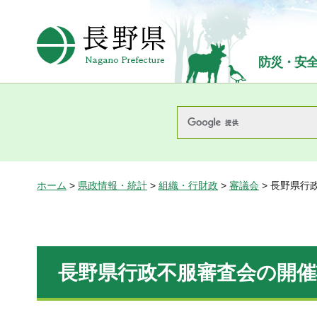
長野県Nagano Prefecture
防災・安
ホーム
>
県政情報・統計
>
組織・行財政
>
審議会
> 長野県行
長野県行政不服審査会の開催