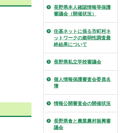
長野県本人確認情報等保護
審議会（開催状況）
住基ネットに係る市町村ネ
ットワークの脆弱性調査最
終結果について
長野県私立学校審議会
個人情報保護審査会委員名
簿
情報公開審査会の開催状況
長野県食と農業農村振興審
議会