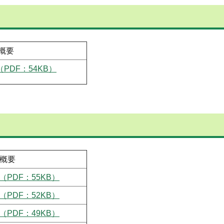
概要
PDF：54KB）
概要
（PDF：55KB）
（PDF：52KB）
（PDF：49KB）