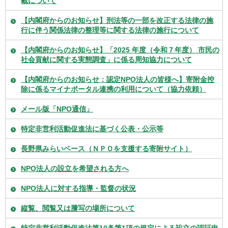
載について
【内閣府からのお知らせ】刑法等の一部を改正する法律の施
行に伴う関係法律の整理等に関する法律の施行について
【内閣府からのお知らせ】「2025 年度（令和７年度） 市民の
社会貢献に関する実態調査」に係る周知協力について
【内閣府からのお知らせ：認定NPO法人の皆様へ】寄附金控
除に係るマイナポータル連携の利用について（協力依頼）
メール版「NPO通信」
特定非営利活動促進法に基づく公表・公示等
長野県みらいベース（ＮＰＯを支援する寄附サイト）
NPO法人の設立を希望される方へ
NPO法人に対する指導・監督の状況
縦覧、閲覧又は謄写の場所について
特定非営利活動促進法第10条第1項の規定による設立の認証申