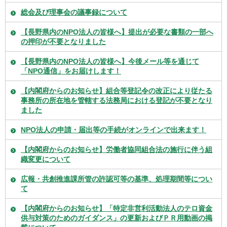
総会及び理事会の議事録について
【長野県内のNPO法人の皆様へ】提出が必要な書類の一部へ
の押印が不要となりました
【長野県内のNPO法人の皆様へ】今後メール等を通じて
「NPO通信」をお届けします！
【内閣府からのお知らせ】組合等登記令の改正により従たる
事務所の所在地を管轄する法務局における登記が不要となり
ました
NPO法人の申請・届出等の手続がオンラインで出来ます！
【内閣府からのお知らせ】労働者協同組合法の施行に伴う組
織変更について
広報・共創推進課所管の許認可等の基準、処理期間等につい
て
【内閣府からのお知らせ】「特定非営利活動法人のテロ資金
供与対策のためのガイダンス」の更新およびＰＲ用動画の掲