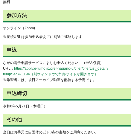
無料
参加方法
オンライン（Zoom)
※接続URLは参加申込者あてに別途ご連絡します。
申込
ながの電子申請サービスによりお申込ください。（申込必須）
URL：
https://apply.e-tumo.jp/pref-nagano-u/offer/offerList_detail?
tempSeq=71194（別ウィンドウで外部サイトが開きます）
※希望者には、後日アーカイブ動画を配信する予定です。
申込締切
令和8年5月21日（木曜日）
その他
当日はお手元に自団体の以下3点の書類をご用意ください。