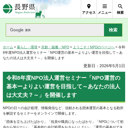
長野県Nagano Prefecture
アクセス
メニュー
検索
ホーム
>
暮らし・環境
>
共創・協働・NPO
>
ようこそ！NPOのページへ
> 令和
8年度NPO法人運営セミナー「NPO運営の基本ーよりよい運営を目指して～あ
なたの法人は大丈夫？～」を開催します
更新日：2026年5月1日
令和8年度NPO法人運営セミナー「NPO運営の
基本ーよりよい運営を目指して～あなたの法人
は大丈夫？～」を開催します
NPOの日々の会計処理、情報発信など、信頼される団体運営の基本となる勘所
を解説するセミナーをオンラインで開催します。
「団体を立ち上げたばかり」「役員や職員になったばかり」「NPOについて初
歩から知りたい」「基本的な会計処理をおさらいしたい」「運営の基本ができ