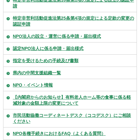
請
特定非営利活動促進法第25条第4項の規定による定款の変更の
認証申請
NPO法人の設立・運営に係る申請・届出様式
認定NPO法人に係る申請・届出様式
指定を受けるための手続及び書類
県内の中間支援組織一覧
NPO・イベント情報
【内閣府からのお知らせ】有料老人ホーム等の食事に係る軽
減対象の金額上限の変更について
市民活動協働コーディネートデスク（ココデスク）にご相談
ください
NPO各種手続きにおけるFAQ（よくある質問）