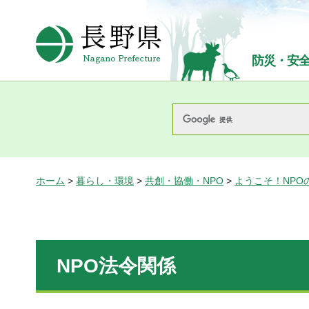
長野県Nagano Prefecture
防災・安
ホーム
>
暮らし・環境
>
共創・協働・NPO
>
ようこそ！NPO
NPO法令関係