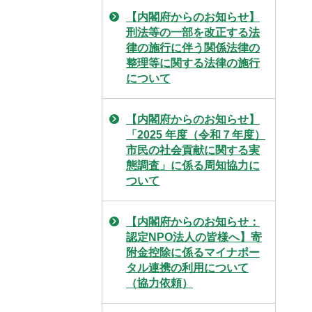
【内閣府からのお知らせ】
刑法等の一部を改正する法
律の施行に伴う関係法律の
整理等に関する法律の施行
について
【内閣府からのお知らせ】
「2025 年度（令和７年度）
市民の社会貢献に関する実
態調査」に係る周知協力に
ついて
【内閣府からのお知らせ：
認定NPO法人の皆様へ】寄
附金控除に係るマイナポー
タル連携の利用について
（協力依頼）