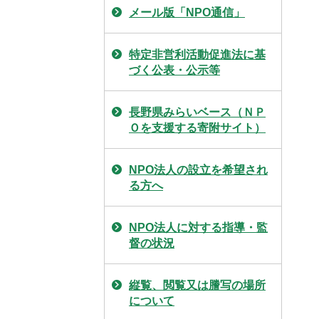
メール版「NPO通信」
特定非営利活動促進法に基
づく公表・公示等
長野県みらいベース（ＮＰ
Ｏを支援する寄附サイト）
NPO法人の設立を希望され
る方へ
NPO法人に対する指導・監
督の状況
縦覧、閲覧又は謄写の場所
について