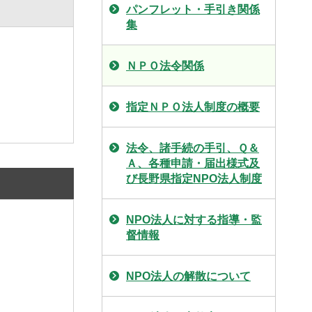
パンフレット・手引き関係
集
ＮＰＯ法令関係
指定ＮＰＯ法人制度の概要
法令、諸手続の手引、Ｑ＆
Ａ、各種申請・届出様式及
び長野県指定NPO法人制度
NPO法人に対する指導・監
督情報
NPO法人の解散について