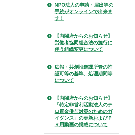
NPO法人の申請・届出等の
手続がオンラインで出来ま
す！
【内閣府からのお知らせ】
労働者協同組合法の施行に
伴う組織変更について
広報・共創推進課所管の許
認可等の基準、処理期間等
について
【内閣府からのお知らせ】
「特定非営利活動法人のテ
ロ資金供与対策のためのガ
イダンス」の更新およびＰ
Ｒ用動画の掲載について