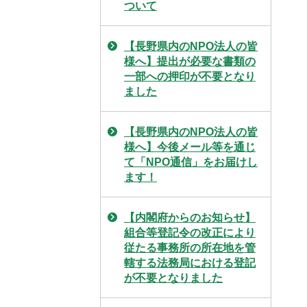
ついて
【長野県内のNPO法人の皆
様へ】提出が必要な書類の
一部への押印が不要となり
ました
【長野県内のNPO法人の皆
様へ】今後メール等を通じ
て「NPO通信」をお届けし
ます！
【内閣府からのお知らせ】
組合等登記令の改正により
従たる事務所の所在地を管
轄する法務局における登記
が不要となりました