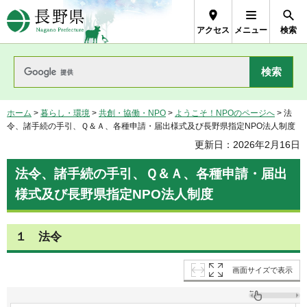
長野県Nagano Prefecture
アクセス
メニュー
検索
ホーム
>
暮らし・環境
>
共創・協働・NPO
>
ようこそ！NPOのページへ
> 法
令、諸手続の手引、Ｑ＆Ａ、各種申請・届出様式及び長野県指定NPO法人制度
更新日：2026年2月16日
法令、諸手続の手引、Ｑ＆Ａ、各種申請・届出
様式及び長野県指定NPO法人制度
１ 法令
画面サイズで表示