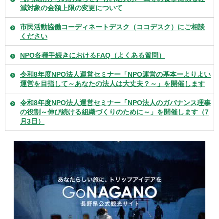
減対象の金額上限の変更について
市民活動協働コーディネートデスク（ココデスク）にご相談
ください
NPO各種手続きにおけるFAQ（よくある質問）
令和8年度NPO法人運営セミナー「NPO運営の基本ーよりよい
運営を目指して～あなたの法人は大丈夫？～」を開催します
令和8年度NPO法人運営セミナー「NPO法人のガバナンス理事
の役割～伸び続ける組織づくりのために～」を開催します（7
月3日）