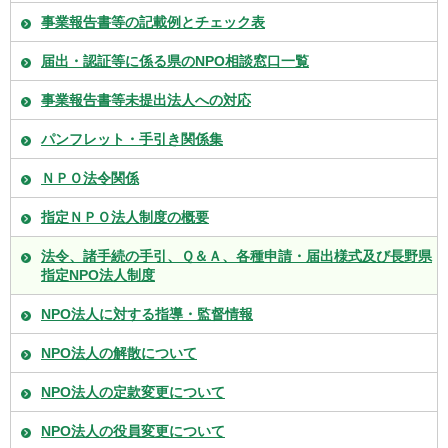
事業報告書等の記載例とチェック表
届出・認証等に係る県のNPO相談窓口一覧
事業報告書等未提出法人への対応
パンフレット・手引き関係集
ＮＰＯ法令関係
指定ＮＰＯ法人制度の概要
法令、諸手続の手引、Ｑ＆Ａ、各種申請・届出様式及び長野県
指定NPO法人制度
NPO法人に対する指導・監督情報
NPO法人の解散について
NPO法人の定款変更について
NPO法人の役員変更について