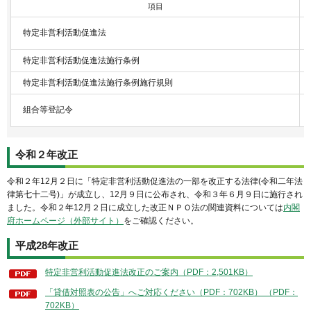
項目
特定非営利活動促進法
特定非営利活動促進法施行条例
特定非営利活動促進法施行条例施行規則
組合等登記令
令和２年改正
令和２年12月２日に「特定非営利活動促進法の一部を改正する法律(令和二年法
律第七十二号)」が成立し、12月９日に公布され、令和３年６月９日に施行され
ました。令和２年12月２日に成立した改正ＮＰＯ法の関連資料については
内閣
府ホームページ（外部サイト）
をご確認ください。
平成28年改正
特定非営利活動促進法改正のご案内（PDF：2,501KB）
「貸借対照表の公告」へご対応ください（PDF：702KB） （PDF：
702KB）