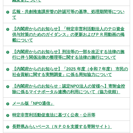
織変更について
広報・共創推進課所管の許認可等の基準、処理期間等につい
て
【内閣府からのお知らせ】「特定非営利活動法人のテロ資金
供与対策のためのガイダンス」の更新およびＰＲ用動画の掲
載について
【内閣府からのお知らせ】刑法等の一部を改正する法律の施
行に伴う関係法律の整理等に関する法律の施行について
【内閣府からのお知らせ】「2025 年度（令和７年度） 市民の
社会貢献に関する実態調査」に係る周知協力について
【内閣府からのお知らせ：認定NPO法人の皆様へ】寄附金控
除に係るマイナポータル連携の利用について（協力依頼）
メール版「NPO通信」
特定非営利活動促進法に基づく公表・公示等
長野県みらいベース（ＮＰＯを支援する寄附サイト）