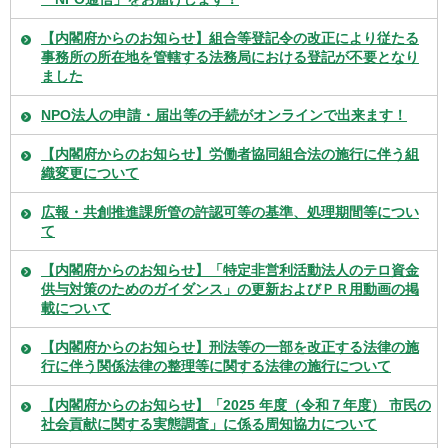
【内閣府からのお知らせ】組合等登記令の改正により従たる
事務所の所在地を管轄する法務局における登記が不要となり
ました
NPO法人の申請・届出等の手続がオンラインで出来ます！
【内閣府からのお知らせ】労働者協同組合法の施行に伴う組
織変更について
広報・共創推進課所管の許認可等の基準、処理期間等につい
て
【内閣府からのお知らせ】「特定非営利活動法人のテロ資金
供与対策のためのガイダンス」の更新およびＰＲ用動画の掲
載について
【内閣府からのお知らせ】刑法等の一部を改正する法律の施
行に伴う関係法律の整理等に関する法律の施行について
【内閣府からのお知らせ】「2025 年度（令和７年度） 市民の
社会貢献に関する実態調査」に係る周知協力について