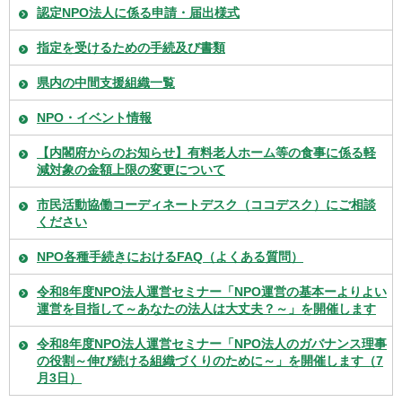
認定NPO法人に係る申請・届出様式
指定を受けるための手続及び書類
県内の中間支援組織一覧
NPO・イベント情報
【内閣府からのお知らせ】有料老人ホーム等の食事に係る軽
減対象の金額上限の変更について
市民活動協働コーディネートデスク（ココデスク）にご相談
ください
NPO各種手続きにおけるFAQ（よくある質問）
令和8年度NPO法人運営セミナー「NPO運営の基本ーよりよい
運営を目指して～あなたの法人は大丈夫？～」を開催します
令和8年度NPO法人運営セミナー「NPO法人のガバナンス理事
の役割～伸び続ける組織づくりのために～」を開催します（7
月3日）