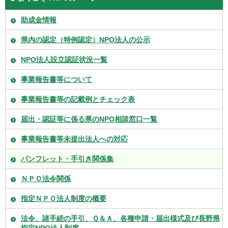
助成金情報
県内の認定（特例認定）NPO法人の公示
NPO法人設立認証状況一覧
事業報告書等について
事業報告書等の記載例とチェック表
届出・認証等に係る県のNPO相談窓口一覧
事業報告書等未提出法人への対応
パンフレット・手引き関係集
ＮＰＯ法令関係
指定ＮＰＯ法人制度の概要
法令、諸手続の手引、Ｑ＆Ａ、各種申請・届出様式及び長野県
指定NPO法人制度