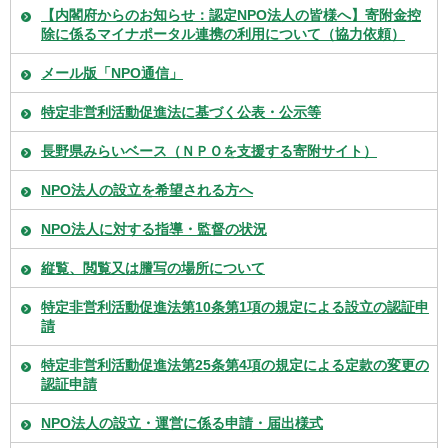
【内閣府からのお知らせ：認定NPO法人の皆様へ】寄附金控
除に係るマイナポータル連携の利用について（協力依頼）
メール版「NPO通信」
特定非営利活動促進法に基づく公表・公示等
長野県みらいベース（ＮＰＯを支援する寄附サイト）
NPO法人の設立を希望される方へ
NPO法人に対する指導・監督の状況
縦覧、閲覧又は謄写の場所について
特定非営利活動促進法第10条第1項の規定による設立の認証申
請
特定非営利活動促進法第25条第4項の規定による定款の変更の
認証申請
NPO法人の設立・運営に係る申請・届出様式