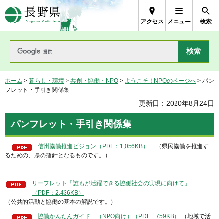
長野県Nagano Prefecture
アクセス
メニュー
検索
ホーム
>
暮らし・環境
>
共創・協働・NPO
>
ようこそ！NPOのページへ
> パン
フレット・手引き関係集
更新日：2020年8月24日
パンフレット・手引き関係集
信州協働推進ビジョン（PDF：1,056KB）
（県民協働を推進す
るための、県の指針となるものです。）
リーフレット「誰もが活躍できる協働社会の実現に向けて」
（PDF：2,436KB）
（公共的活動と協働の基本の解説です。）
協働かんたんガイド （NPO向け）（PDF：759KB）
（地域で活